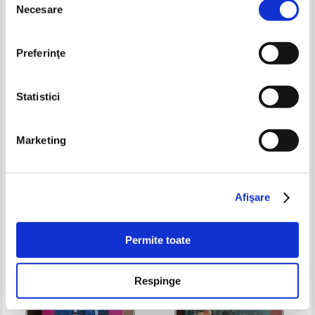
Necesare
consimțământului
Preferinţe
Statistici
Marketing
Olga Tokarczuk - Calatoria
Christopher Phillips - Cafeneaua
oamenilor cartii
lui Socrate
Pret:
23,00Lei
16,10
Lei
Pret:
18,00Lei
12,60
Lei
Adaugă în coș
Adaugă în coș
Afişare
-30%
-30%
Permite toate
Respinge