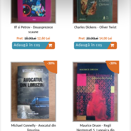
Ilf si Petrov - Douasprezece
Charles Dickens - Oliver Twist
scaune
Pret:
18,00Lei
12,60
Lei
Pret:
20,00Lei
14,00
Lei
Adaugă în coș
Adaugă în coș
-30%
-30%
Michael Connelly - Avocatul din
Maurice Druon - Regii
limuzina
blestemati 5. Lupoaica din