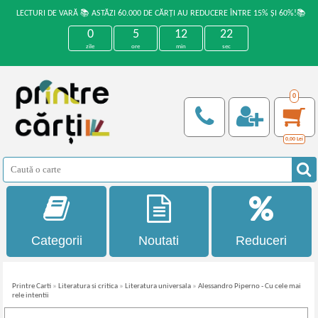
LECTURI DE VARĂ 📚 ASTĂZI 60.000 DE CĂRȚI AU REDUCERE ÎNTRE 15% ȘI 60%!📚
0
5
12
21
zile
ore
min
sec
0
0,00
Lei
Categorii
Noutati
Reduceri
Printre Carti
»
Literatura si critica
»
Literatura universala
»
Alessandro Piperno - Cu cele mai
rele intentii