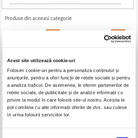
Produse din aceeasi categorie
-35%
-50%
Acest site utilizează cookie-uri
Folosim cookie-uri pentru a personaliza conținutul și
anunțurile, pentru a oferi funcții de rețele sociale și pentru
a analiza traficul. De asemenea, le oferim partenerilor de
rețele sociale, de publicitate și de analize informații cu
Calea intelepciunii
Malin Persson Giolito - Nisipuri
privire la modul în care folosiți site-ul nostru. Aceștia le
miscatoare
pot combina cu alte informații oferite de dvs. sau culese
Pret:
21,00Lei
13,65
Lei
Pret:
23,00Lei
11,50
Lei
în urma folosirii serviciilor lor.
Adaugă în coș
Adaugă în coș
Selecția
-30%
-30%