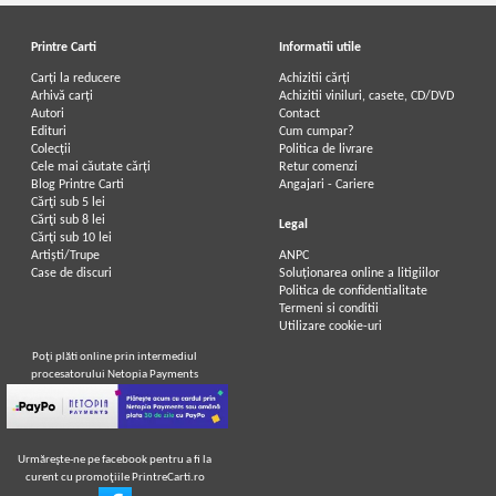
Printre Carti
Informatii utile
Carți la reducere
Achizitii cărți
Arhivă carți
Achizitii viniluri, casete, CD/DVD
Autori
Contact
Edituri
Cum cumpar?
Colecții
Politica de livrare
Cele mai căutate cărți
Retur comenzi
Blog Printre Carti
Angajari - Cariere
Cărţi sub 5 lei
Cărţi sub 8 lei
Legal
Cărţi sub 10 lei
Artiști/Trupe
ANPC
Case de discuri
Soluționarea online a litigiilor
Politica de confidentialitate
Termeni si conditii
Utilizare cookie-uri
Poţi plăti online prin intermediul
procesatorului Netopia Payments
Urmăreşte-ne pe facebook pentru a fi la
curent cu promoţiile PrintreCarti.ro