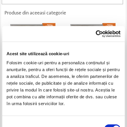
Produse din aceeasi categorie
-35%
-25%
Acest site utilizează cookie-uri
Folosim cookie-uri pentru a personaliza conținutul și
anunțurile, pentru a oferi funcții de rețele sociale și pentru
a analiza traficul. De asemenea, le oferim partenerilor de
rețele sociale, de publicitate și de analize informații cu
D. Z. Sofianos - Meteora.
Salzbourg. Guide
privire la modul în care folosiți site-ul nostru. Aceștia le
Itinerary
pot combina cu alte informații oferite de dvs. sau culese
Pret:
21,00Lei
13,65
Lei
Pret:
21,00Lei
15,75
Lei
în urma folosirii serviciilor lor.
Adaugă în coș
Adaugă în coș
-35%
Selecția