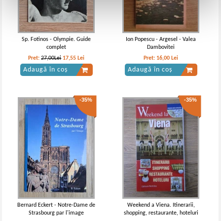
Sp. Fotinos - Olympie. Guide
Ion Popescu - Argesel - Valea
complet
Dambovitei
Pret:
27,00Lei
17,55
Lei
Pret:
16,00
Lei
Adaugă în coș
Adaugă în coș
-35%
-35%
Bernard Eckert - Notre-Dame de
Weekend a Viena. Itinerarii,
Strasbourg par l'image
shopping, restaurante, hoteluri