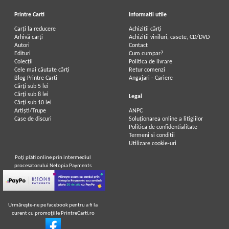
Printre Carti
Informatii utile
Carți la reducere
Achizitii cărți
Arhivă carți
Achizitii viniluri, casete, CD/DVD
Autori
Contact
Edituri
Cum cumpar?
Colecții
Politica de livrare
Cele mai căutate cărți
Retur comenzi
Blog Printre Carti
Angajari - Cariere
Cărţi sub 5 lei
Cărţi sub 8 lei
Legal
Cărţi sub 10 lei
Artiști/Trupe
ANPC
Case de discuri
Soluționarea online a litigiilor
Politica de confidentialitate
Termeni si conditii
Utilizare cookie-uri
Poţi plăti online prin intermediul
procesatorului Netopia Payments
Urmăreşte-ne pe facebook pentru a fi la
curent cu promoţiile PrintreCarti.ro