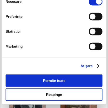
Necesare
consimțământului
Preferinţe
Statistici
Marketing
Karin Dennerlohr - Nurnberg
Stefan Zidarita - Ghid Suceava
Pret:
20,00Lei
13,00
Lei
Pret:
12,00
Lei
Adaugă în coș
Adaugă în coș
Afişare
-35%
Permite toate
Respinge