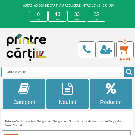
ASTĂZI 60.000 DE CĂRȚI AU REDUCERE ÎNTRE 15% ȘI 35%!📚
0
18
33
25
zile
ore
min
sec
0
0,00
Lei
Categorii
Noutati
Reduceri
Printre Carti
»
Istorie si Geografie
»
Geografie
»
Ghiduri de calatorie
»
Lucien Bely - Mont
Saint Michel