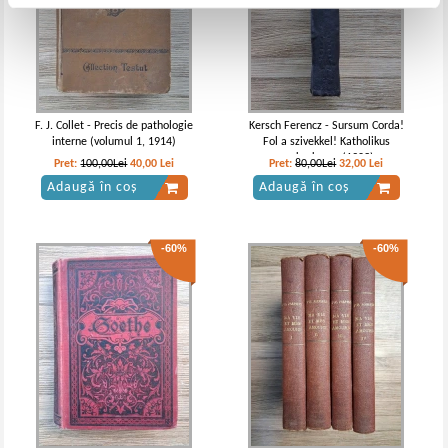
F. J. Collet - Precis de pathologie
Kersch Ferencz - Sursum Corda!
interne (volumul 1, 1914)
Fol a szivekkel! Katholikus
enekeskonyv (1903)
Pret:
100,00Lei
40,00
Lei
Pret:
80,00Lei
32,00
Lei
Adaugă în coș
Adaugă în coș
-60%
-60%