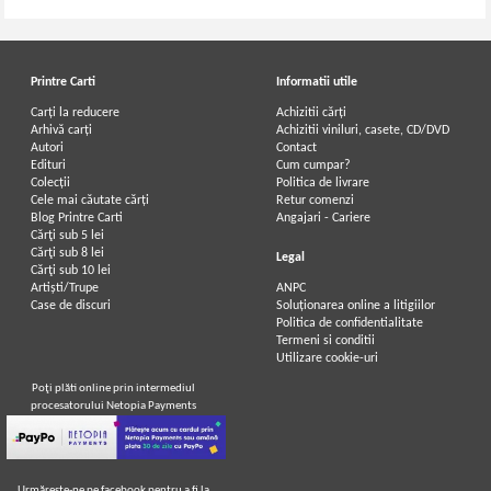
Printre Carti
Informatii utile
Carți la reducere
Achizitii cărți
Arhivă carți
Achizitii viniluri, casete, CD/DVD
Autori
Contact
Edituri
Cum cumpar?
Colecții
Politica de livrare
Cele mai căutate cărți
Retur comenzi
Blog Printre Carti
Angajari - Cariere
Cărţi sub 5 lei
Cărţi sub 8 lei
Legal
Cărţi sub 10 lei
Artiști/Trupe
ANPC
Case de discuri
Soluționarea online a litigiilor
Politica de confidentialitate
Termeni si conditii
Utilizare cookie-uri
Poţi plăti online prin intermediul
procesatorului Netopia Payments
Urmăreşte-ne pe facebook pentru a fi la