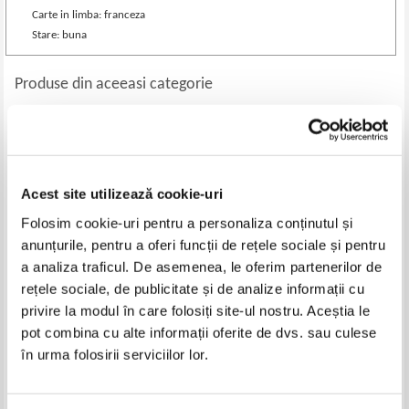
Carte in limba: franceza
Stare: buna
Produse din aceeasi categorie
-50%
-35%
Acest site utilizează cookie-uri
Folosim cookie-uri pentru a personaliza conținutul și
anunțurile, pentru a oferi funcții de rețele sociale și pentru
a analiza traficul. De asemenea, le oferim partenerilor de
rețele sociale, de publicitate și de analize informații cu
privire la modul în care folosiți site-ul nostru. Aceștia le
Stefan Bezdechi - Sportul la
Nicolas Berdiaeff - L'esprit de
pot combina cu alte informații oferite de dvs. sau culese
eleni (1930)
Dostoievski (1929)
în urma folosirii serviciilor lor.
Pret:
68,00Lei
34,00
Lei
Pret:
46,00Lei
29,90
Lei
Adaugă în coș
Adaugă în coș