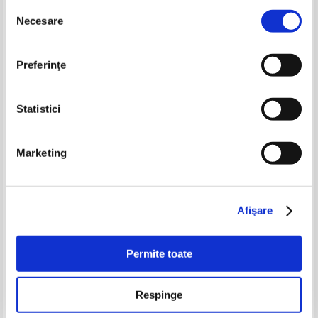
Selecția
-35%
Necesare
consimțământului
Preferinţe
Statistici
Marketing
Friedrich Nietzsche - Le gai
Dostoievski - Les pauvres gens
savoir
Pret:
50,00Lei
32,50
Lei
Pret:
41,00
Lei
Afişare
Adaugă în coș
Adaugă în coș
Permite toate
-60%
-60%
Respinge