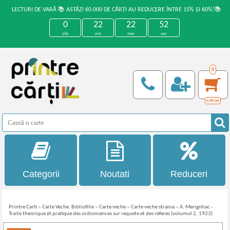
LECTURI DE VARĂ 📚 ASTĂZI 60.000 DE CĂRȚI AU REDUCERE ÎNTRE 15% ȘI 60%!📚
0
22
22
52
zile
ore
min
sec
0
0,00
Lei
Categorii
Noutati
Reduceri
Printre Carti
»
Carte Veche. Bibliofilie
»
Carte veche
»
Carte veche straina
»
A. Merignhac -
Traite theorique et pratique des ordonnances sur requete et des referes (volumul 2, 1923)