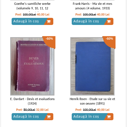
Goethe's samtliche werke
Frank Harris - Ma vie et mes
(volumele 9, 10, 11, 12
amours (4 volume, 1933)
colegate)
Pret:
100,00Lei
40,00
Lei
Pret:
100,00Lei
40,00
Lei
Adaugă în coș
Adaugă în coș
-60%
-60%
E. Dardart - Devis et evaluations
Henrik Ibsen - Etude sur sa vie et
(1924)
son oeuvre (1891)
Pret:
80,00Lei
32,00
Lei
Pret:
100,00Lei
40,00
Lei
Adaugă în coș
Adaugă în coș