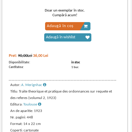
Doar un exemplar în stoc.
Cumpără acum!
Adaugă în coș
Adaugă în wishlist
Pret:
90,00Lei
36,00
Lei
Disponibilitate:
in stoc
Cantitatea:
1 buc
Autor:
A. Merignhac
Titlu: Traite theorique et pratique des ordonnances sur requete et
des referes (volumul 2, 1923)
Editura:
Toulouse
An de aparitie: 1923
Nr. pagini: 448
Format: 14 x 22 cm
Coperti: cartonate