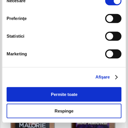
Necesare
consimțământului
Preferinţe
Statistici
Isaac Asimov - Robotii de pe
Valerio Evangelisti - Magul.
Marketing
Aurora
Romanul lui Nostradamus (3
volume)
Pret:
35,00
Lei
Pret:
70,00Lei
59,50
Lei
Adaugă în coș
Adaugă în coș
Afişare
-30%
Permite toate
Respinge