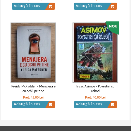
Adaugă în coș
Adaugă în coș
Freida McFadden - Menajera e
Isaac Asimov - Povestiri cu
cu ochii pe tine
roboti
Pret:
45,00
Lei
Pret:
40,00
Lei
Adaugă în coș
Adaugă în coș