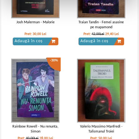
Josh Malerman - Malorie
Traian Tandin - Femei asasine
pe mapamond
Pret:
30,00
Lei
Pret:
42,00Lei
29,40
Lei
Adaugă în coș
Adaugă în coș
-30%
Rainbow Rowell - Nu renunta,
Valerio Massimo Manfredi -
Simon
Talismanul Troiei
Pret:
40,00Lei
28,00
Lei
Pret:
50,00
Lei