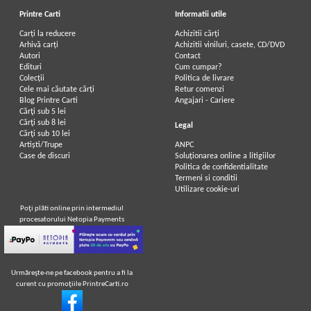
Printre Carti
Informatii utile
Carți la reducere
Achizitii cărți
Arhivă carți
Achizitii viniluri, casete, CD/DVD
Autori
Contact
Edituri
Cum cumpar?
Colecții
Politica de livrare
Cele mai căutate cărți
Retur comenzi
Blog Printre Carti
Angajari - Cariere
Cărţi sub 5 lei
Cărţi sub 8 lei
Legal
Cărţi sub 10 lei
Artiști/Trupe
ANPC
Case de discuri
Soluționarea online a litigiilor
Politica de confidentialitate
Termeni si conditii
Utilizare cookie-uri
Poţi plăti online prin intermediul
procesatorului Netopia Payments
Urmăreşte-ne pe facebook pentru a fi la
curent cu promoţiile PrintreCarti.ro