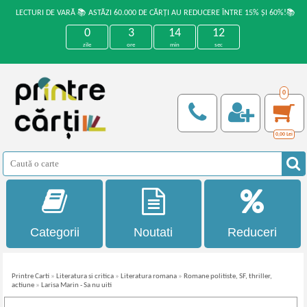
LECTURI DE VARĂ 📚 ASTĂZI 60.000 DE CĂRȚI AU REDUCERE ÎNTRE 15% ȘI 60%!📚
0
3
14
12
zile
ore
min
sec
0
0,00
Lei
Categorii
Noutati
Reduceri
Printre Carti
»
Literatura si critica
»
Literatura romana
»
Romane politiste, SF, thriller,
actiune
»
Larisa Marin - Sa nu uiti