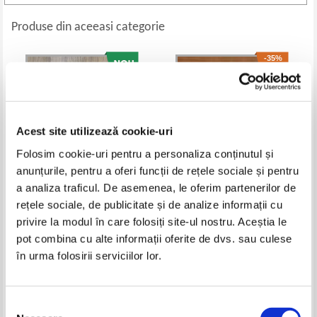
Produse din aceeasi categorie
-35%
Acest site utilizează cookie-uri
Folosim cookie-uri pentru a personaliza conținutul și
anunțurile, pentru a oferi funcții de rețele sociale și pentru
a analiza traficul. De asemenea, le oferim partenerilor de
rețele sociale, de publicitate și de analize informații cu
Isabella Maldonado - Soimul
Gerald Messadie - Moise (2
privire la modul în care folosiți site-ul nostru. Aceștia le
volume)
Pret:
31,00
Lei
Pret:
70,00Lei
45,50
Lei
pot combina cu alte informații oferite de dvs. sau culese
Adaugă în coș
Adaugă în coș
în urma folosirii serviciilor lor.
-15%
Selecția