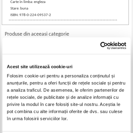
Carte in limba: engleza
Stare: buna
ISBN: 978-0-224-09537-2
Produse din aceeasi categorie
-60%
Acest site utilizează cookie-uri
Folosim cookie-uri pentru a personaliza conținutul și
anunțurile, pentru a oferi funcții de rețele sociale și pentru
a analiza traficul. De asemenea, le oferim partenerilor de
rețele sociale, de publicitate și de analize informații cu
privire la modul în care folosiți site-ul nostru. Aceștia le
Angus Hyland - Symbol. The
Gheorghe Suman - Alpinismul
pot combina cu alte informații oferite de dvs. sau culese
reference guide to abstract and
scoala a cutezantei
în urma folosirii serviciilor lor.
figurative trademarks
Pret:
80,00Lei
32,00
Lei
Pret:
30,00
Lei
Adaugă în coș
Adaugă în coș