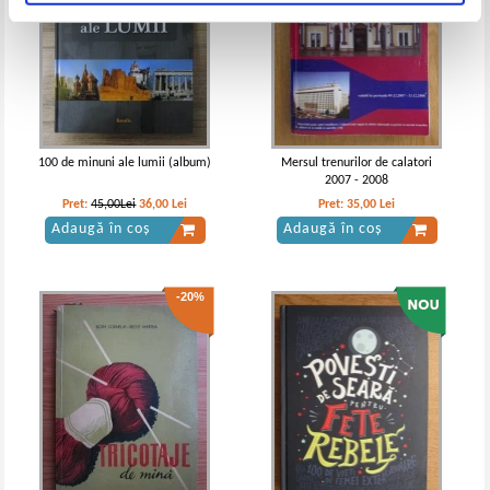
100 de minuni ale lumii (album)
Mersul trenurilor de calatori
2007 - 2008
Pret:
45,00Lei
36,00
Lei
Pret:
35,00
Lei
Adaugă în coș
Adaugă în coș
-20%