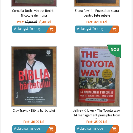
Cornelia Both, Martha Recht -
Elena Favilli - Povesti de seara
Tricotaje de mana
pentru fete rebele
Pret:
48,00Lei
38,40
Lei
Pret:
32,00
Lei
Adaugă în coș
Adaugă în coș
Clay Travis - Biblia barbatului
Jeffrey K. Liker - The Toyota way.
14 management principles from
the world's greatest
Pret:
36,00
Lei
Pret:
35,00
Lei
manufacturer
Adaugă în coș
Adaugă în coș