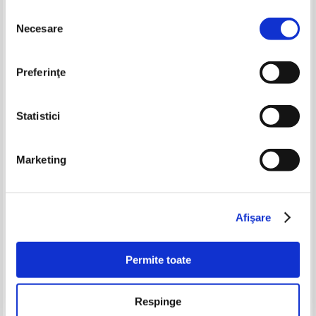
Selecția
Necesare
consimțământului
-60%
Preferinţe
Statistici
Marketing
Michel. Japan, Korea, Mongolei,
TVR. Viziune tele. 40 de ani de
ehemalige Sowjetrepubliken in
televiziune
Asien, Katalog 2010
Pret:
80,00Lei
32,00
Lei
Pret:
34,00
Lei
Afişare
Adaugă în coș
Adaugă în coș
Permite toate
-20%
Respinge