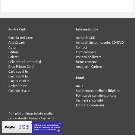
Printre Carti
Informatii utile
Carți la reducere
Achizitii cărți
Arhivă carți
Achizitii viniluri, casete, CD/DVD
Autori
Contact
Edituri
Cum cumpar?
Colecții
Politica de livrare
Cele mai căutate cărți
Retur comenzi
Blog Printre Carti
Angajari - Cariere
Cărţi sub 5 lei
Cărţi sub 8 lei
Legal
Cărţi sub 10 lei
Artiști/Trupe
ANPC
Case de discuri
Soluționarea online a litigiilor
Politica de confidentialitate
Termeni si conditii
Utilizare cookie-uri
Poţi plăti online prin intermediul
procesatorului Netopia Payments