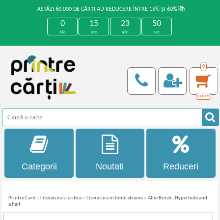
ASTĂZI 60.000 DE CĂRȚI AU REDUCERE ÎNTRE 15% ȘI 60%!📚
0
15
23
50
zile
ore
min
sec
0
0,00
Lei
Categorii
Noutati
Reduceri
Printre Carti
»
Literatura si critica
»
Literatura in limbi straine
»
Allie Brosh - Hyperbole and
a half