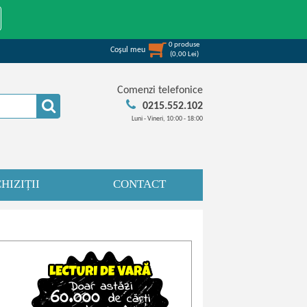
0
produse
Coşul meu
(
0,00
Lei
)
Comenzi telefonice
0215.552.102
Luni - Vineri, 10:00 - 18:00
HIZIȚII
CONTACT