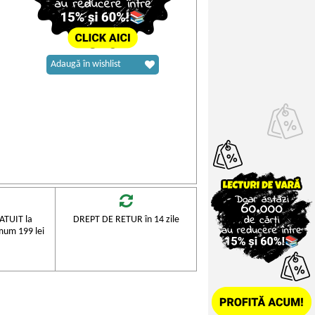
Adaugă în wishlist
TUIT la
DREPT DE RETUR în 14 zile
mum 199 lei