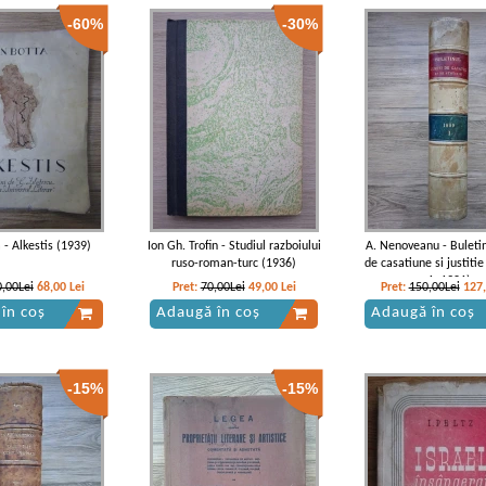
-60%
-30%
 - Alkestis (1939)
Ion Gh. Trofin - Studiul razboiului
A. Nenoveanu - Buletin
ruso-roman-turc (1936)
de casatiune si justiti
1, 1901)
,00Lei
68,00
Lei
Pret:
70,00Lei
49,00
Lei
Pret:
150,00Lei
127
în coș
Adaugă în coș
Adaugă în coș
-15%
-15%