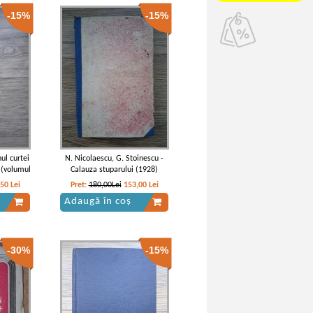
-15%
-15%
ul curtei
N. Nicolaescu, G. Stoinescu -
e (volumul
Calauza stuparului (1928)
,50
Lei
Pret:
180,00Lei
153,00
Lei
Adaugă în coș
-30%
-15%