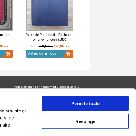
sangerat
Raoul de Pontbriant - Dictiunaru
romano-francesu (1862)
00
Lei
Pret:
200,00Lei
170,00
Lei
Adaugă în coș
Poţi plăti online prin intermediul procesatorului
Netopia Payments
Permite toate
le sociale și
Urmăreşte-ne pe facebook pentru a fi la curent cu
promoţiile PrintreCarti.ro
e și de
Respinge
u alte