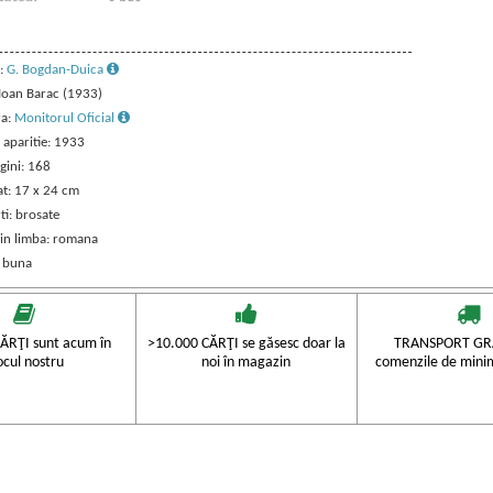
:
G. Bogdan-Duica
 Ioan Barac (1933)
ra:
Monitorul Oficial
 aparitie: 1933
gini: 168
t: 17 x 24 cm
ti: brosate
 in limba: romana
: buna
ĂRŢI sunt acum în
>10.000 CĂRŢI se găsesc doar la
TRANSPORT GRA
ocul nostru
noi în magazin
comenzile de mini