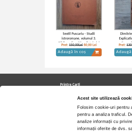
Sextil Puscariu - Studii
Dimitri
istroromane, volumul 3.
Explicati
Bibliografie critica, listele lui
practica a d
Pret:
150,00Lei
60,00
Lei
Pret:
130
Bartoli, texte inedite, note,
(volumul 8, 
Adaugă în coș
Adaugă 
glosare (1929)
Printre Carti
Carți la reducere
Acest site utilizează cook
Arhivă carți
Autori
Folosim cookie-uri pentru a 
Edituri
Colecții
pentru a analiza traficul. 
Cele mai căutate cărți
analize informații cu privir
Blog Printre Carti
Cărţi sub 5 lei
informații oferite de dvs. sa
Cărţi sub 8 lei