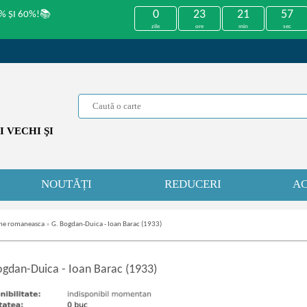
0
23
21
57
% ȘI 60%!📚
zile
ore
min
sec
 VECHI ŞI
NOUTĂȚI
REDUCERI
AC
che romaneasca
»
G. Bogdan-Duica - Ioan Barac (1933)
ogdan
-
Duica - Ioan Barac (1933)