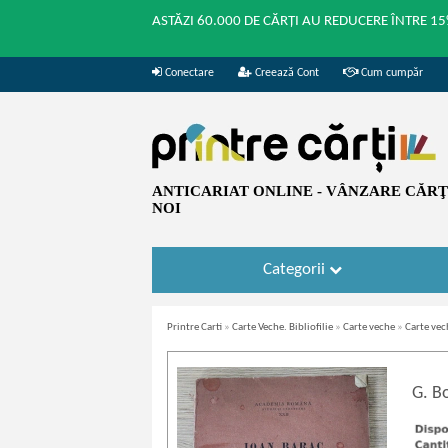
ASTĂZI 60.000 DE CĂRȚI AU REDUCERE ÎNTRE 15
Conectare
Creează Cont
Cum cumpăr
ANTICARIAT ONLINE - VÂNZARE CĂRŢI
NOI
Categorii
Printre Carti
»
Carte Veche. Bibliofilie
»
Carte veche
»
Carte ve
G. B