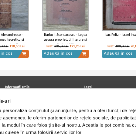
e Alexandresco -
Barbu I. Scondacescu - Legea
Isac Peltz - Israel in
unea teoretica si
asupra proprietatii literare si
reptului civil roman
artistice (1934)
,00Lei
110,50
Lei
Pret:
225,00Lei
191,25
Lei
Pret:
100,00Lei
70,
partea 1, anul 1916)
în coș
Adaugă în coș
Adaugă în coș
Informatii utile
Legal
ANPC
Achizitii cărți
ie-uri
Achizitii viniluri, casete, CD/DVD
Soluționarea online a litigiilor
Contact
Politica de confidentialitate
personaliza conținutul și anunțurile, pentru a oferi funcții de rețe
Cum cumpar?
Termeni si conditii
Politica de livrare
Utilizare cookie-uri
De asemenea, le oferim partenerilor de rețele sociale, de publicitat
Retur comenzi
e la modul în care folosiți site-ul nostru. Aceștia le pot combina c
Angajari - Cariere
u culese în urma folosirii serviciilor lor.