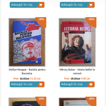
Adaugă în coș
Adaugă în coș
-30%
-50%
Stelian Neagoe - Batalia pentru
Mircea Balan - Istoria betiei la
Bucovina
romani
Pret:
16,00Lei
11,20
Lei
Pret:
18,00Lei
9,00
Lei
Adaugă în coș
Adaugă în coș
-20%
-35%