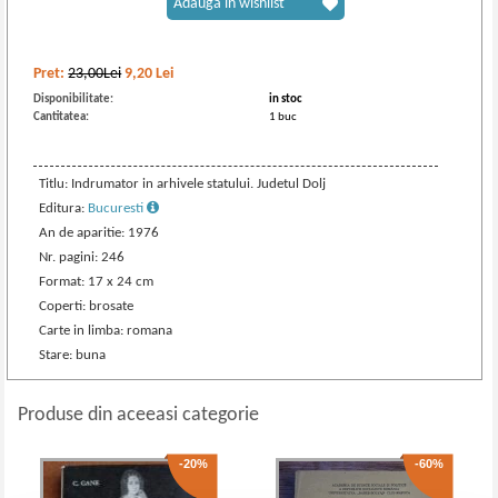
Adaugă în wishlist
Pret:
23,00Lei
9,20
Lei
Disponibilitate:
in stoc
Cantitatea:
1 buc
Titlu: Indrumator in arhivele statului. Judetul Dolj
Editura:
Bucuresti
An de aparitie: 1976
Nr. pagini: 246
Format: 17 x 24 cm
Coperti: brosate
Carte in limba: romana
Stare: buna
Produse din aceeasi categorie
-20%
-60%