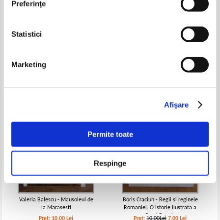
Preferinţe
Statistici
Revista Viata Romaneasca, nr.
Dan Badea - Averea
11 - 12, 2023
presedintelui. Conturile
Ceausescu
Pret:
17,00Lei
6,80
Lei
Pret:
24,00Lei
9,60
Lei
Marketing
Adaugă în coș
Adaugă în coș
-30%
Afişare
Permite toate
Respinge
Valeria Balescu - Mausoleul de
Boris Craciun - Regii si reginele
la Marasesti
Romaniei. O istorie ilustrata a
Casei Regale
Pret:
10,00
Lei
Pret:
10,00Lei
7,00
Lei