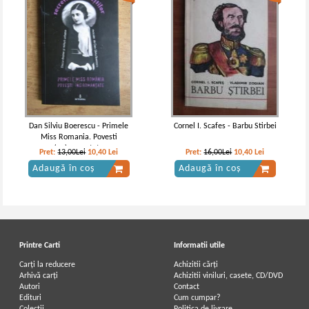
Dan Silviu Boerescu - Primele
Cornel I. Scafes - Barbu Stirbei
Miss Romania. Povesti
(ne)romantate
Pret:
13,00Lei
10,40
Lei
Pret:
16,00Lei
10,40
Lei
Adaugă în coș
Adaugă în coș
Printre Carti
Informatii utile
Carți la reducere
Achizitii cărți
Arhivă carți
Achizitii viniluri, casete, CD/DVD
Autori
Contact
Edituri
Cum cumpar?