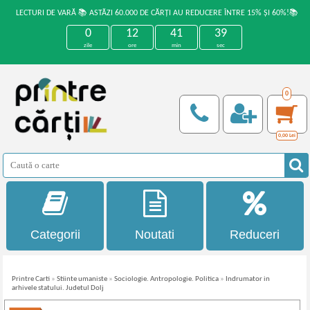
LECTURI DE VARĂ 📚 ASTĂZI 60.000 DE CĂRȚI AU REDUCERE ÎNTRE 15% ȘI 60%!📚
0
12
41
39
zile
ore
min
sec
0
0,00
Lei
Categorii
Noutati
Reduceri
Printre Carti
»
Stiinte umaniste
»
Sociologie. Antropologie. Politica
»
Indrumator in
arhivele statului. Judetul Dolj