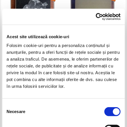
Acest site utilizează cookie-uri
Folosim cookie-uri pentru a personaliza conținutul și
anunțurile, pentru a oferi funcții de rețele sociale și pentru
C. Gane - Trecute vieti de
Anuarul Institutului de istorie si
doamne si domnite (volumul 3)
arheologie din Cluj - Napoca
a analiza traficul. De asemenea, le oferim partenerilor de
(tomul XX, 1977)
Pret:
10,00Lei
8,00
Lei
Pret:
21,00Lei
8,40
Lei
rețele sociale, de publicitate și de analize informații cu
Adaugă în coș
Adaugă în coș
privire la modul în care folosiți site-ul nostru. Aceștia le
pot combina cu alte informații oferite de dvs. sau culese
în urma folosirii serviciilor lor.
-60%
-60%
Selecția
Necesare
consimțământului