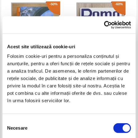
-50%
-60%
Acest site utilizează cookie-uri
Folosim cookie-uri pentru a personaliza conținutul și
anunțurile, pentru a oferi funcții de rețele sociale și pentru
Austria. Rough guides
Loretta Santini - Rome et
a analiza traficul. De asemenea, le oferim partenerilor de
Vatican, toute la ville en
rețele sociale, de publicitate și de analize informații cu
couleurs
Pret:
22,00Lei
11,00
Lei
Pret:
34,00Lei
13,60
Lei
privire la modul în care folosiți site-ul nostru. Aceștia le
Adaugă în coș
Adaugă în coș
pot combina cu alte informații oferite de dvs. sau culese
în urma folosirii serviciilor lor.
-60%
-60%
Selecția
Necesare
consimțământului