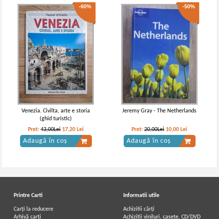
-60%
-50%
Venezia. Civilta, arte e storia
Jeremy Gray - The Netherlands
(ghid turistic)
Pret:
43,00Lei
17,20
Lei
Pret:
20,00Lei
10,00
Lei
Adaugă în coș
Adaugă în coș
Printre Carti
Informatii utile
Carți la reducere
Achizitii cărți
Arhivă carți
Achizitii viniluri, casete, CD/DVD