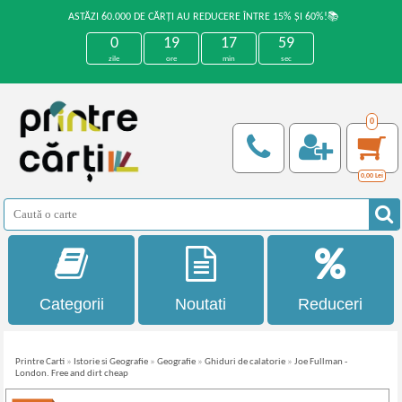
ASTĂZI 60.000 DE CĂRȚI AU REDUCERE ÎNTRE 15% ȘI 60%!📚
0
19
17
59
zile
ore
min
sec
0
0,00
Lei
Categorii
Noutati
Reduceri
Printre Carti
»
Istorie si Geografie
»
Geografie
»
Ghiduri de calatorie
»
Joe Fullman -
London. Free and dirt cheap