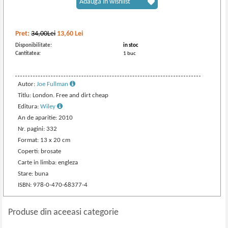
Adaugă în wishlist
Pret:
34,00Lei
13,60
Lei
Disponibilitate:
in stoc
Cantitatea:
1 buc
Autor:
Joe Fullman
Titlu: London. Free and dirt cheap
Editura:
Wiley
An de aparitie: 2010
Nr. pagini: 332
Format: 13 x 20 cm
Coperti: brosate
Carte in limba: engleza
Stare: buna
ISBN: 978-0-470-68377-4
Produse din aceeasi categorie