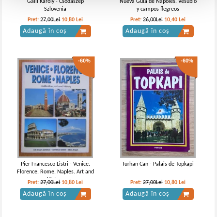
Galli Karoly - Csodaszep
Nueva Guia de Napoles. Vesubio
Szlovenia
y campos flegreos
Pret:
27,00Lei
10,80
Lei
Pret:
26,00Lei
10,40
Lei
Adaugă în coș
Adaugă în coș
-60%
-60%
Pier Francesco Listri - Venice.
Turhan Can - Palais de Topkapi
Florence. Rome. Naples. Art and
History
Pret:
27,00Lei
10,80
Lei
Pret:
27,00Lei
10,80
Lei
Adaugă în coș
Adaugă în coș