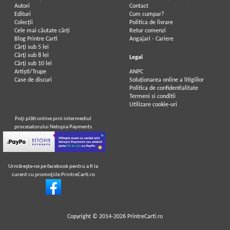
Autori
Contact
Edituri
Cum cumpar?
Colecții
Politica de livrare
Cele mai căutate cărți
Retur comenzi
Blog Printre Carti
Angajari - Cariere
Cărţi sub 5 lei
Cărţi sub 8 lei
Legal
Cărţi sub 10 lei
Artiști/Trupe
ANPC
Case de discuri
Soluționarea online a litigiilor
Politica de confidentialitate
Termeni si conditii
Utilizare cookie-uri
Poţi plăti online prin intermediul
procesatorului Netopia Payments
Urmăreşte-ne pe facebook pentru a fi la
curent cu promoţiile PrintreCarti.ro
Copyright © 2014-2026
PrintreCarti.ro