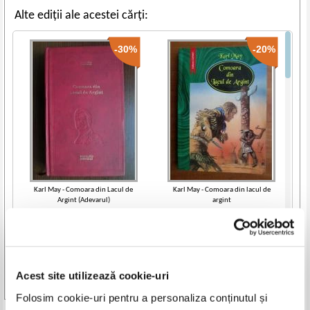
Alte ediții ale acestei cărți:
-30%
-20%
Karl May - Comoara din Lacul de
Karl May - Comoara din lacul de
Argint (Adevarul)
argint
IN STOC
IN STOC
Pret:
41,00Lei
28,70
Lei
Pret:
24,00Lei
19,20
Lei
Adaugă în coș
Adaugă în coș
Acest site utilizează cookie-uri
-30%
Vezi toate edițiile »
Folosim cookie-uri pentru a personaliza conținutul și