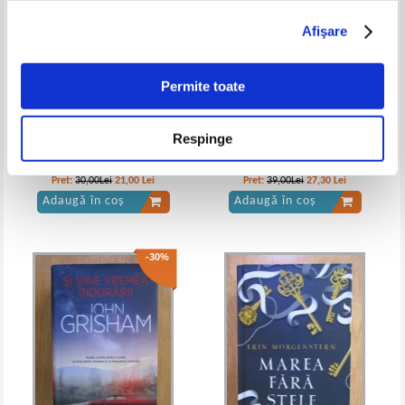
Afişare
Karl May - Comoara din lacul de
Karl May - Comoara din lacul de
argint
argint
Permite toate
Respinge
Abdulrazak Gurnah - Pe tarm
Mohlin and Nystrom - Cealalta
sora
Pret:
30,00Lei
21,00
Lei
Pret:
39,00Lei
27,30
Lei
Adaugă în coș
Adaugă în coș
-30%
Karl May - Comoara din Lacul de
Karl May - Comoara din lacul de
Argint (Adevarul)
argint