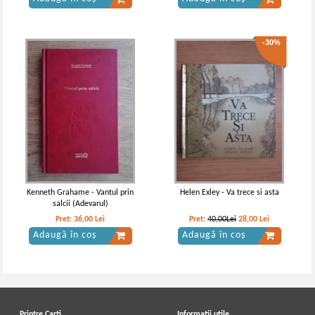
-30%
Kenneth Grahame - Vantul prin
Helen Exley - Va trece si asta
salcii (Adevarul)
Pret:
36,00
Lei
Pret:
40,00Lei
28,00
Lei
Adaugă în coș
Adaugă în coș
Printre Carti
Informatii utile