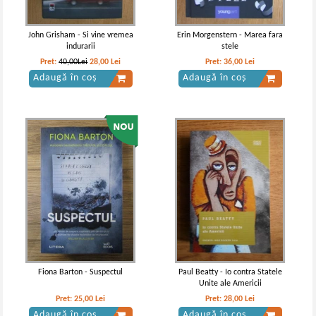
John Grisham - Si vine vremea
Erin Morgenstern - Marea fara
indurarii
stele
Pret:
40,00Lei
28,00
Lei
Pret:
36,00
Lei
Adaugă în coș
Adaugă în coș
Karl May - De la tron la esafod,
volumul 6. Comoara din lacul de
argint
Fiona Barton - Suspectul
Paul Beatty - Io contra Statele
Unite ale Americii
Pret:
25,00
Lei
Pret:
28,00
Lei
Adaugă în coș
Adaugă în coș