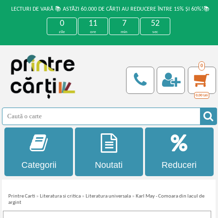
LECTURI DE VARĂ 📚 ASTĂZI 60.000 DE CĂRȚI AU REDUCERE ÎNTRE 15% ȘI 60%!📚
0
11
7
52
zile
ore
min
sec
0
0,00
Lei
Categorii
Noutati
Reduceri
Printre Carti
»
Literatura si critica
»
Literatura universala
»
Karl May - Comoara din lacul de
argint