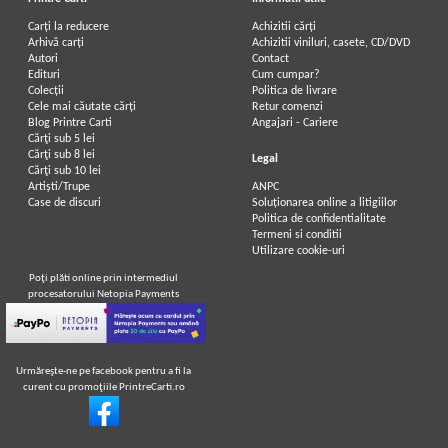
Carți la reducere
Achizitii cărți
Arhivă carți
Achizitii viniluri, casete, CD/DVD
Autori
Contact
Edituri
Cum cumpar?
Colecții
Politica de livrare
Cele mai căutate cărți
Retur comenzi
Blog Printre Carti
Angajari - Cariere
Cărţi sub 5 lei
Cărţi sub 8 lei
Legal
Cărţi sub 10 lei
Artiști/Trupe
ANPC
Case de discuri
Soluționarea online a litigiilor
Politica de confidentialitate
Termeni si conditii
Utilizare cookie-uri
Poţi plăti online prin intermediul
procesatorului Netopia Payments
Urmăreşte-ne pe facebook pentru a fi la
curent cu promoţiile PrintreCarti.ro