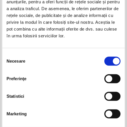
anunțurile, pentru a oferi funcții de rețele sociale și pentru
Produse din aceeasi categorie
a analiza traficul. De asemenea, le oferim partenerilor de
rețele sociale, de publicitate și de analize informații cu
-35%
-60%
privire la modul în care folosiți site-ul nostru. Aceștia le
pot combina cu alte informații oferite de dvs. sau culese
în urma folosirii serviciilor lor.
Karl May - Comoara din lacul de
Karl May - Opere, volumul 6.
argint
Comoara din Lacul de argint
Selecția
IN STOC
Necesare
Pret:
28,00Lei
19,60
Lei
consimțământului
Adaugă în coș
William Makepeace Thackeray -
Anna Todd - Landon Gibson (2
Preferinţe
Balciul desertaciunilor
volume)
Pret:
30,00Lei
19,50
Lei
Pret:
50,00Lei
20,00
Lei
Adaugă în coș
Adaugă în coș
Statistici
-30%
-30%
Marketing