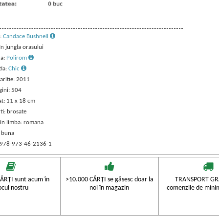
:
Candace Bushnell
 In jungla orasului
ra:
Polirom
tia:
Chic
aritie: 2011
gini: 504
t: 11 x 18 cm
ti: brosate
 in limba: romana
: buna
 978-973-46-2136-1
ĂRŢI sunt acum în
>10.000 CĂRŢI se găsesc doar la
TRANSPORT GRA
ocul nostru
noi în magazin
comenzile de mini