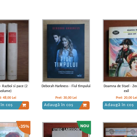
 - Razboi si pace (2
Deborah Harkness - Fiul timpului
Doamna de Stael - Zec
volume)
exil
t:
48,00
Lei
Pret:
30,00
Lei
Pret:
20,00
Le
în coș
Adaugă în coș
Adaugă în coș
-35%