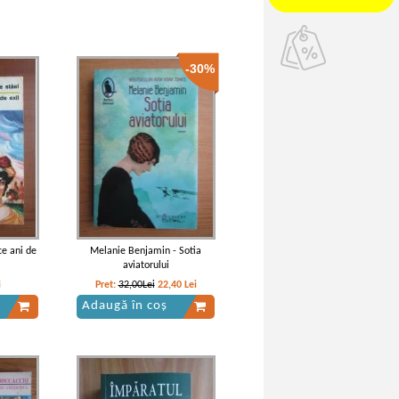
-30%
e ani de
Melanie Benjamin - Sotia
aviatorului
i
Pret:
32,00Lei
22,40
Lei
Adaugă în coș