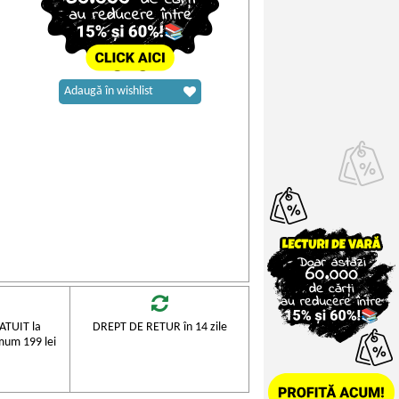
Adaugă în wishlist
TUIT la
DREPT DE RETUR în 14 zile
mum 199 lei