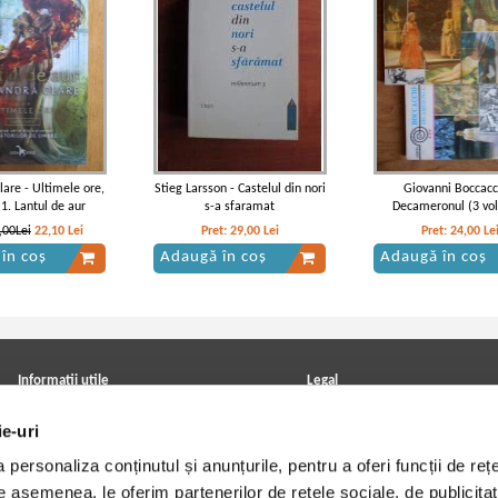
lare - Ultimele ore,
Stieg Larsson - Castelul din nori
Giovanni Boccacc
1. Lantul de aur
s-a sfaramat
Decameronul (3 vo
,00Lei
22,10
Lei
Pret:
29,00
Lei
Pret:
24,00
Le
în coș
Adaugă în coș
Adaugă în coș
Informatii utile
Legal
ANPC
Achizitii cărți
ie-uri
Achizitii viniluri, casete, CD/DVD
Soluționarea online a litigiilor
Contact
Politica de confidentialitate
personaliza conținutul și anunțurile, pentru a oferi funcții de rețe
Cum cumpar?
Termeni si conditii
Politica de livrare
Utilizare cookie-uri
De asemenea, le oferim partenerilor de rețele sociale, de publicitat