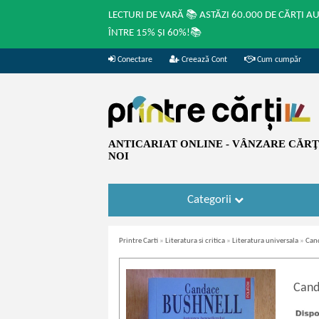
LECTURI DE VARĂ 📚 ASTĂZI 60.000 DE CĂRȚI A
ÎNTRE 15% ȘI 60%!📚
Conectare
Creează Cont
Cum cumpăr
ANTICARIAT ONLINE - VÂNZARE CĂRŢI
NOI
Categorii
Printre Carti
»
Literatura si critica
»
Literatura universala
»
Cand
Cand