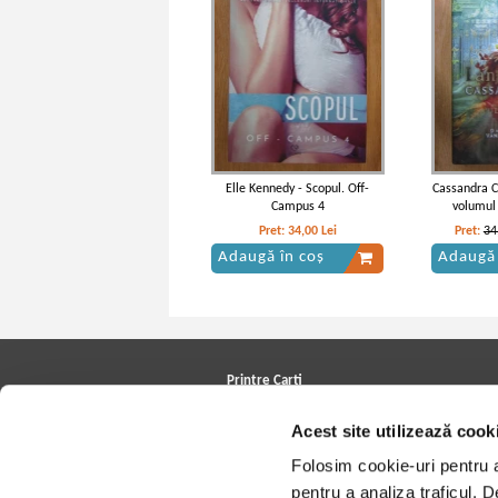
Elle Kennedy - Scopul. Off-
Cassandra C
Campus 4
volumul 
Pret:
34,00
Lei
Pret:
34
Adaugă în coș
Adaugă 
Printre Carti
Carți la reducere
Acest site utilizează cook
Arhivă carți
Autori
Folosim cookie-uri pentru a 
Edituri
Colecții
pentru a analiza traficul. 