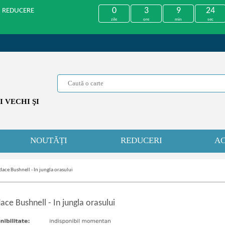
0
3
9
24
U REDUCERE
zile
ore
min
sec
 VECHI ŞI
NOUTĂȚI
REDUCERI
AC
ace Bushnell - In jungla orasului
ace Bushnell
-
In jungla orasului