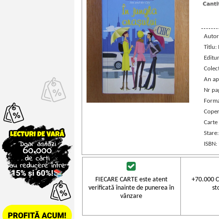
Autor
Titlu:
Editu
Colec
An ap
Nr pa
Forma
Coper
Carte
Stare
ISBN:
FIECARE CARTE este atent
+70.000 C
verificată înainte de punerea în
st
vânzare