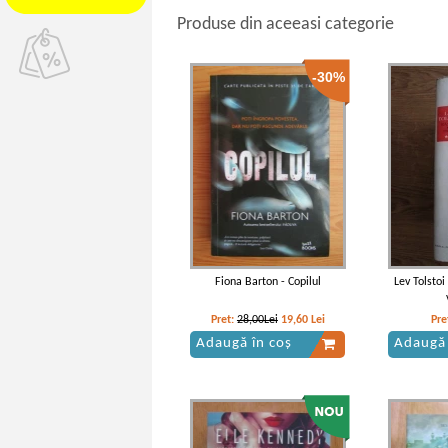
Produse din aceeasi categorie
-30%
Fiona Barton - Copilul
Lev Tolstoi
Pret:
28,00Lei
19,60
Lei
Pre
Adaugă în coș
Adaugă 