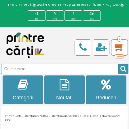
LECTURI DE VARĂ 📚 ASTĂZI 60.000 DE CĂRȚI AU REDUCERE ÎNTRE 15% ȘI 60%!📚
0
5
1
46
zile
ore
min
sec
0
0,00
Lei
Categorii
Noutati
Reduceri
Printre Carti
»
Literatura si critica
»
Literatura universala
»
Luca di Fulvio - Fata care a atins
cerul