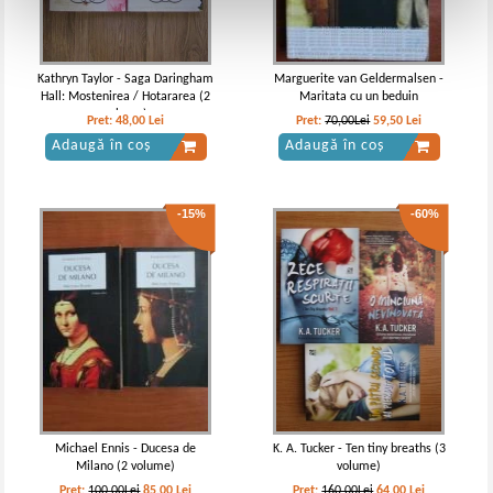
Kathryn Taylor - Saga Daringham
Marguerite van Geldermalsen -
Hall: Mostenirea / Hotararea (2
Maritata cu un beduin
volume)
Pret:
48,00
Lei
Pret:
70,00Lei
59,50
Lei
Adaugă în coș
Adaugă în coș
-15%
-60%
Michael Ennis - Ducesa de
K. A. Tucker - Ten tiny breaths (3
Milano (2 volume)
volume)
Pret:
100,00Lei
85,00
Lei
Pret:
160,00Lei
64,00
Lei