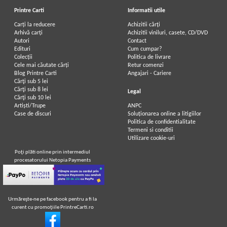
Printre Carti
Informatii utile
Carți la reducere
Achizitii cărți
Arhivă carți
Achizitii viniluri, casete, CD/DVD
Autori
Contact
Edituri
Cum cumpar?
Colecții
Politica de livrare
Cele mai căutate cărți
Retur comenzi
Blog Printre Carti
Angajari - Cariere
Cărţi sub 5 lei
Cărţi sub 8 lei
Legal
Cărţi sub 10 lei
Artiști/Trupe
ANPC
Case de discuri
Soluționarea online a litigiilor
Politica de confidentialitate
Termeni si conditii
Utilizare cookie-uri
Poţi plăti online prin intermediul
procesatorului Netopia Payments
Urmăreşte-ne pe facebook pentru a fi la
curent cu promoţiile PrintreCarti.ro