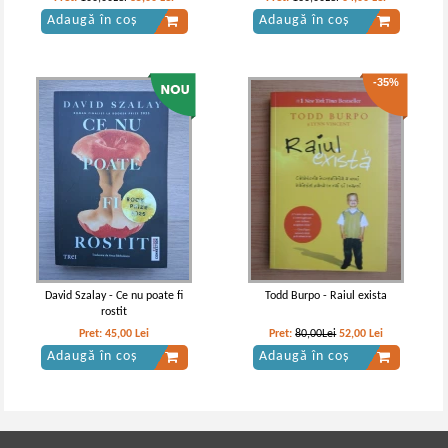
Adaugă în coș
Adaugă în coș
-35%
David Szalay - Ce nu poate fi
Todd Burpo - Raiul exista
rostit
Pret:
45,00
Lei
Pret:
80,00Lei
52,00
Lei
Adaugă în coș
Adaugă în coș