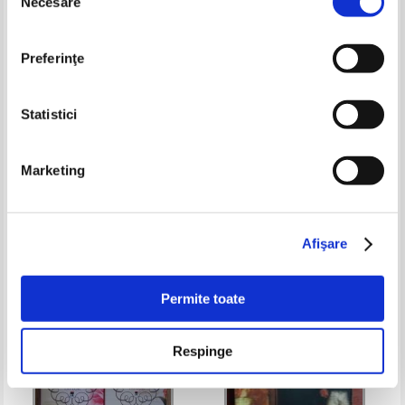
Necesare
consimțământului
Preferinţe
Statistici
James George Frazer - Creanga
Anne Plichota - Oksa Pollock (3
Marketing
de aur (5 volume)
volume)
Pret:
60,00
Lei
Pret:
59,00
Lei
Adaugă în coș
Adaugă în coș
Afişare
-15%
Permite toate
Respinge