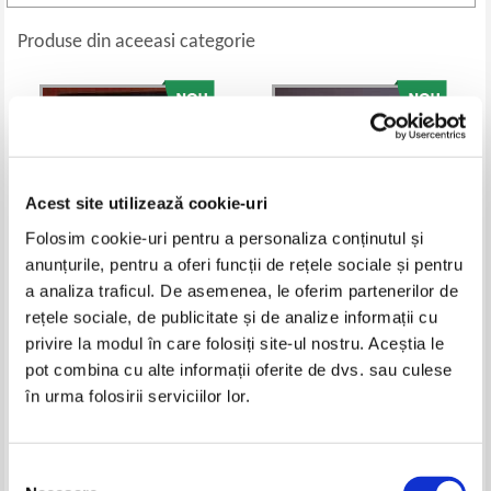
Produse din aceeasi categorie
Acest site utilizează cookie-uri
Folosim cookie-uri pentru a personaliza conținutul și
anunțurile, pentru a oferi funcții de rețele sociale și pentru
a analiza traficul. De asemenea, le oferim partenerilor de
rețele sociale, de publicitate și de analize informații cu
Leonard Cohen - Cartea
Albert Camus - Fata si reversul.
privire la modul în care folosiți site-ul nostru. Aceștia le
aleanului
Nunta. Mitul lui Sisif. Omul
revoltat. Vara
Pret:
45,00
Lei
Pret:
44,00
Lei
pot combina cu alte informații oferite de dvs. sau culese
Adaugă în coș
Adaugă în coș
în urma folosirii serviciilor lor.
Selecția