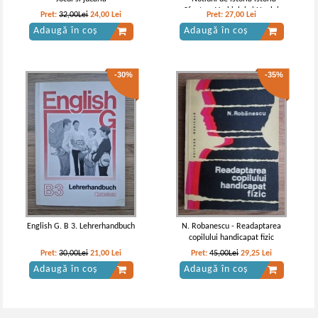
Sfanta a Vechiului si Noului
Pret:
32,00Lei
24,00
Lei
Pret:
27,00
Lei
Testament pentru uzul orelor de
Adaugă în coș
Adaugă în coș
catehizare a copiilor
-30%
-35%
English G. B 3. Lehrerhandbuch
N. Robanescu - Readaptarea
copilului handicapat fizic
Pret:
30,00Lei
21,00
Lei
Pret:
45,00Lei
29,25
Lei
Adaugă în coș
Adaugă în coș