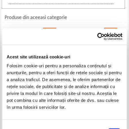
Produse din aceeasi categorie
-35%
-35%
Acest site utilizează cookie-uri
Folosim cookie-uri pentru a personaliza conținutul și
anunțurile, pentru a oferi funcții de rețele sociale și pentru
a analiza traficul. De asemenea, le oferim partenerilor de
rețele sociale, de publicitate și de analize informații cu
Sorin Negruti - Relationarea! O
Anne Strauch - Identificarea
privire la modul în care folosiți site-ul nostru. Aceștia le
explorare multidimensionala si
competentelor in educatia
pot combina cu alte informații oferite de dvs. sau culese
interdisciplinara
continua. Aplicare contextuala a
Pret:
39,00Lei
25,35
Lei
Pret:
50,00Lei
32,50
Lei
instrumentelor si metodelor
în urma folosirii serviciilor lor.
Adaugă în coș
Adaugă în coș
Selecția
-35%
-30%