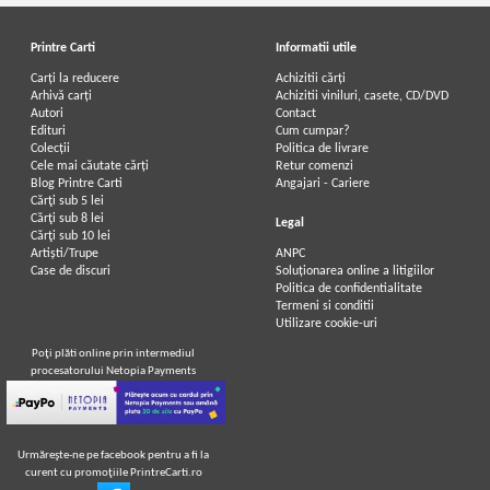
Printre Carti
Informatii utile
Carți la reducere
Achizitii cărți
Arhivă carți
Achizitii viniluri, casete, CD/DVD
Autori
Contact
Edituri
Cum cumpar?
Colecții
Politica de livrare
Cele mai căutate cărți
Retur comenzi
Blog Printre Carti
Angajari - Cariere
Cărţi sub 5 lei
Cărţi sub 8 lei
Legal
Cărţi sub 10 lei
Artiști/Trupe
ANPC
Case de discuri
Soluționarea online a litigiilor
Politica de confidentialitate
Termeni si conditii
Utilizare cookie-uri
Poţi plăti online prin intermediul
procesatorului Netopia Payments
Urmăreşte-ne pe facebook pentru a fi la
curent cu promoţiile PrintreCarti.ro