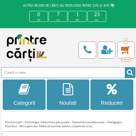
ASTĂZI 60.000 DE CĂRȚI AU REDUCERE ÎNTRE 15% ȘI 35%!📚
0
7
1
22
zile
ore
min
sec
0
0,00
Lei
Categorii
Noutati
Reduceri
Printre Carti
»
Psihologie. Dezvoltare personala
»
Dezvoltare profesionala
»
Pedagogie
»
Paul Kun - Etica aplicata. Material auxiliar pentru clasele de liceu