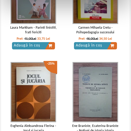
Laura Markham - Parinti linistiti,
Carmen Mihaela Cretu -
frati fericiti
Psihopedagogia succesului
Pret:
45,00Lei
33,75
Lei
Pret:
46,00Lei
34,50
Lei
Adaugă în coș
Adaugă în coș
-25%
Evghenia Aleksandrova Flerina -
Ene Braniste, Ecaterina Braniste
Jocul si jucaria
- Notiuni de istoria istoria