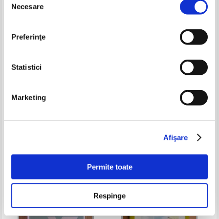
Necesare
consimțământului
Preferinţe
Statistici
Marketing
Mary Ehrenworth - Constructing
Adrian Stoica - Evaluarea
curriculum. Alternate units of
curenta si examenele. Ghid
study
pentru profesori
Pret:
37,00Lei
24,05
Lei
Pret:
32,00Lei
22,40
Lei
Adaugă în coș
Adaugă în coș
Afişare
-25%
-25%
Permite toate
Respinge