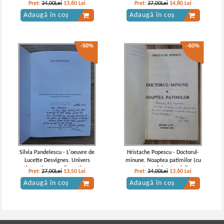
Stat (cu autograful autorului)
Pret:
34,00Lei
13,60
Lei
Pret:
37,00Lei
14,80
Lei
Adaugă în coș
Adaugă în coș
-50%
-60%
Silvia Pandelescu - L'oeuvre de
Hristache Popescu - Doctorul-
Lucette Desvignes. Univers
minune. Noaptea patimilor (cu
thematique, configurations
autograful autorului)
Pret:
27,00Lei
13,50
Lei
Pret:
34,00Lei
13,60
Lei
textuelles (cu autograful
Adaugă în coș
Adaugă în coș
autoarei)