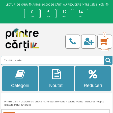
LECTURI DE VARĂ 📚 ASTĂZI 60.000 DE CĂRȚI AU REDUCERE ÎNTRE 15% ȘI 60%!📚
0
5
12
14
zile
ore
min
sec
0
0,00
Lei
Categorii
Noutati
Reduceri
Printre Carti
»
Literatura si critica
»
Literatura romana
»
Valeriu Manta - Trenul de noapte
(cu autograful autorului)