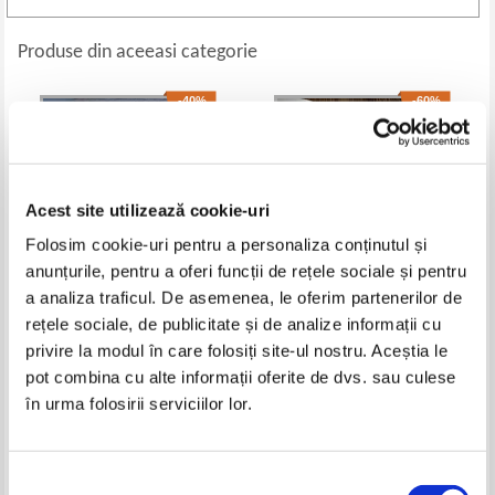
Produse din aceeasi categorie
-40%
-60%
Acest site utilizează cookie-uri
Folosim cookie-uri pentru a personaliza conținutul și
anunțurile, pentru a oferi funcții de rețele sociale și pentru
a analiza traficul. De asemenea, le oferim partenerilor de
rețele sociale, de publicitate și de analize informații cu
Ion C. Stefan - Corabia cu
Ion Constantinescu Maracineanu
privire la modul în care folosiți site-ul nostru. Aceștia le
amintiri. Prietenii mei scriitori
- Sete de jaratec (cu autograful
(cu autograful autorului)
autorului)
pot combina cu alte informații oferite de dvs. sau culese
Pret:
25,00Lei
15,00
Lei
Pret:
34,00Lei
13,60
Lei
în urma folosirii serviciilor lor.
Adaugă în coș
Adaugă în coș
-60%
-60%
Selecția