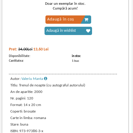
Doar un exemplar în stoc.
Cumpără acum!
Adaugă în coș
Adaugă în wishlist
Pret:
34,00Lei
13,60
Lei
Disponibilitate:
in stoc
Cantitatea:
1 buc
Autor:
Valeriu Manta
Titlu: Trenul de noapte (cu autograful autorului)
An de aparitie: 2000
Nr. pagini: 120
Format: 14 x 20 cm
Coperti: brosate
Carte in limba: romana
Stare: buna
ISBN: 973-97386-3-x