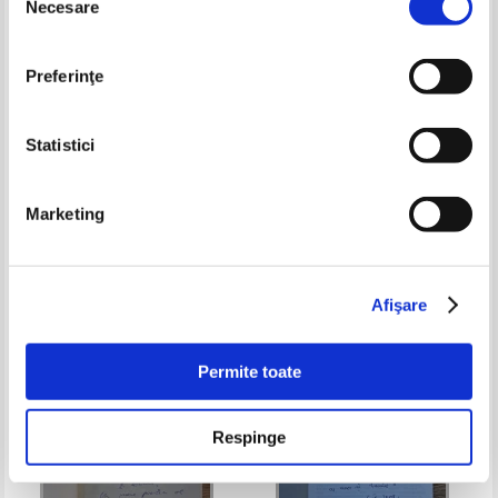
Necesare
consimțământului
Preferinţe
Statistici
Marketing
Cornelius Enescu - Patru intr-un
Matthias Buth - Linistea de dupa
trabant (cu autograful autorului)
lovitura de secure (cu autograful
si dedicatia traducatorului)
Pret:
34,00Lei
13,60
Lei
Pret:
34,00Lei
13,60
Lei
Adaugă în coș
Adaugă în coș
Afişare
-60%
-40%
Permite toate
Respinge