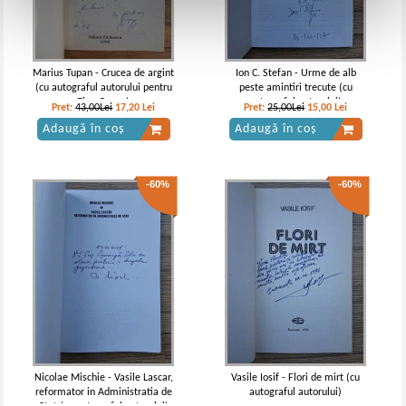
Marius Tupan - Crucea de argint
Ion C. Stefan - Urme de alb
(cu autograful autorului pentru
peste amintiri trecute (cu
Zigu Ornea)
autograful autorului)
Pret:
43,00Lei
17,20
Lei
Pret:
25,00Lei
15,00
Lei
Adaugă în coș
Adaugă în coș
-60%
-60%
Nicolae Mischie - Vasile Lascar,
Vasile Iosif - Flori de mirt (cu
reformator in Administratia de
autograful autorului)