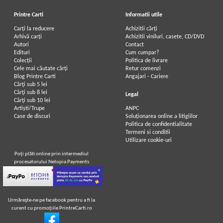
Printre Carti
Informatii utile
Carți la reducere
Achizitii cărți
Arhivă carți
Achizitii viniluri, casete, CD/DVD
Autori
Contact
Edituri
Cum cumpar?
Colecții
Politica de livrare
Cele mai căutate cărți
Retur comenzi
Blog Printre Carti
Angajari - Cariere
Cărţi sub 5 lei
Cărţi sub 8 lei
Legal
Cărţi sub 10 lei
Artiști/Trupe
ANPC
Case de discuri
Soluționarea online a litigiilor
Politica de confidentialitate
Termeni si conditii
Utilizare cookie-uri
Poţi plăti online prin intermediul
procesatorului Netopia Payments
Urmăreşte-ne pe facebook pentru a fi la
curent cu promoţiile PrintreCarti.ro