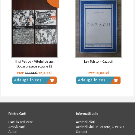
Ilf si Petrov - Vitelul de aur.
Lev Tolstoi - Cazacii
Douasprezece scaune (2
volume)
Pret:
15,00Lei
12,00
Lei
Pret:
30,00
Lei
Adaugă în coș
Adaugă în coș
Printre Carti
Informatii utile
Carți la reducere
Achizitii cărți
Arhivă carți
Achizitii viniluri, casete, CD/DVD
Autori
Contact