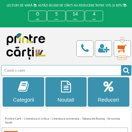
LECTURI DE VARĂ 📚 ASTĂZI 60.000 DE CĂRȚI AU REDUCERE ÎNTRE 15% ȘI 60%!📚
0
5
14
4
zile
ore
min
sec
0
0,00
Lei
Categorii
Noutati
Reduceri
Printre Carti
»
Literatura si critica
»
Literatura universala
»
Tatiana de Rosnay - Se numea
Sarah