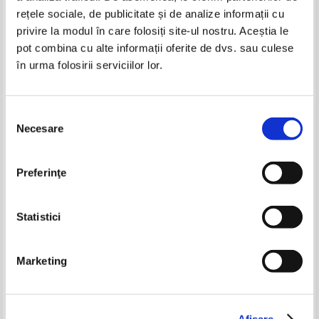
rețele sociale, de publicitate și de analize informații cu
privire la modul în care folosiți site-ul nostru. Aceștia le
pot combina cu alte informații oferite de dvs. sau culese
în urma folosirii serviciilor lor.
Selecția
Necesare
consimțământului
Rosie Walsh - Barbatul care n-a
William Faulkner - Steaguri in
mai sunat
tarana
Preferinţe
Pret:
16,00Lei
11,20
Lei
Pret:
17,00
Lei
Adaugă în coș
Adaugă în coș
Statistici
Marketing
Afişare