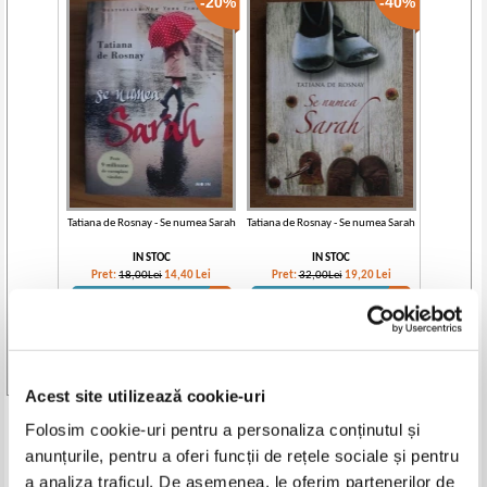
-20%
-40%
Tatiana de Rosnay - Se numea Sarah
Tatiana de Rosnay - Se numea Sarah
IN STOC
IN STOC
Pret:
18,00Lei
14,40
Lei
Pret:
32,00Lei
19,20
Lei
Adaugă în coș
Adaugă în coș
Vezi toate edițiile »
Acest site utilizează cookie-uri
Produse din aceeasi categorie
Folosim cookie-uri pentru a personaliza conținutul și
anunțurile, pentru a oferi funcții de rețele sociale și pentru
-30%
a analiza traficul. De asemenea, le oferim partenerilor de