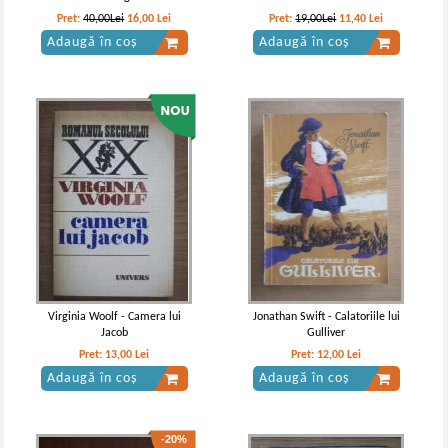
Pret:
40,00Lei
16,00
Lei
Pret:
19,00Lei
11,40
Lei
Adaugă în coș
Adaugă în coș
Virginia Woolf - Camera lui
Jonathan Swift - Calatoriile lui
Jacob
Gulliver
Pret:
13,00
Lei
Pret:
12,00
Lei
Adaugă în coș
Adaugă în coș
-20%