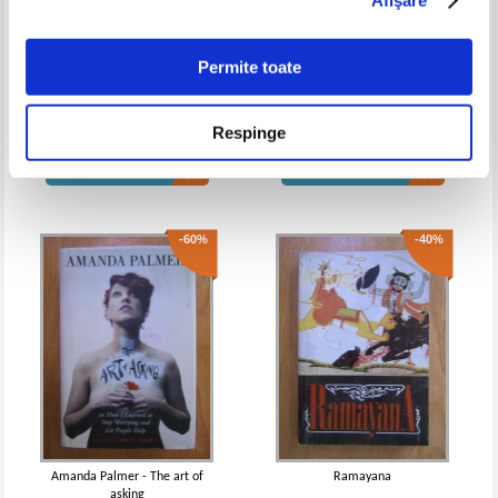
Permite toate
William Shakespeare - Sonete
Henry Gilbert - Robin Hood
(Adevarul)
Respinge
Pret:
12,00
Lei
Pret:
15,00
Lei
Adaugă în coș
Adaugă în coș
-60%
-40%
Amanda Palmer - The art of
Ramayana
asking