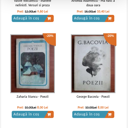
Vasile Voiculescu - Inaltele
Arionda Adamescu - Ma nasc a
nelinisti. Versuri si proza
doua oara
Pret:
12,00Lei
9,60
Lei
Pret:
16,00Lei
10,40
Lei
Adaugă în coș
Adaugă în coș
-20%
-20%
Zaharia Stancu - Poezii
George Bacovia - Poezii
Pret:
10,00Lei
8,00
Lei
Pret:
10,00Lei
8,00
Lei
Adaugă în coș
Adaugă în coș