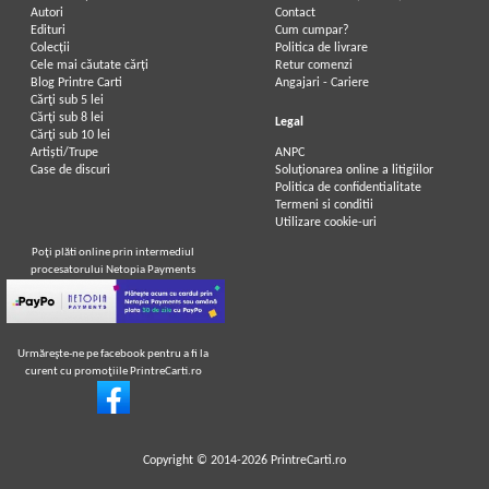
Autori
Contact
Edituri
Cum cumpar?
Colecții
Politica de livrare
Cele mai căutate cărți
Retur comenzi
Blog Printre Carti
Angajari - Cariere
Cărţi sub 5 lei
Cărţi sub 8 lei
Legal
Cărţi sub 10 lei
Artiști/Trupe
ANPC
Case de discuri
Soluționarea online a litigiilor
Politica de confidentialitate
Termeni si conditii
Utilizare cookie-uri
Poţi plăti online prin intermediul
procesatorului Netopia Payments
Urmăreşte-ne pe facebook pentru a fi la
curent cu promoţiile PrintreCarti.ro
Copyright © 2014-2026
PrintreCarti.ro