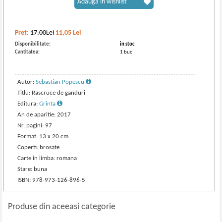
Adaugă în wishlist
Pret:
17,00Lei
11,05
Lei
Disponibilitate:
in stoc
Cantitatea:
1 buc
Autor:
Sebastian Popescu
Titlu: Rascruce de ganduri
Editura:
Grinta
An de aparitie: 2017
Nr. pagini: 97
Format: 13 x 20 cm
Coperti: brosate
Carte in limba: romana
Stare: buna
ISBN: 978-973-126-896-5
Produse din aceeasi categorie