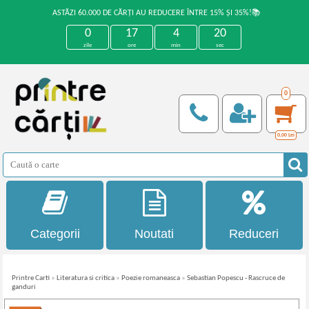
ASTĂZI 60.000 DE CĂRȚI AU REDUCERE ÎNTRE 15% ȘI 35%!📚
0
17
4
20
zile
ore
min
sec
0
0,00
Lei
Categorii
Noutati
Reduceri
Printre Carti
»
Literatura si critica
»
Poezie romaneasca
»
Sebastian Popescu - Rascruce de
ganduri