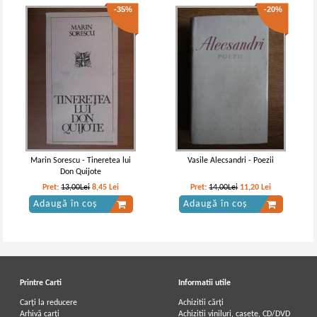
-35%
-20%
Marin Sorescu - Tineretea lui
Vasile Alecsandri - Poezii
Don Quijote
Pret:
13,00Lei
8,45
Lei
Pret:
14,00Lei
11,20
Lei
Adaugă în coș
Adaugă în coș
Printre Carti
Informatii utile
Carți la reducere
Achizitii cărți
Arhivă carți
Achizitii viniluri, casete, CD/DVD