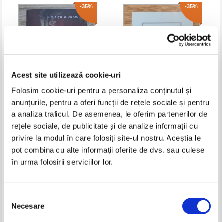
-35%
-35%
Acest site utilizează cookie-uri
Folosim cookie-uri pentru a personaliza conținutul și
anunțurile, pentru a oferi funcții de rețele sociale și pentru
Luminita Giurgiu - Floare
Liliana Gradinaru - Imnele
a analiza traficul. De asemenea, le oferim partenerilor de
carnivora, speranta
campiei
rețele sociale, de publicitate și de analize informații cu
Pret:
21,00Lei
13,65
Lei
Pret:
16,00Lei
10,40
Lei
privire la modul în care folosiți site-ul nostru. Aceștia le
Adaugă în coș
Adaugă în coș
pot combina cu alte informații oferite de dvs. sau culese
în urma folosirii serviciilor lor.
-35%
-20%
Selecția
Necesare
consimțământului