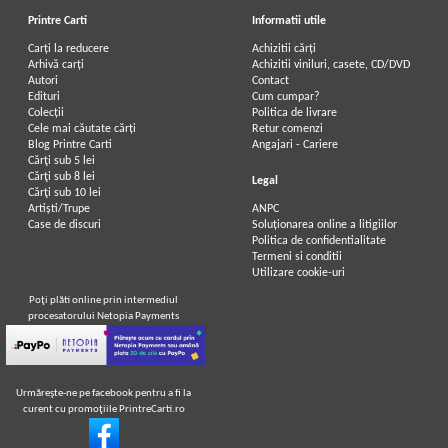
Printre Carti
Informatii utile
Carți la reducere
Achizitii cărți
Arhivă carți
Achizitii viniluri, casete, CD/DVD
Autori
Contact
Edituri
Cum cumpar?
Colecții
Politica de livrare
Cele mai căutate cărți
Retur comenzi
Blog Printre Carti
Angajari - Cariere
Cărţi sub 5 lei
Cărţi sub 8 lei
Legal
Cărţi sub 10 lei
Artiști/Trupe
ANPC
Case de discuri
Soluționarea online a litigiilor
Politica de confidentialitate
Termeni si conditii
Utilizare cookie-uri
Poţi plăti online prin intermediul
procesatorului Netopia Payments
Urmăreşte-ne pe facebook pentru a fi la
curent cu promoţiile PrintreCarti.ro