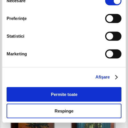
Necesare
consimțământului
Preferinţe
Statistici
Julie Johnson - Wind weaver
Josh Malerman - Bird box.
Marketing
Orbeste
Pret:
40,00
Lei
Pret:
32,00
Lei
Adaugă în coș
Adaugă în coș
Afişare
-35%
-20%
Permite toate
Respinge