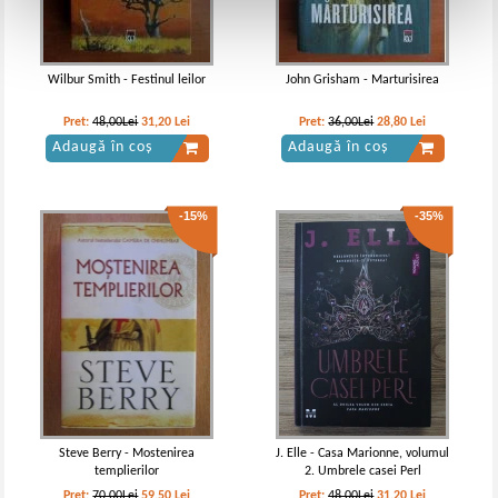
Wilbur Smith - Festinul leilor
John Grisham - Marturisirea
Pret:
48,00Lei
31,20
Lei
Pret:
36,00Lei
28,80
Lei
Adaugă în coș
Adaugă în coș
-15%
-35%
Steve Berry - Mostenirea
J. Elle - Casa Marionne, volumul
templierilor
2. Umbrele casei Perl
Pret:
70,00Lei
59,50
Lei
Pret:
48,00Lei
31,20
Lei