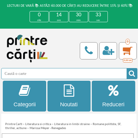
LECTURI DE VARĂ 📚 ASTĂZI 60.000 DE CĂRȚI AU REDUCERE ÎNTRE 15% ȘI 60%!📚
0
14
30
33
zile
ore
min
sec
0
0,00
Lei
Categorii
Noutati
Reduceri
Printre Carti
»
Literatura si critica
»
Literatura in limbi straine
»
Romane politiste, SF,
thriller, actiune
»
Marissa Meyer - Renegades