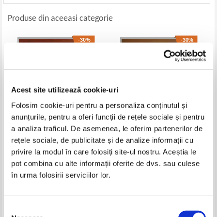
Produse din aceeasi categorie
-30%
-30%
Acest site utilizează cookie-uri
Folosim cookie-uri pentru a personaliza conținutul și
anunțurile, pentru a oferi funcții de rețele sociale și pentru
a analiza traficul. De asemenea, le oferim partenerilor de
rețele sociale, de publicitate și de analize informații cu
John Connolly - Nelinistitii
Tom Clancy - Ordine
privire la modul în care folosiți site-ul nostru. Aceștia le
prezidentiale (2 volume)
Pret:
50,00Lei
35,00
Lei
Pret:
50,00Lei
35,00
Lei
pot combina cu alte informații oferite de dvs. sau culese
Adaugă în coș
Adaugă în coș
în urma folosirii serviciilor lor.
Selecția