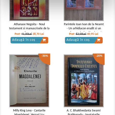
Athanase Negoita - Noul
Parintele Ioan Ivan de la Neamt
testament si manuscrisele de la
- Un arhidiacon erudit si un
Qumran
profesor evlavios (2 volume)
Pret:
41,00Lei
28,70
Lei
Pret:
63,00Lei
40,95
Lei
Adaugă în coș
Adaugă în coș
-35%
-20%
Milly King Levy - Cantarile
A. C. Bhaktivedanta Swami
Magdalenei. Versuri (cu
Prabhupada - Invataturile