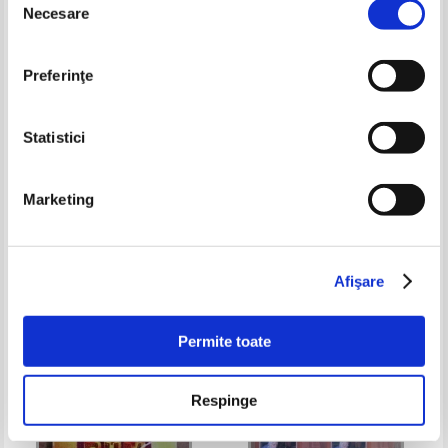
Necesare
consimțământului
Preferinţe
Statistici
Marketing
Salih ben Fawazan al Fawazan -
God's Word
Rezumat din Cartea Unicitatea
lui Allah. Monoteismul
Pret:
37,00Lei
24,05
Lei
Pret:
43,00Lei
27,95
Lei
Adaugă în coș
Adaugă în coș
Afişare
-30%
-35%
Permite toate
Respinge