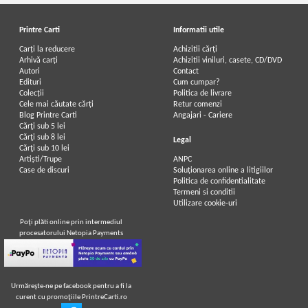
Printre Carti
Informatii utile
Carți la reducere
Achizitii cărți
Arhivă carți
Achizitii viniluri, casete, CD/DVD
Autori
Contact
Edituri
Cum cumpar?
Colecții
Politica de livrare
Cele mai căutate cărți
Retur comenzi
Blog Printre Carti
Angajari - Cariere
Cărţi sub 5 lei
Cărţi sub 8 lei
Legal
Cărţi sub 10 lei
Artiști/Trupe
ANPC
Case de discuri
Soluționarea online a litigiilor
Politica de confidentialitate
Termeni si conditii
Utilizare cookie-uri
Poţi plăti online prin intermediul
procesatorului Netopia Payments
Urmăreşte-ne pe facebook pentru a fi la
curent cu promoţiile PrintreCarti.ro