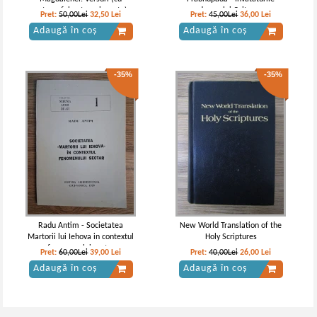
autograful autoarei, uzata)
domnului Caitanya
Pret:
50,00Lei
32,50
Lei
Pret:
45,00Lei
36,00
Lei
Adaugă în coș
Adaugă în coș
-35%
-35%
Radu Antim - Societatea
New World Translation of the
Martorii lui Iehova in contextul
Holy Scriptures
fenomenului sectar
Pret:
60,00Lei
39,00
Lei
Pret:
40,00Lei
26,00
Lei
Adaugă în coș
Adaugă în coș