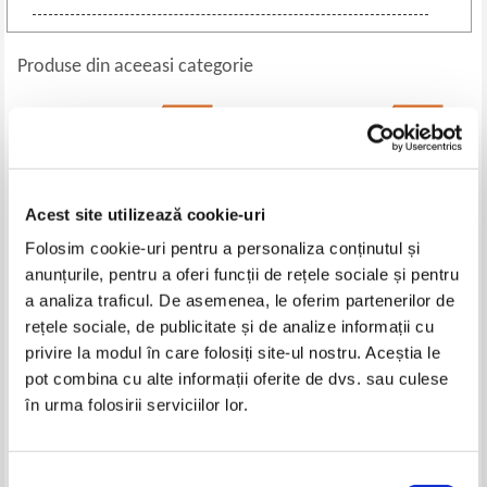
Produse din aceeasi categorie
-35%
-20%
Acest site utilizează cookie-uri
Folosim cookie-uri pentru a personaliza conținutul și
anunțurile, pentru a oferi funcții de rețele sociale și pentru
a analiza traficul. De asemenea, le oferim partenerilor de
rețele sociale, de publicitate și de analize informații cu
Victor Hugo - Les tables
Michel Malherbe - Enciclopedia
privire la modul în care folosiți site-ul nostru. Aceștia le
tournantes de Jersey (1923)
religiilor (volumul 1)
pot combina cu alte informații oferite de dvs. sau culese
Pret:
53,00Lei
34,45
Lei
Pret:
45,00Lei
36,00
Lei
în urma folosirii serviciilor lor.
Adaugă în coș
Adaugă în coș
Selecția
-35%
-35%