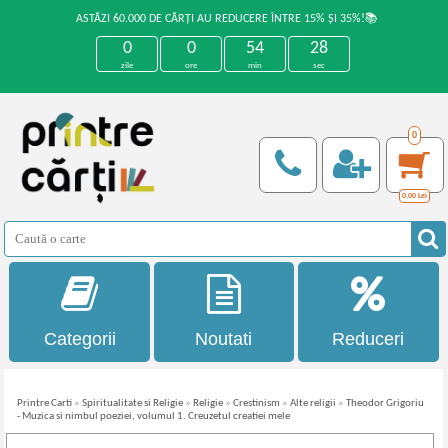
ASTĂZI 60.000 DE CĂRȚI AU REDUCERE ÎNTRE 15% ȘI 35%!📚
0
0
54
28
zile
ore
min
sec
0
0,00
Lei
Categorii
Noutati
Reduceri
Printre Carti
»
Spiritualitate si Religie
»
Religie
»
Crestinism
»
Alte religii
»
Theodor Grigoriu
- Muzica si nimbul poeziei, volumul 1. Creuzetul creatiei mele