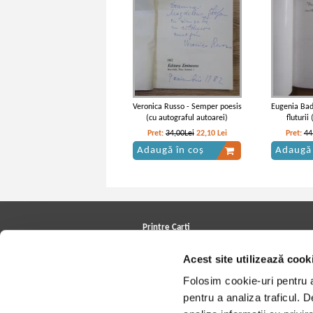
Veronica Russo - Semper poesis
Eugenia Bad
(cu autograful autoarei)
fluturii
Pret:
34,00Lei
22,10
Lei
Pret:
44
Adaugă în coș
Adaugă 
Printre Carti
Carți la reducere
Acest site utilizează cook
Arhivă carți
Autori
Folosim cookie-uri pentru a 
Edituri
Colecții
pentru a analiza traficul. 
Cele mai căutate cărți