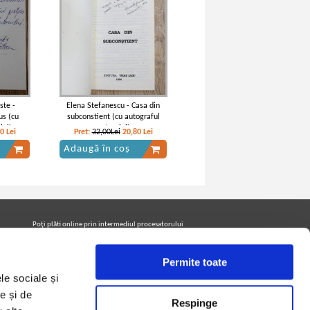
ste -
Elena Stefanescu - Casa din
us (cu
subconstient (cu autograful
lui)
autorului)
10
Lei
Pret:
32,00Lei
20,80
Lei
Adaugă în coș
Poţi plăti online prin intermediul procesatorului
Netopia Payments
Permite toate
le sociale și
Urmăreşte-ne pe facebook pentru a fi la curent cu
promoţiile PrintreCarti.ro
e și de
Respinge