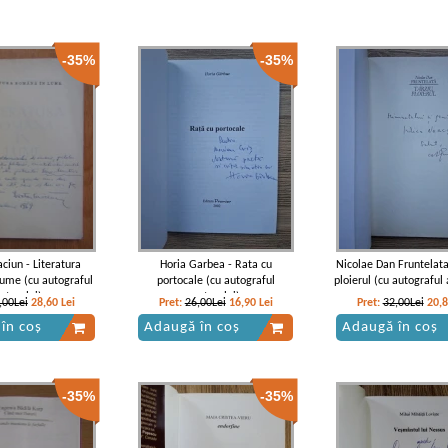
-35%
-35%
aciun - Literatura
Horia Garbea - Rata cu
Nicolae Dan Fruntelata 
ume (cu autograful
portocale (cu autograful
ploierul (cu autograful 
utorului)
autorului)
,00Lei
28,60
Lei
Pret:
26,00Lei
16,90
Lei
Pret:
32,00Lei
20,
în coș
Adaugă în coș
Adaugă în coș
-35%
-35%