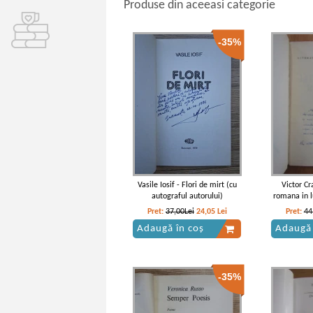
Produse din aceeasi categorie
-35%
Vasile Iosif - Flori de mirt (cu
Victor Cr
autograful autorului)
romana in l
a
Pret:
37,00Lei
24,05
Lei
Pret:
44
Adaugă în coș
Adaugă 
-35%