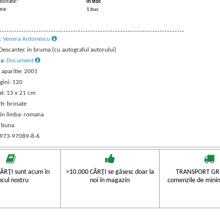
ilitate:
in stoc
ea:
1 buc
:
Venera Antonescu
: Descantec in bruma (cu autograful autorului)
ra:
Document
 aparitie: 2001
gini: 120
t: 13 x 21 cm
ti: brosate
 in limba: romana
: buna
 973-97089-8-6
ĂRŢI sunt acum în
>10.000 CĂRŢI se găsesc doar la
TRANSPORT GRA
ocul nostru
noi în magazin
comenzile de mini