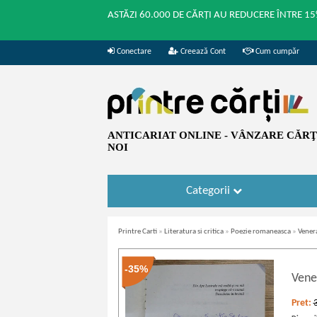
ASTĂZI 60.000 DE CĂRȚI AU REDUCERE ÎNTRE 15
Conectare
Creează Cont
Cum cumpăr
ANTICARIAT ONLINE - VÂNZARE CĂRŢI
NOI
Categorii
Printre Carti
»
Literatura si critica
»
Poezie romaneasca
»
Vener
-35%
Vene
Pret: