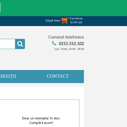
0
produse
Coşul meu
(
0,00
Lei
)
Comenzi telefonice
0215.552.102
Luni - Vineri, 10:00 - 18:00
HIZIȚII
CONTACT
Doar un exemplar în stoc.
Cumpără acum!