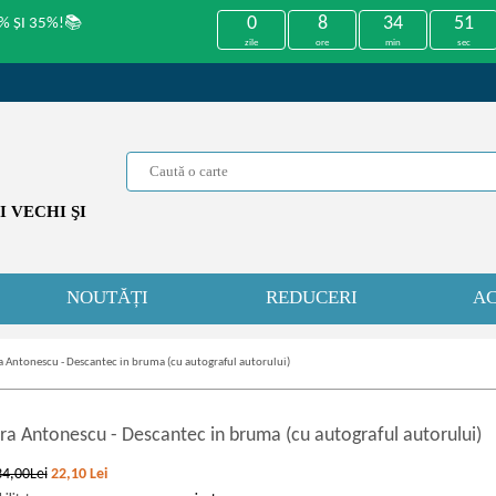
0
8
34
51
% ȘI 35%!📚
zile
ore
min
sec
 VECHI ŞI
NOUTĂȚI
REDUCERI
AC
a Antonescu - Descantec in bruma (cu autograful autorului)
ra Antonescu
-
Descantec in bruma (cu autograful autorului)
34,00Lei
22,10
Lei