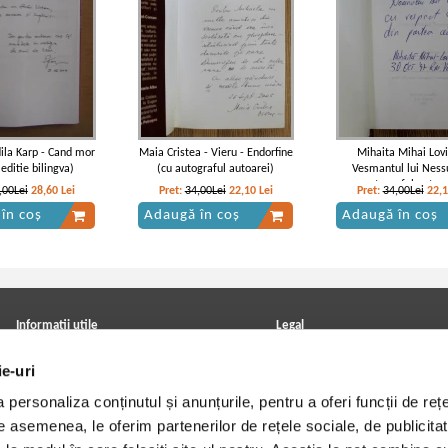
ila Karp - Cand mor
Maia Cristea - Vieru - Endorfine
Mihaita Mihai Lovi
 (editie bilingva)
(cu autograful autoarei)
Vesmantul lui Ness
autograful autoru
,00Lei
28,60
Lei
Pret:
34,00Lei
22,10
Lei
Pret:
34,00Lei
22,
în coș
Adaugă în coș
Adaugă în coș
Informatii utile
Legal
ANPC
Achizitii cărți
ie-uri
Achizitii viniluri, casete, CD/DVD
Soluționarea online a litigiilor
Contact
Politica de confidentialitate
personaliza conținutul și anunțurile, pentru a oferi funcții de rețe
Cum cumpar?
Termeni si conditii
Politica de livrare
Utilizare cookie-uri
De asemenea, le oferim partenerilor de rețele sociale, de publicitat
Retur comenzi