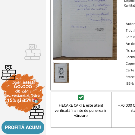
Disponib
Cantitat
Autor
Titlu
Editu
An de
Nr. pa
Forma
Coper
Carte
Stare
ISBN:
FIECARE CARTE este atent
+70.000 C
verificată înainte de punerea în
st
vânzare