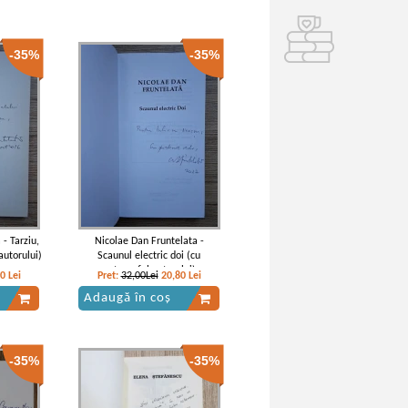
-35%
-35%
- Tarziu,
Nicolae Dan Fruntelata -
autorului)
Scaunul electric doi (cu
autograful autorului)
80
Lei
Pret:
32,00Lei
20,80
Lei
Adaugă în coș
-35%
-35%