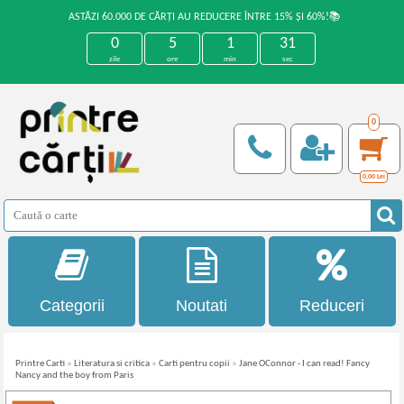
ASTĂZI 60.000 DE CĂRȚI AU REDUCERE ÎNTRE 15% ȘI 60%!📚
0
5
1
31
zile
ore
min
sec
0
0,00
Lei
Categorii
Noutati
Reduceri
Printre Carti
»
Literatura si critica
»
Carti pentru copii
»
Jane OConnor - I can read! Fancy
Nancy and the boy from Paris