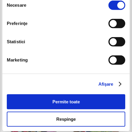
-60%
-50%
Necesare
consimțământului
Preferinţe
Statistici
Marketing
Keri Smith - Termina aceasta
Alexandru Mitru - Intoarcerea lui
carte
Neghinita
Pret:
17,00Lei
6,80
Lei
Pret:
16,00Lei
8,00
Lei
Adaugă în coș
Adaugă în coș
Afişare
-60%
-35%
Permite toate
Respinge