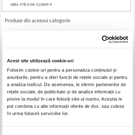
ISBN: 978-0-06-123609-9
Produse din aceeasi categorie
-60%
-20%
Acest site utilizează cookie-uri
Folosim cookie-uri pentru a personaliza conținutul și
anunțurile, pentru a oferi funcții de rețele sociale și pentru
a analiza traficul. De asemenea, le oferim partenerilor de
rețele sociale, de publicitate și de analize informații cu
privire la modul în care folosiți site-ul nostru. Aceștia le
Elena Gardescu - Magic
Ruth Gellersen - Printesa isi
foodland
cauta ursuletul
pot combina cu alte informații oferite de dvs. sau culese
Pret:
16,00Lei
6,40
Lei
Pret:
10,00Lei
8,00
Lei
în urma folosirii serviciilor lor.
Adaugă în coș
Adaugă în coș
Selecția