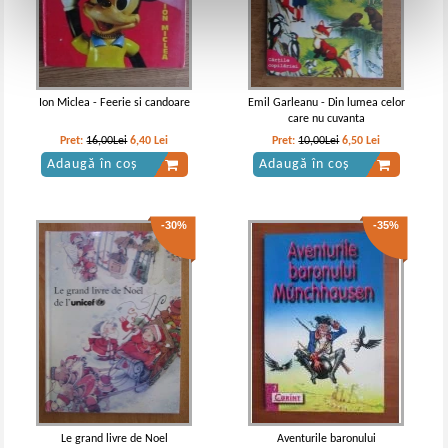
Ion Miclea - Feerie si candoare
Emil Garleanu - Din lumea celor
care nu cuvanta
Pret:
16,00Lei
6,40
Lei
Pret:
10,00Lei
6,50
Lei
Adaugă în coș
Adaugă în coș
-30%
-35%
Le grand livre de Noel
Aventurile baronului