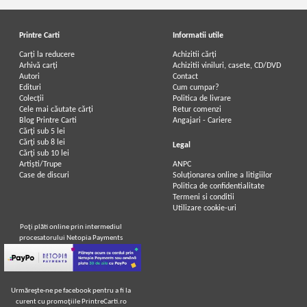
Printre Carti
Informatii utile
Carți la reducere
Achizitii cărți
Arhivă carți
Achizitii viniluri, casete, CD/DVD
Autori
Contact
Edituri
Cum cumpar?
Colecții
Politica de livrare
Cele mai căutate cărți
Retur comenzi
Blog Printre Carti
Angajari - Cariere
Cărţi sub 5 lei
Cărţi sub 8 lei
Legal
Cărţi sub 10 lei
Artiști/Trupe
ANPC
Case de discuri
Soluționarea online a litigiilor
Politica de confidentialitate
Termeni si conditii
Utilizare cookie-uri
Poţi plăti online prin intermediul
procesatorului Netopia Payments
Urmăreşte-ne pe facebook pentru a fi la
curent cu promoţiile PrintreCarti.ro