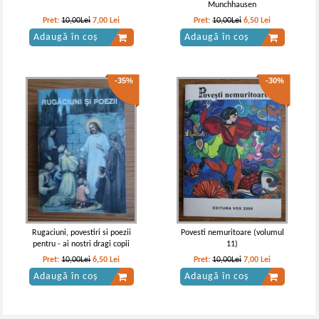
Munchhausen
Pret:
10,00Lei
7,00
Lei
Pret:
10,00Lei
6,50
Lei
Adaugă în coș
Adaugă în coș
-35%
-30%
Rugaciuni, povestiri si poezii
Povesti nemuritoare (volumul
pentru - ai nostri dragi copii
11)
Pret:
10,00Lei
6,50
Lei
Pret:
10,00Lei
7,00
Lei
Adaugă în coș
Adaugă în coș