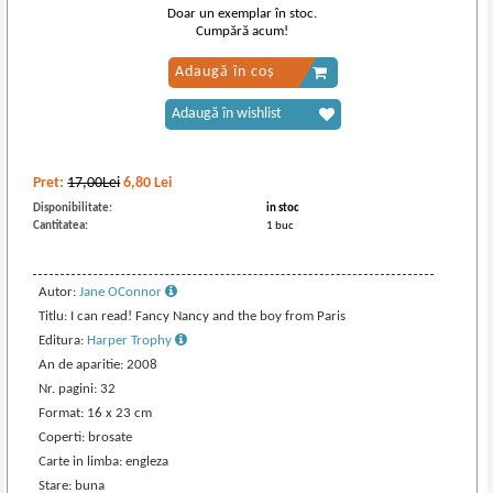
Doar un exemplar în stoc.
Cumpără acum!
Adaugă în coș
Adaugă în wishlist
Pret:
17,00Lei
6,80
Lei
Disponibilitate:
in stoc
Cantitatea:
1 buc
Autor:
Jane OConnor
Titlu: I can read! Fancy Nancy and the boy from Paris
Editura:
Harper Trophy
An de aparitie: 2008
Nr. pagini: 32
Format: 16 x 23 cm
Coperti: brosate
Carte in limba: engleza
Stare: buna