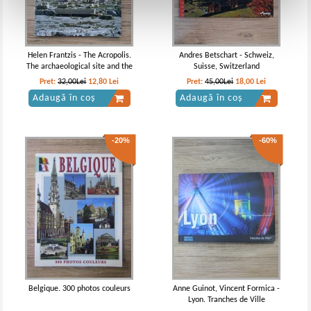
Helen Frantzis - The Acropolis.
Andres Betschart - Schweiz,
The archaeological site and the
Suisse, Switzerland
museum
Pret:
32,00Lei
12,80
Lei
Pret:
45,00Lei
18,00
Lei
Adaugă în coș
Adaugă în coș
-20%
-60%
Belgique. 300 photos couleurs
Anne Guinot, Vincent Formica -
Lyon. Tranches de Ville