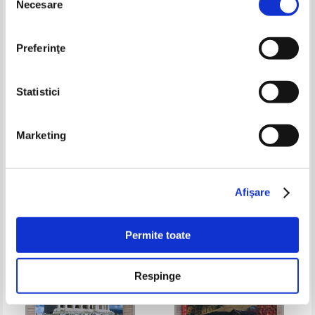
Necesare
consimțământului
Preferinţe
Statistici
Marketing
Fodors upClose Germany
All Lisbon
Pret:
32,00Lei
12,80
Lei
Pret:
29,00Lei
20,30
Lei
Adaugă în coș
Adaugă în coș
Afişare
-60%
-60%
Permite toate
Respinge