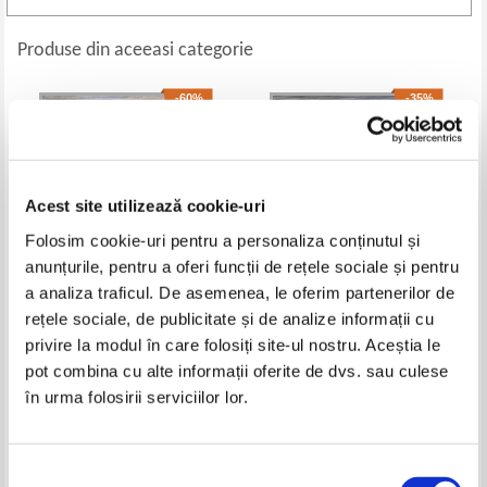
Produse din aceeasi categorie
-60%
-35%
Acest site utilizează cookie-uri
Folosim cookie-uri pentru a personaliza conținutul și
anunțurile, pentru a oferi funcții de rețele sociale și pentru
a analiza traficul. De asemenea, le oferim partenerilor de
rețele sociale, de publicitate și de analize informații cu
Rome. Au cours des siecles
Tezaurul Romaniei. Bucuresti
privire la modul în care folosiți site-ul nostru. Aceștia le
pot combina cu alte informații oferite de dvs. sau culese
Pret:
37,00Lei
14,80
Lei
Pret:
20,00Lei
13,00
Lei
în urma folosirii serviciilor lor.
Adaugă în coș
Adaugă în coș
-60%
-30%
Selecția