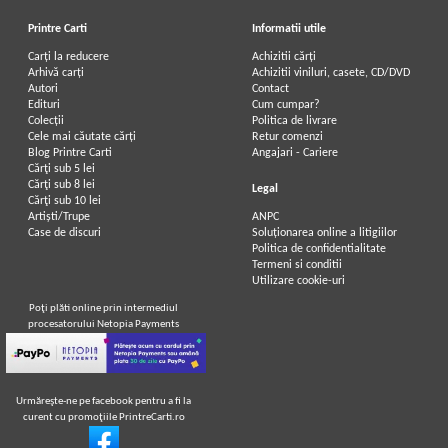
Printre Carti
Informatii utile
Carți la reducere
Achizitii cărți
Arhivă carți
Achizitii viniluri, casete, CD/DVD
Autori
Contact
Edituri
Cum cumpar?
Colecții
Politica de livrare
Cele mai căutate cărți
Retur comenzi
Blog Printre Carti
Angajari - Cariere
Cărţi sub 5 lei
Cărţi sub 8 lei
Legal
Cărţi sub 10 lei
Artiști/Trupe
ANPC
Case de discuri
Soluționarea online a litigiilor
Politica de confidentialitate
Termeni si conditii
Utilizare cookie-uri
Poţi plăti online prin intermediul
procesatorului Netopia Payments
Urmăreşte-ne pe facebook pentru a fi la
curent cu promoţiile PrintreCarti.ro