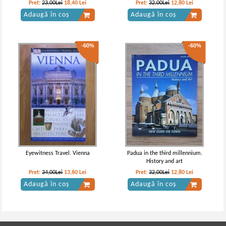
Pret:
23,00Lei
18,40
Lei
Pret:
32,00Lei
12,80
Lei
Adaugă în coș
Adaugă în coș
-60%
-60%
Eyewitness Travel. Vienna
Padua in the third millennium.
History and art
Pret:
34,00Lei
13,60
Lei
Pret:
32,00Lei
12,80
Lei
Adaugă în coș
Adaugă în coș