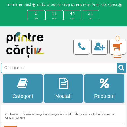
LECTURI DE VARĂ 📚 ASTĂZI 60.000 DE CĂRȚI AU REDUCERE ÎNTRE 15% ȘI 60%!📚
0
11
44
31
zile
ore
min
sec
0
0,00
Lei
Categorii
Noutati
Reduceri
Printre Carti
»
Istorie si Geografie
»
Geografie
»
Ghiduri de calatorie
»
Robert Cameron -
Above New York