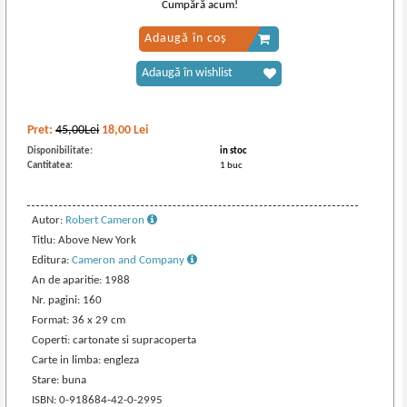
Cumpără acum!
Adaugă în coș
Adaugă în wishlist
Pret:
45,00Lei
18,00
Lei
Disponibilitate:
in stoc
Cantitatea:
1 buc
Autor:
Robert Cameron
Titlu: Above New York
Editura:
Cameron and Company
An de aparitie: 1988
Nr. pagini: 160
Format: 36 x 29 cm
Coperti: cartonate si supracoperta
Carte in limba: engleza
Stare: buna
ISBN: 0-918684-42-0-2995