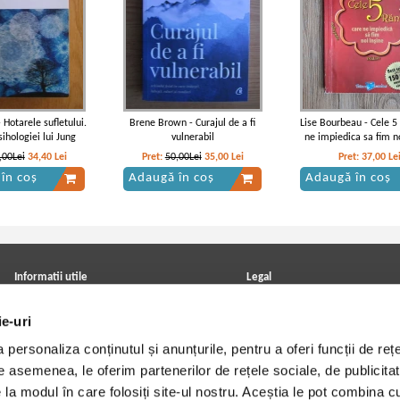
 Hotarele sufletului.
Brene Brown - Curajul de a fi
Lise Bourbeau - Cele 5 
sihologiei lui Jung
vulnerabil
ne impiedica sa fim no
,00Lei
34,40
Lei
Pret:
50,00Lei
35,00
Lei
Pret:
37,00
Le
în coș
Adaugă în coș
Adaugă în coș
Informatii utile
Legal
ANPC
Achizitii cărți
ie-uri
Achizitii viniluri, casete, CD/DVD
Soluționarea online a litigiilor
Contact
Politica de confidentialitate
personaliza conținutul și anunțurile, pentru a oferi funcții de rețe
Cum cumpar?
Termeni si conditii
Politica de livrare
Utilizare cookie-uri
De asemenea, le oferim partenerilor de rețele sociale, de publicitat
Retur comenzi
e la modul în care folosiți site-ul nostru. Aceștia le pot combina c
Angajari - Cariere