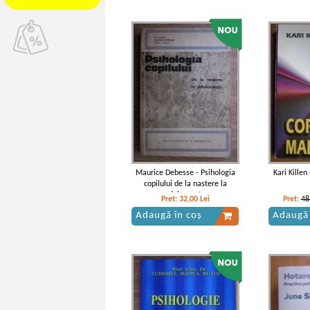
Maurice Debesse - Psihologia
Kari Killen
copilului de la nastere la
adolescenta
Pret:
32,00
Lei
Pret:
48
Adaugă în coș
Adaugă 