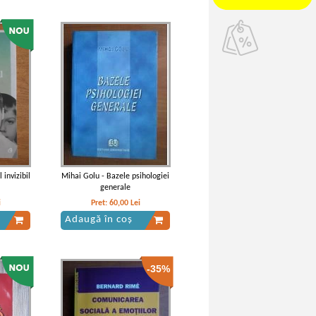
 invizibil
Mihai Golu - Bazele psihologiei
generale
i
Pret:
60,00
Lei
Adaugă în coș
-35%