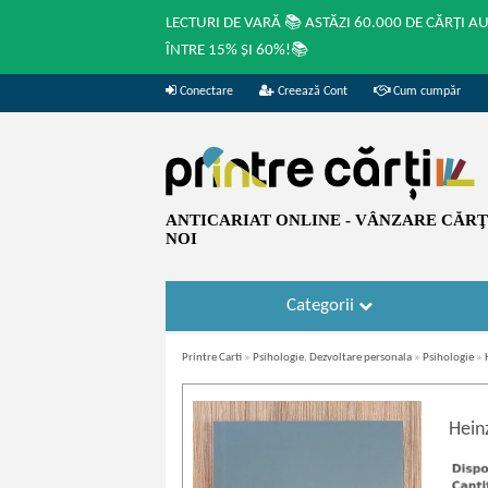
LECTURI DE VARĂ 📚 ASTĂZI 60.000 DE CĂRȚI A
ÎNTRE 15% ȘI 60%!📚
Conectare
Creează Cont
Cum cumpăr
ANTICARIAT ONLINE - VÂNZARE CĂRŢI
NOI
Categorii
Printre Carti
»
Psihologie. Dezvoltare personala
»
Psihologie
»
Hein