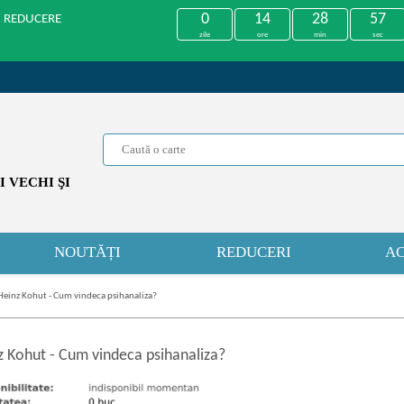
0
14
28
56
U REDUCERE
zile
ore
min
sec
 VECHI ŞI
NOUTĂȚI
REDUCERI
AC
Heinz Kohut - Cum vindeca psihanaliza?
z Kohut
-
Cum vindeca psihanaliza?