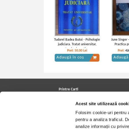
Tudorel Badea Butoi - Psihologie
June Singer -
judiciara. Tratat universitar,
Practica p
teorie si practica
Pret:
50,00
Lei
Pret:
43
Adaugă în coș
Adaugă 
Printre Carti
Carți la reducere
Acest site utilizează cook
Arhivă carți
Autori
Folosim cookie-uri pentru a 
Edituri
Colecții
pentru a analiza traficul. 
Cele mai căutate cărți
analize informații cu privir
Blog Printre Carti