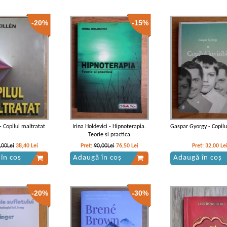
-20%
-15%
 - Copilul maltratat
Irina Holdevici - Hipnoterapia.
Gaspar Gyorgy - Copilul
Teorie si practica
,00Lei
38,40
Lei
Pret:
90,00Lei
76,50
Lei
Pret:
32,00
Le
în coș
Adaugă în coș
Adaugă în coș
-20%
-30%