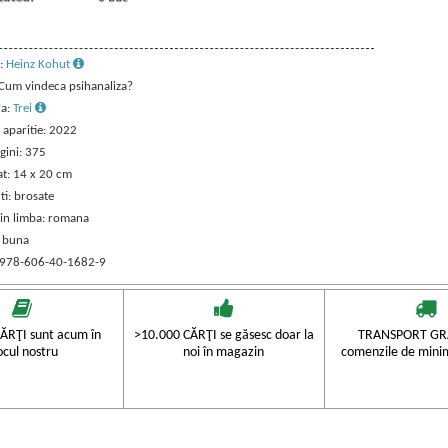
:
Heinz Kohut
: Cum vindeca psihanaliza?
ra:
Trei
 aparitie: 2022
gini: 375
t: 14 x 20 cm
ti: brosate
 in limba: romana
: buna
 978-606-40-1682-9
ĂRŢI sunt acum în
>10.000 CĂRŢI se găsesc doar la
TRANSPORT GRA
ocul nostru
noi în magazin
comenzile de mini