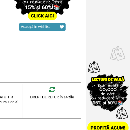
Adaugă în wishlist
TUIT la
DREPT DE RETUR în 14 zile
mum 199 lei