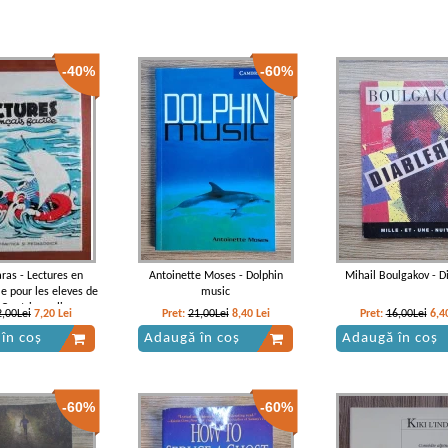
-40%
-60%
ras - Lectures en
Antoinette Moses - Dolphin
Mihail Boulgakov - D
le pour les eleves de
music
. Quatrieme livre
2,00Lei
7,20
Lei
Pret:
21,00Lei
8,40
Lei
Pret:
16,00Lei
6,4
în coș
Adaugă în coș
Adaugă în coș
-60%
-60%