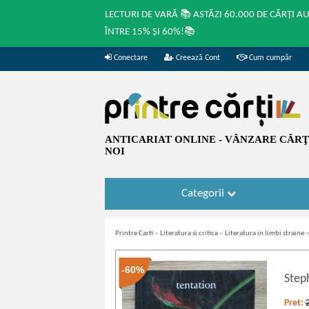
LECTURI DE VARĂ 📚 ASTĂZI 60.000 DE CĂRȚI A
ÎNTRE 15% ȘI 60%!📚
Conectare
Creează Cont
Cum cumpăr
ANTICARIAT ONLINE - VÂNZARE CĂRŢI
NOI
Categorii
Printre Carti
»
Literatura si critica
»
Literatura in limbi straine
-60%
Step
Pret: