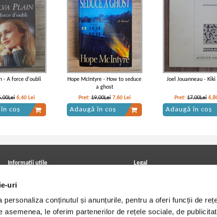
n - A force d'oubli
Hope McIntyre - How to seduce
Joel Jouanneau - Kiki 
a ghost
6,00Lei
6,40
Lei
Pret:
19,00Lei
7,60
Lei
Pret:
17,00Lei
6,8
în coș
Adaugă în coș
Adaugă în coș
Informatii utile
Legal
ANPC
Achizitii cărți
ie-uri
Achizitii viniluri, casete, CD/DVD
Soluționarea online a litigiilor
Contact
Politica de confidentialitate
personaliza conținutul și anunțurile, pentru a oferi funcții de rețe
Cum cumpar?
Termeni si conditii
Politica de livrare
Utilizare cookie-uri
De asemenea, le oferim partenerilor de rețele sociale, de publicitat
Retur comenzi