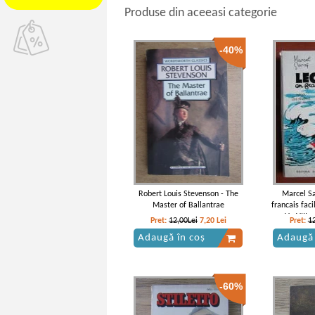
Produse din aceeasi categorie
-40%
Robert Louis Stevenson - The
Marcel Sa
Master of Ballantrae
francais faci
Ve-VIIIe
Pret:
12,00Lei
7,20
Lei
Pret:
1
Adaugă în coș
Adaugă 
-60%