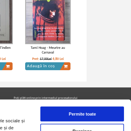
l'indien
Tami Hoag - Meurtre au
Carnaval
0
Lei
Pret:
17,00Lei
6,80
Lei
Adaugă în coș
Poţi plăti online prin intermediul procesatorului
Netopia Payments
Permite toate
le sociale și
Urmăreşte-ne pe facebook pentru a fi la curent cu
promoţiile PrintreCarti.ro
e și de