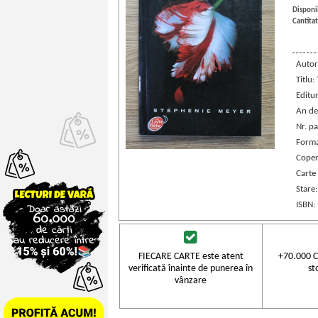
Disponib
Cantitat
Autor
Titlu:
Editu
An de
Nr. pa
Forma
Coper
Carte 
Stare
ISBN:
FIECARE CARTE este atent
+70.000 C
verificată înainte de punerea în
st
vânzare