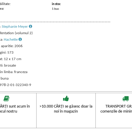
ilitate:
in stoc
ea:
1 buc
:
Stephanie Meyer
 Tentation (volumul 2)
ra:
Hachette
 aparitie: 2006
gini: 573
t: 12 x 17 cm
ti: brosate
in limba: franceza
: buna
 978-2-01-322340-9
ĂRŢI sunt acum în
>10.000 CĂRŢI se găsesc doar la
TRANSPORT GRA
ocul nostru
noi în magazin
comenzile de mini