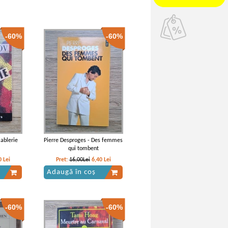
-60%
-60%
iablerie
Pierre Desproges - Des femmes
qui tombent
0
Lei
Pret:
16,00Lei
6,40
Lei
Adaugă în coș
-60%
-60%