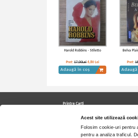
Harold Robbins - Stiletto
Belva Plai
Pret:
17,00Lei
6,80
Lei
Pret:
1
Adaugă în coș
Adaugă 
Printre Carti
Carți la reducere
Acest site utilizează cook
Arhivă carți
Autori
Folosim cookie-uri pentru a 
Edituri
Colecții
pentru a analiza traficul. 
Cele mai căutate cărți