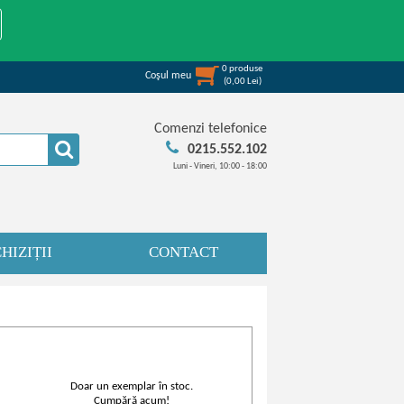
0
produse
Coşul meu
(
0,00
Lei
)
Comenzi telefonice
0215.552.102
Luni - Vineri, 10:00 - 18:00
HIZIȚII
CONTACT
Doar un exemplar în stoc.
Cumpără acum!