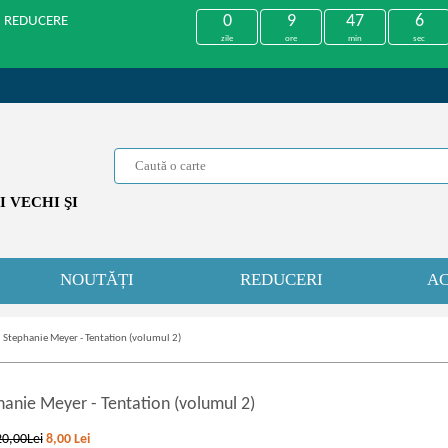
0
9
47
6
U REDUCERE
zile
ore
min
sec
 VECHI ŞI
NOUTĂȚI
REDUCERI
AC
»
Stephanie Meyer - Tentation (volumul 2)
hanie Meyer
-
Tentation (volumul 2)
20,00Lei
8,00
Lei