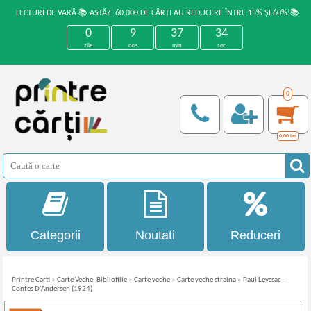
LECTURI DE VARĂ 📚 ASTĂZI 60.000 DE CĂRȚI AU REDUCERE ÎNTRE 15% ȘI 60%!📚
0
9
37
33
zile
ore
min
sec
0
0,00
Lei
Categorii
Noutati
Reduceri
Printre Carti
»
Carte Veche. Bibliofilie
»
Carte veche
»
Carte veche straina
»
Paul Leyssac -
Contes D'Andersen (1924)