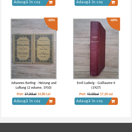
Adaugă în coș
Adaugă în coș
-60%
-60%
Johannes Korting - Heizung und
Emil Ludwig - Guillaume II
Luftung (2 volume, 1910)
(1927)
Pret:
37,00Lei
14,80
Lei
Pret:
43,00Lei
17,20
Lei
Adaugă în coș
Adaugă în coș