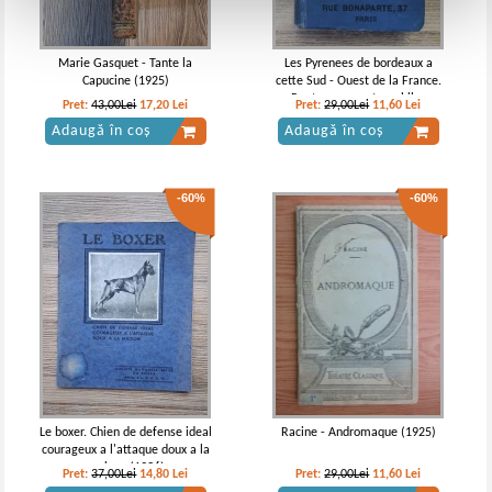
Marie Gasquet - Tante la
Les Pyrenees de bordeaux a
Capucine (1925)
cette Sud - Ouest de la France.
Routes pour automobiles
Pret:
43,00Lei
17,20
Lei
Pret:
29,00Lei
11,60
Lei
Adaugă în coș
Adaugă în coș
-60%
-60%
Le boxer. Chien de defense ideal
Racine - Andromaque (1925)
courageux a l'attaque doux a la
maison (1936)
Pret:
37,00Lei
14,80
Lei
Pret:
29,00Lei
11,60
Lei