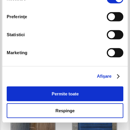
Preferinţe
Statistici
Erhard Gull - Perspektivlehre
Paul Feldkeller - Hamburg
Marketing
(1946)
kaufmannsbucher. Der brief des
kaufmanns. Ausfuhrliches
Pret:
43,00Lei
17,20
Lei
Pret:
43,00Lei
17,20
Lei
lehrbuch auf logischer grundlage
Adaugă în coș
Adaugă în coș
(1930)
Afişare
-60%
-60%
Permite toate
Respinge