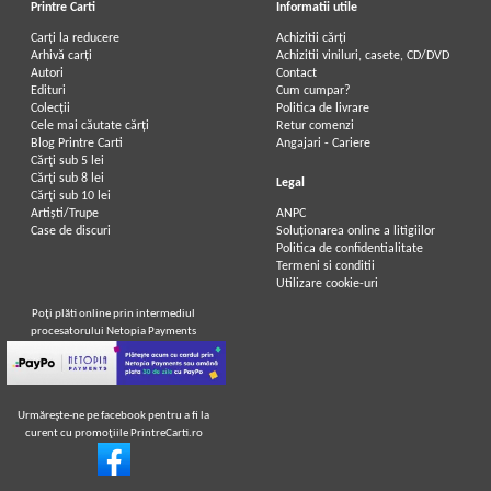
Printre Carti
Informatii utile
Carți la reducere
Achizitii cărți
Arhivă carți
Achizitii viniluri, casete, CD/DVD
Autori
Contact
Edituri
Cum cumpar?
Colecții
Politica de livrare
Cele mai căutate cărți
Retur comenzi
Blog Printre Carti
Angajari - Cariere
Cărţi sub 5 lei
Cărţi sub 8 lei
Legal
Cărţi sub 10 lei
Artiști/Trupe
ANPC
Case de discuri
Soluționarea online a litigiilor
Politica de confidentialitate
Termeni si conditii
Utilizare cookie-uri
Poţi plăti online prin intermediul
procesatorului Netopia Payments
Urmăreşte-ne pe facebook pentru a fi la
curent cu promoţiile PrintreCarti.ro