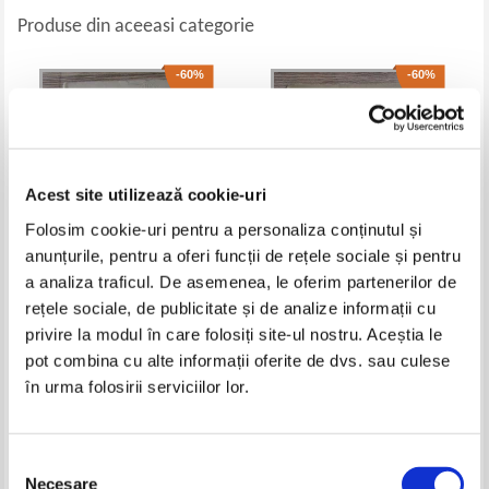
Produse din aceeasi categorie
-60%
-60%
Acest site utilizează cookie-uri
Folosim cookie-uri pentru a personaliza conținutul și
anunțurile, pentru a oferi funcții de rețele sociale și pentru
a analiza traficul. De asemenea, le oferim partenerilor de
rețele sociale, de publicitate și de analize informații cu
Jean Rostand - La vie des
Edmond Jaloux - Le vent souffle
libellules (1935)
sur la flamme (1942)
privire la modul în care folosiți site-ul nostru. Aceștia le
Pret:
34,00Lei
13,60
Lei
Pret:
32,00Lei
12,80
Lei
pot combina cu alte informații oferite de dvs. sau culese
Adaugă în coș
Adaugă în coș
în urma folosirii serviciilor lor.
-60%
-60%
Selecția
Necesare
consimțământului