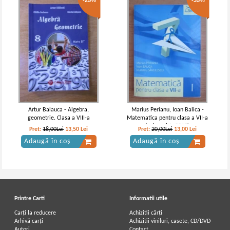
-25%
-35%
Artur Balauca - Algebra,
Marius Perianu, Ioan Balica -
geometrie. Clasa a VIII-a
Matematica pentru clasa a VII-a
(volumul 1, 2015)
Pret:
18,00Lei
13,50
Lei
Pret:
20,00Lei
13,00
Lei
Adaugă în coș
Adaugă în coș
Printre Carti
Informatii utile
Carți la reducere
Achizitii cărți
Arhivă carți
Achizitii viniluri, casete, CD/DVD
Autori
Contact