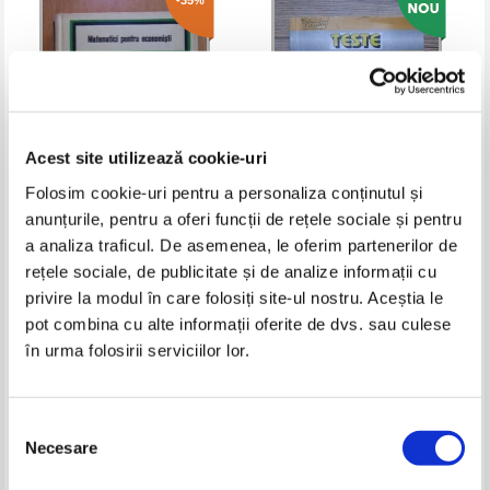
-35%
Acest site utilizează cookie-uri
Folosim cookie-uri pentru a personaliza conținutul și
anunțurile, pentru a oferi funcții de rețele sociale și pentru
I. Craiu - Matematici pentru
Teste de matematica pentru
a analiza traficul. De asemenea, le oferim partenerilor de
economisti (volumul 3)
admiterea in clasa a IX - a de
rețele sociale, de publicitate și de analize informații cu
liceu
Pret:
17,00Lei
11,05
Lei
Pret:
11,00
Lei
privire la modul în care folosiți site-ul nostru. Aceștia le
Adaugă în coș
Adaugă în coș
pot combina cu alte informații oferite de dvs. sau culese
în urma folosirii serviciilor lor.
-35%
Selecția
Necesare
consimțământului