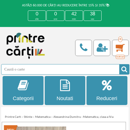
ASTĂZI 60.000 DE CĂRȚI AU REDUCERE ÎNTRE 15% ȘI 35%!📚
0
0
42
38
zile
ore
min
sec
0
0,00
Lei
Categorii
Noutati
Reduceri
Printre Carti
»
Stiinte
»
Matematica
»
Alexandrina Dumitru - Matematica, clasa a IV-a