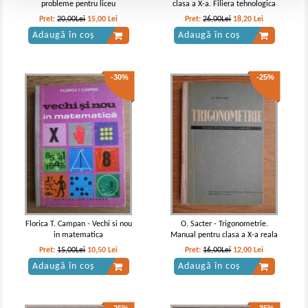
probleme pentru liceu
clasa a X-a. Filiera tehnologica
Pret:
20,00Lei
15,00
Lei
Pret:
26,00Lei
18,20
Lei
Adaugă în coș
Adaugă în coș
-30%
-25%
Florica T. Campan - Vechi si nou
O. Sacter - Trigonometrie.
in matematica
Manual pentru clasa a X-a reala
Pret:
15,00Lei
10,50
Lei
Pret:
16,00Lei
12,00
Lei
Adaugă în coș
Adaugă în coș