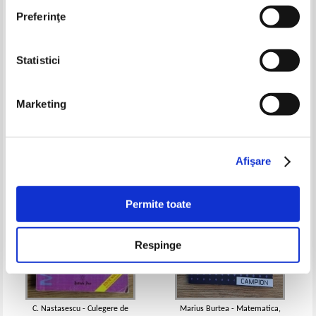
Preferinţe
Statistici
Ion Colojoara - Analiza
Egmont Colerus - De la punct la
matematica
a patra dimensiune. Geometria
pentru toti
Pret:
20,00
Lei
Pret:
17,00Lei
11,05
Lei
Marketing
Adaugă în coș
Adaugă în coș
-25%
-30%
Afişare
Permite toate
Respinge
C. Nastasescu - Culegere de
Marius Burtea - Matematica,