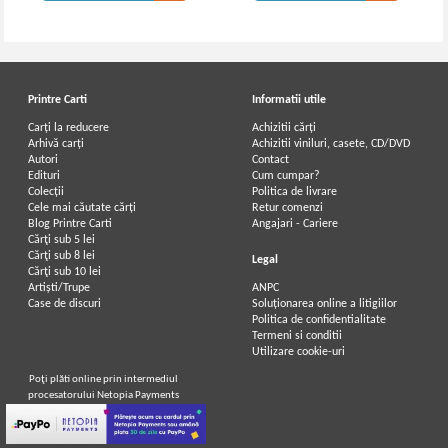
Printre Carti
Informatii utile
Carți la reducere
Achizitii cărți
Arhivă carți
Achizitii viniluri, casete, CD/DVD
Autori
Contact
Edituri
Cum cumpar?
Colecții
Politica de livrare
Cele mai căutate cărți
Retur comenzi
Blog Printre Carti
Angajari - Cariere
Cărţi sub 5 lei
Cărţi sub 8 lei
Legal
Cărţi sub 10 lei
Artiști/Trupe
ANPC
Case de discuri
Soluționarea online a litigiilor
Politica de confidentialitate
Termeni si conditii
Utilizare cookie-uri
Poţi plăti online prin intermediul
procesatorului Netopia Payments