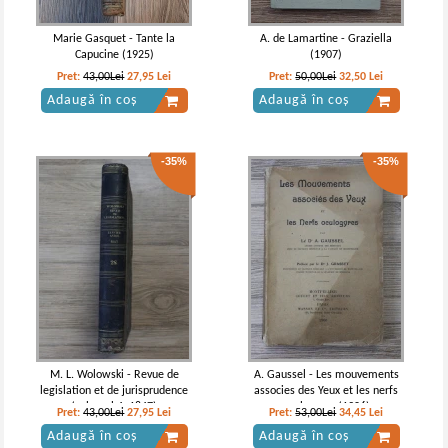
Marie Gasquet - Tante la
A. de Lamartine - Graziella
Capucine (1925)
(1907)
Pret:
43,00Lei
27,95
Lei
Pret:
50,00Lei
32,50
Lei
Adaugă în coș
Adaugă în coș
-35%
-35%
M. L. Wolowski - Revue de
A. Gaussel - Les mouvements
legislation et de jurisprudence
associes des Yeux et les nerfs
(volumul 4, 1847)
oculogyres (1906)
Pret:
43,00Lei
27,95
Lei
Pret:
53,00Lei
34,45
Lei
Adaugă în coș
Adaugă în coș