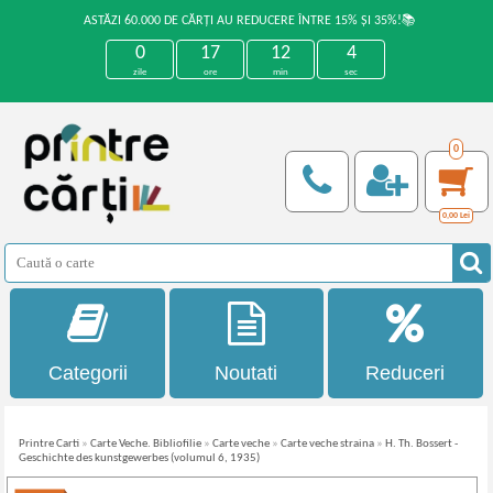
ASTĂZI 60.000 DE CĂRȚI AU REDUCERE ÎNTRE 15% ȘI 35%!📚
0
17
12
4
zile
ore
min
sec
0
0,00
Lei
Categorii
Noutati
Reduceri
Printre Carti
»
Carte Veche. Bibliofilie
»
Carte veche
»
Carte veche straina
»
H. Th. Bossert -
Geschichte des kunstgewerbes (volumul 6, 1935)