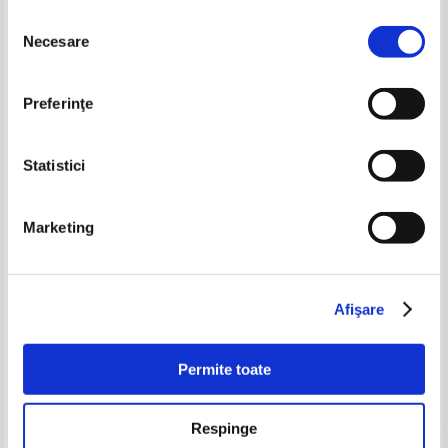
Selecția
Necesare
consimțământului
-35%
Preferinţe
Statistici
Marketing
Charles Gide - D'economie
Noel Guy - Rome (1936)
politique
Pret:
45,00Lei
29,25
Lei
Pret:
25,00
Lei
Afişare
Adaugă în coș
Adaugă în coș
Permite toate
-35%
-35%
Respinge