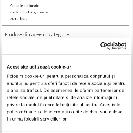
Coperti: cartonate
Carte in limba: germana
Stare: buna
Produse din aceeasi categorie
-20%
-20%
Acest site utilizează cookie-uri
Folosim cookie-uri pentru a personaliza conținutul și
anunțurile, pentru a oferi funcții de rețele sociale și pentru
a analiza traficul. De asemenea, le oferim partenerilor de
rețele sociale, de publicitate și de analize informații cu
privire la modul în care folosiți site-ul nostru. Aceștia le
pot combina cu alte informații oferite de dvs. sau culese
Jacques Benigne Bossuet -
Anatole France - Pages choices
Oraisons funebres (1930)
(1924)
în urma folosirii serviciilor lor.
Pret:
32,00Lei
25,60
Lei
Pret:
32,00Lei
25,60
Lei
Adaugă în coș
Adaugă în coș