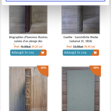
Biographies d'hommes illustres
Goethe - Sammtliche Werke
suivies d'un abrege des
(volumul 25, 1856)
litteratures allemande et
Pret:
45,00Lei
29,25
Lei
Pret:
53,00Lei
34,45
Lei
anglaise depuis la fin du XVIII
Adaugă în coș
Adaugă în coș
siecle
-35%
-35%