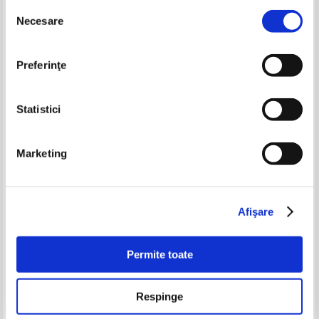
Selecția
-60%
Necesare
consimțământului
Preferinţe
Statistici
Marketing
Henry Boyer - Histoire de la
F. Lejars - Traite de chirurgie
musique (1902)
d'urgence (2 volume, 1936)
Pret:
70,00
Lei
Pret:
170,00Lei
68,00
Lei
Afişare
Adaugă în coș
Adaugă în coș
Permite toate
-50%
-60%
Respinge