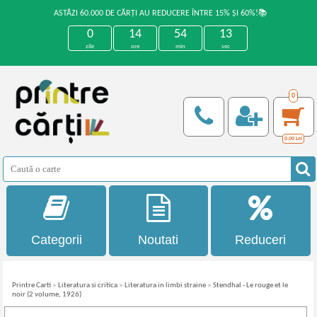
ASTĂZI 60.000 DE CĂRȚI AU REDUCERE ÎNTRE 15% ȘI 60%!📚
0
14
54
13
zile
ore
min
sec
0
0,00
Lei
Categorii
Noutati
Reduceri
Printre Carti
»
Literatura si critica
»
Literatura in limbi straine
»
Stendhal - Le rouge et le
noir (2 volume, 1926)