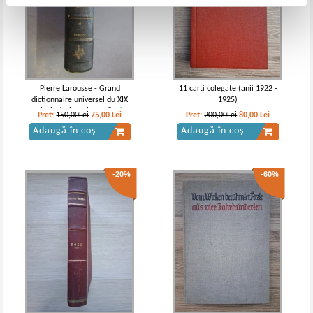
Pierre Larousse - Grand
11 carti colegate (anii 1922 -
dictionnaire universel du XIX
1925)
siecle (volumul 11, 1874)
Pret:
150,00Lei
75,00
Lei
Pret:
200,00Lei
80,00
Lei
Adaugă în coș
Adaugă în coș
-20%
-60%