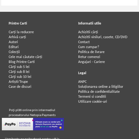
Printre Carti
Informatii utile
Carți la reducere
Achizitii cărți
Arhivă carți
Achizitii viniluri, casete, CD/DVD
Autori
Contact
Edituri
Cum cumpar?
Colecții
Politica de livrare
Cele mai căutate cărți
Retur comenzi
Blog Printre Carti
Angajari - Cariere
Cărţi sub 5 lei
Cărţi sub 8 lei
Legal
Cărţi sub 10 lei
Artiști/Trupe
ANPC
Case de discuri
Soluționarea online a litigiilor
Politica de confidentialitate
Termeni si conditii
Utilizare cookie-uri
Poţi plăti online prin intermediul
procesatorului Netopia Payments