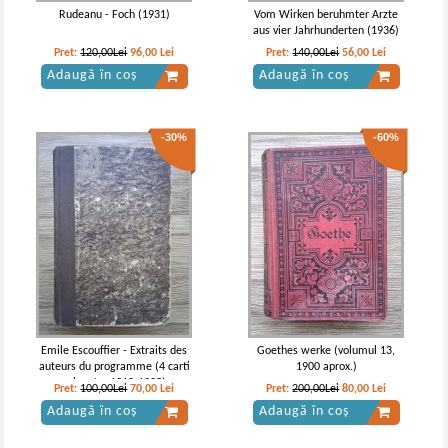
Rudeanu - Foch (1931)
Vom Wirken beruhmter Arzte
aus vier Jahrhunderten (1936)
Pret:
120,00Lei
96,00
Lei
Pret:
140,00Lei
56,00
Lei
Adaugă în coș
Adaugă în coș
-30%
-60%
Emile Escouffier - Extraits des
Goethes werke (volumul 13,
auteurs du programme (4 carti
1900 aprox.)
colegate, 1912-1923)
Pret:
100,00Lei
70,00
Lei
Pret:
200,00Lei
80,00
Lei
Adaugă în coș
Adaugă în coș