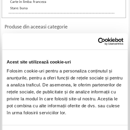
Carte in limba: franceza
Stare: buna
Produse din aceeasi categorie
-60%
-60%
Acest site utilizează cookie-uri
Folosim cookie-uri pentru a personaliza conținutul și
anunțurile, pentru a oferi funcții de rețele sociale și pentru
a analiza traficul. De asemenea, le oferim partenerilor de
rețele sociale, de publicitate și de analize informații cu
privire la modul în care folosiți site-ul nostru. Aceștia le
Repetitions ecrites sur le
Emanuel Wessely - Thieme
pot combina cu alte informații oferite de dvs. sau culese
deuxieme examen de Code
preusser. A new and complete
Napoleon, tome deuxieme
oritical dictionary of the english
în urma folosirii serviciilor lor.
Pret:
160,00Lei
64,00
Lei
Pret:
170,00Lei
68,00
Lei
(1869)
and german languages, part I.
Adaugă în coș
Adaugă în coș
English-german (1859)