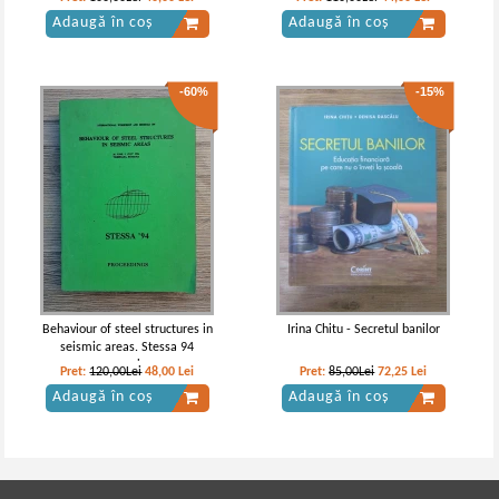
agroalimentaire
Adaugă în coș
Adaugă în coș
-60%
-15%
Behaviour of steel structures in
Irina Chitu - Secretul banilor
seismic areas. Stessa 94
proceesings
Pret:
120,00Lei
48,00
Lei
Pret:
85,00Lei
72,25
Lei
Adaugă în coș
Adaugă în coș