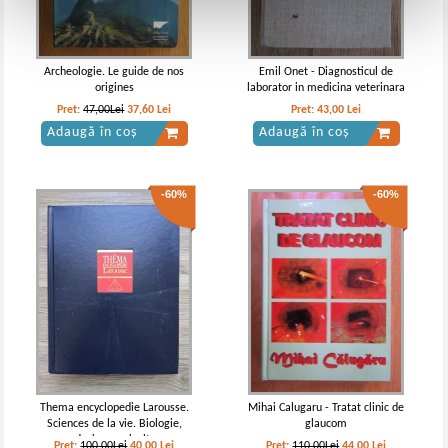
Archeologie. Le guide de nos
Emil Onet - Diagnosticul de
origines
laborator in medicina veterinara
Pret:
47,00Lei
37,60
Lei
Pret:
43,00
Lei
Adaugă în coș
Adaugă în coș
-60%
-60%
Thema encyclopedie Larousse.
Mihai Calugaru - Tratat clinic de
Sciences de la vie. Biologie,
glaucom
medecine, agriculture,
Pret:
100,00Lei
40,00
Lei
Pret:
110,00Lei
44,00
Lei