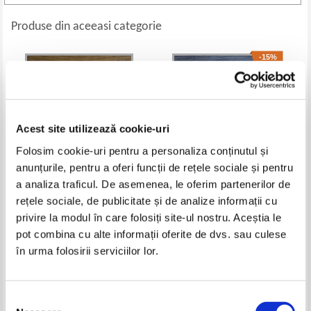
Produse din aceeasi categorie
-15%
Acest site utilizează cookie-uri
Folosim cookie-uri pentru a personaliza conținutul și
anunțurile, pentru a oferi funcții de rețele sociale și pentru
a analiza traficul. De asemenea, le oferim partenerilor de
rețele sociale, de publicitate și de analize informații cu
Yuval Noah Harari - Homo Deus.
Viorel Maier - Solicitari generale
privire la modul în care folosiți site-ul nostru. Aceștia le
A brief history of tomorrow
in arhitectura navala moderna
Pret:
48,00
Lei
Pret:
105,00Lei
89,25
Lei
pot combina cu alte informații oferite de dvs. sau culese
Adaugă în coș
Adaugă în coș
în urma folosirii serviciilor lor.
-60%
-60%
Selecția