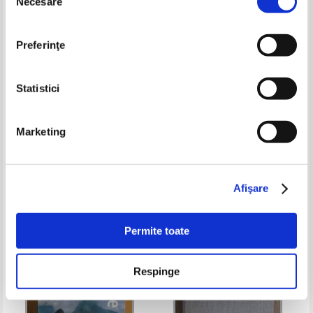
Necesare
consimțământului
Preferinţe
Statistici
Petre Neacsu - Ecologie si
Annals of air and space law.
Marketing
protectia juridica a mediului
Annales de droit aerien et
spatial, volumul 5: 1980
Pret:
100,00Lei
40,00
Lei
Pret:
100,00Lei
40,00
Lei
Adaugă în coș
Adaugă în coș
Afişare
-20%
Permite toate
Respinge