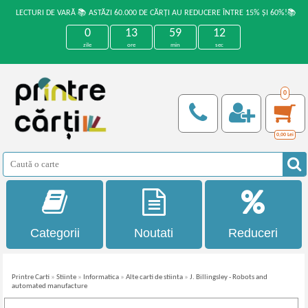
LECTURI DE VARĂ 📚 ASTĂZI 60.000 DE CĂRȚI AU REDUCERE ÎNTRE 15% ȘI 60%!📚
0
13
59
12
zile
ore
min
sec
0
0,00
Lei
Categorii
Noutati
Reduceri
Printre Carti
»
Stiinte
»
Informatica
»
Alte carti de stiinta
»
J. Billingsley - Robots and
automated manufacture