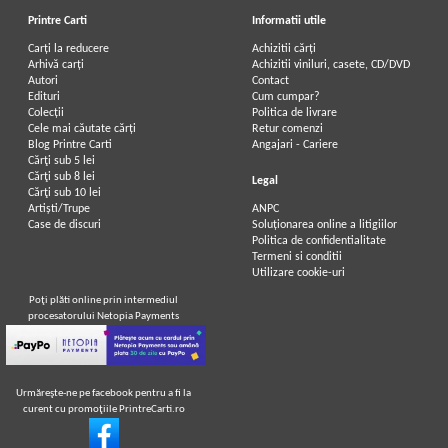
Printre Carti
Informatii utile
Carți la reducere
Achizitii cărți
Arhivă carți
Achizitii viniluri, casete, CD/DVD
Autori
Contact
Edituri
Cum cumpar?
Colecții
Politica de livrare
Cele mai căutate cărți
Retur comenzi
Blog Printre Carti
Angajari - Cariere
Cărţi sub 5 lei
Cărţi sub 8 lei
Legal
Cărţi sub 10 lei
Artiști/Trupe
ANPC
Case de discuri
Soluționarea online a litigiilor
Politica de confidentialitate
Termeni si conditii
Utilizare cookie-uri
Poţi plăti online prin intermediul
procesatorului Netopia Payments
Urmăreşte-ne pe facebook pentru a fi la
curent cu promoţiile PrintreCarti.ro