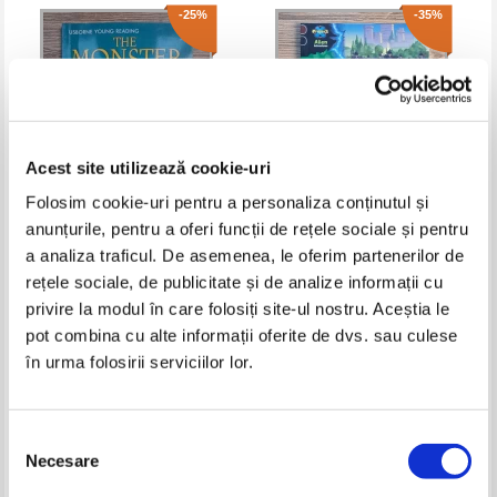
-25%
-35%
Acest site utilizează cookie-uri
Folosim cookie-uri pentru a personaliza conținutul și
anunțurile, pentru a oferi funcții de rețele sociale și pentru
Felicity Everett - The monster
J. A. Henderson - The 9th
a analiza traficul. De asemenea, le oferim partenerilor de
gang
Battalion
rețele sociale, de publicitate și de analize informații cu
Pret:
16,00Lei
12,00
Lei
Pret:
18,00Lei
11,70
Lei
privire la modul în care folosiți site-ul nostru. Aceștia le
Adaugă în coș
Adaugă în coș
pot combina cu alte informații oferite de dvs. sau culese
în urma folosirii serviciilor lor.
-35%
-35%
Selecția
Necesare
consimțământului