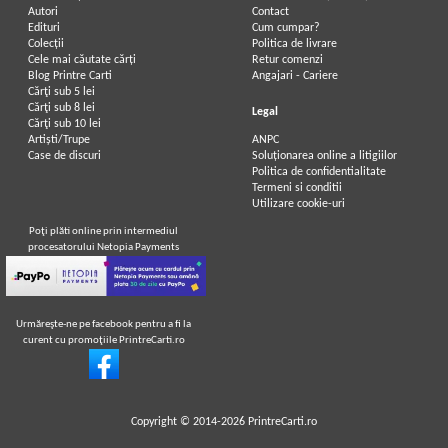
Autori
Contact
Edituri
Cum cumpar?
Colecții
Politica de livrare
Cele mai căutate cărți
Retur comenzi
Blog Printre Carti
Angajari - Cariere
Cărţi sub 5 lei
Cărţi sub 8 lei
Legal
Cărţi sub 10 lei
Artiști/Trupe
ANPC
Case de discuri
Soluționarea online a litigiilor
Politica de confidentialitate
Termeni si conditii
Utilizare cookie-uri
Poţi plăti online prin intermediul
procesatorului Netopia Payments
Urmăreşte-ne pe facebook pentru a fi la
curent cu promoţiile PrintreCarti.ro
Copyright © 2014-2026
PrintreCarti.ro