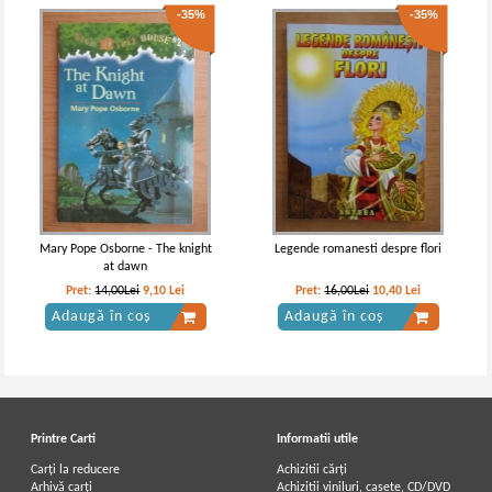
-35%
-35%
Mary Pope Osborne - The knight
Legende romanesti despre flori
at dawn
Pret:
14,00Lei
9,10
Lei
Pret:
16,00Lei
10,40
Lei
Adaugă în coș
Adaugă în coș
Printre Carti
Informatii utile
Carți la reducere
Achizitii cărți
Arhivă carți
Achizitii viniluri, casete, CD/DVD