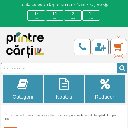
ASTĂZI 60.000 DE CĂRȚI AU REDUCERE ÎNTRE 15% ȘI 35%!📚
0
11
2
15
zile
ore
min
sec
0
0,00
Lei
Categorii
Noutati
Reduceri
Printre Carti
»
Literatura si critica
»
Carti pentru copii
»
Lieutenant X - Langelot et le gratte
ciel