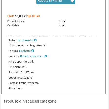
Adaugă în wishlist
Pret:
16,00Lei
10,40
Lei
Disponibilitate:
in stoc
Cantitatea:
1 buc
Autor:
Lieutenant X
Titlu: Langelot et le gratte ciel
Editura:
Hachette
Colectia:
Bibliotheque verte
An de aparitie: 1967
Nr. pagini: 250
Format: 13 x 17 cm
Coperti: cartonate
Carte in limba: franceza
Stare: buna
Produse din aceeasi categorie