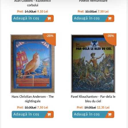
Alan Gibbons - Razboinicii
Povesti nemuritoare
corbului
Pret:
14,00Lei
9,10
Lei
Pret:
10,00Lei
7,50
Lei
Adaugă în coș
Adaugă în coș
-25%
-35%
Hans Christian Andersen - The
Pavel Klouchantsev - Par-dela le
nightingale
bleu du ciel
Pret:
10,00Lei
7,50
Lei
Pret:
19,00Lei
12,35
Lei
Adaugă în coș
Adaugă în coș