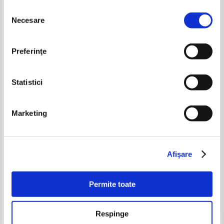
Selecția
Necesare
consimțământului
-20%
-35%
Preferinţe
Statistici
Marketing
Grecia continentala. Ghid
Canada Handbook
turistic
Pret:
50,00Lei
40,00
Lei
Pret:
74,00Lei
48,10
Lei
Afişare
Adaugă în coș
Adaugă în coș
Permite toate
-30%
-35%
Respinge