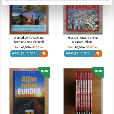
Drumuri de vis. Cele mai
Hrvatska. Unser schones
frumoase rute ale lumii
Kroatten (album)
Pret:
65,00Lei
45,50
Lei
Pret:
80,00Lei
52,00
Lei
Adaugă în coș
Adaugă în coș