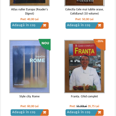
Atlas rutier Europa (Reader's
Colectia Cele mai iubite orase,
Digest)
Cotidianul (10 volume)
Pret:
40,00
Lei
Pret:
50,00
Lei
Adaugă în coș
Adaugă în coș
-35%
Style city. Rome
Franta. Ghid complet
Pret:
60,00
Lei
Pret:
55,00Lei
35,75
Lei
Adaugă în coș
Adaugă în coș