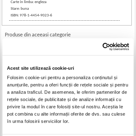
Carte in limba: engleza
Stare: buna
ISBN: 978-1-4454-9023-6
Produse din aceeasi categorie
-35%
Acest site utilizează cookie-uri
Folosim cookie-uri pentru a personaliza conținutul și
anunțurile, pentru a oferi funcții de rețele sociale și pentru
a analiza traficul. De asemenea, le oferim partenerilor de
rețele sociale, de publicitate și de analize informații cu
privire la modul în care folosiți site-ul nostru. Aceștia le
Shop image graphics in Paris.
Suedia. Ghid complet
pot combina cu alte informații oferite de dvs. sau culese
Living, fashion, food, service
în urma folosirii serviciilor lor.
Pret:
74,00Lei
48,10
Lei
Pret:
63,00
Lei
Adaugă în coș
Adaugă în coș