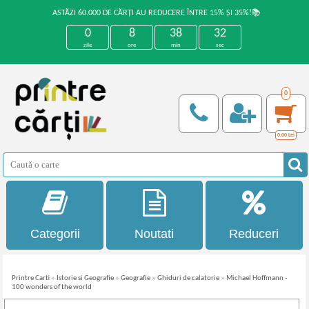
ASTĂZI 60.000 DE CĂRȚI AU REDUCERE ÎNTRE 15% ȘI 35%!📚
0
8
38
32
zile
ore
min
sec
0
0,00
Lei
Categorii
Noutati
Reduceri
Printre Carti
»
Istorie si Geografie
»
Geografie
»
Ghiduri de calatorie
»
Michael Hoffmann -
100 wonders of the world