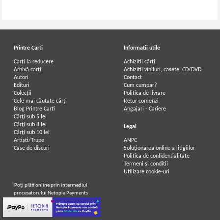
Printre Carti
Informatii utile
Carți la reducere
Achizitii cărți
Arhivă carți
Achizitii viniluri, casete, CD/DVD
Autori
Contact
Edituri
Cum cumpar?
Colecții
Politica de livrare
Cele mai căutate cărți
Retur comenzi
Blog Printre Carti
Angajari - Cariere
Cărţi sub 5 lei
Cărţi sub 8 lei
Legal
Cărţi sub 10 lei
Artiști/Trupe
ANPC
Case de discuri
Soluționarea online a litigiilor
Politica de confidentialitate
Termeni si conditii
Utilizare cookie-uri
Poţi plăti online prin intermediul
procesatorului Netopia Payments