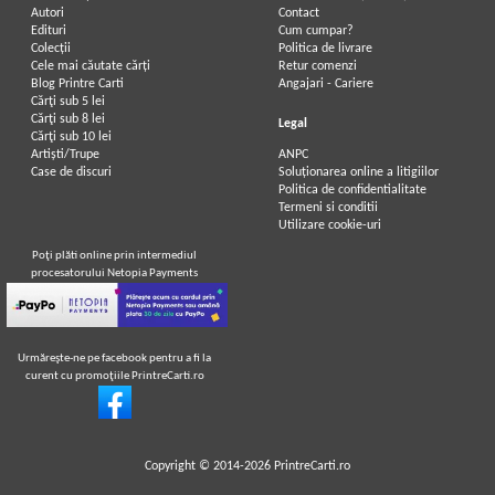
Autori
Contact
Edituri
Cum cumpar?
Colecții
Politica de livrare
Cele mai căutate cărți
Retur comenzi
Blog Printre Carti
Angajari - Cariere
Cărţi sub 5 lei
Cărţi sub 8 lei
Legal
Cărţi sub 10 lei
Artiști/Trupe
ANPC
Case de discuri
Soluționarea online a litigiilor
Politica de confidentialitate
Termeni si conditii
Utilizare cookie-uri
Poţi plăti online prin intermediul
procesatorului Netopia Payments
Urmăreşte-ne pe facebook pentru a fi la
curent cu promoţiile PrintreCarti.ro
Copyright © 2014-2026
PrintreCarti.ro