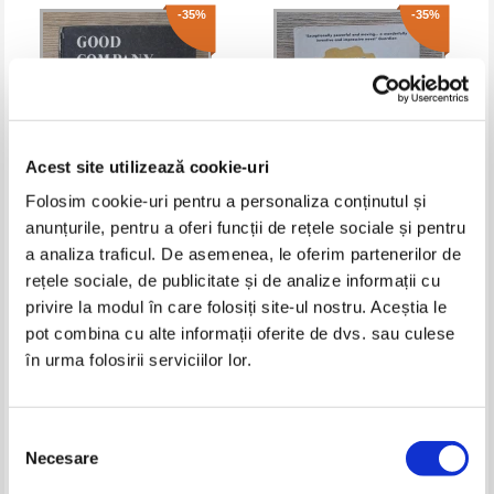
-35%
-35%
Acest site utilizează cookie-uri
Folosim cookie-uri pentru a personaliza conținutul și
anunțurile, pentru a oferi funcții de rețele sociale și pentru
A. Elliott - Cannon - Good
Sasa Stanisic - How the soldier
a analiza traficul. De asemenea, le oferim partenerilor de
company (book four)
repairs the gramophone
rețele sociale, de publicitate și de analize informații cu
Pret:
21,00Lei
13,65
Lei
Pret:
26,00Lei
16,90
Lei
privire la modul în care folosiți site-ul nostru. Aceștia le
Adaugă în coș
Adaugă în coș
pot combina cu alte informații oferite de dvs. sau culese
în urma folosirii serviciilor lor.
-35%
-35%
Selecția
Necesare
consimțământului