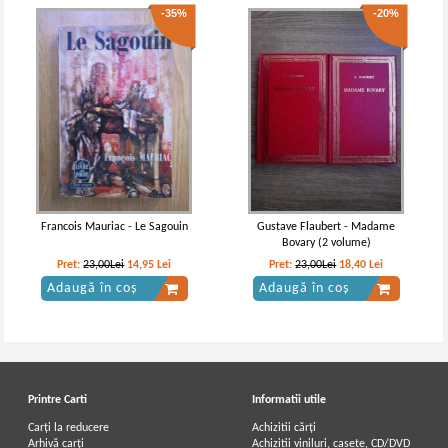
-35%
-20%
Francois Mauriac - Le Sagouin
Gustave Flaubert - Madame
Bovary (2 volume)
Pret:
23,00Lei
14,95
Lei
Pret:
23,00Lei
18,40
Lei
Adaugă în coș
Adaugă în coș
Printre Carti
Informatii utile
Carți la reducere
Achizitii cărți
Arhivă carți
Achizitii viniluri, casete, CD/DVD