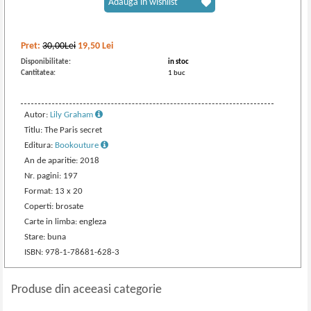
Adaugă în wishlist
Pret:
30,00Lei
19,50
Lei
Disponibilitate:
in stoc
Cantitatea:
1 buc
Autor:
Lily Graham
Titlu: The Paris secret
Editura:
Bookouture
An de aparitie: 2018
Nr. pagini: 197
Format: 13 x 20
Coperti: brosate
Carte in limba: engleza
Stare: buna
ISBN: 978-1-78681-628-3
Produse din aceeasi categorie