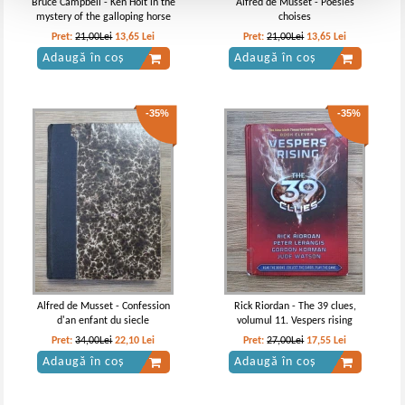
Bruce Campbell - Ken Holt in the
Alfred de Musset - Poesies
mystery of the galloping horse
choises
Pret:
21,00Lei
13,65
Lei
Pret:
21,00Lei
13,65
Lei
Adaugă în coș
Adaugă în coș
-35%
-35%
Alfred de Musset - Confession
Rick Riordan - The 39 clues,
d'an enfant du siecle
volumul 11. Vespers rising
Pret:
34,00Lei
22,10
Lei
Pret:
27,00Lei
17,55
Lei
Adaugă în coș
Adaugă în coș