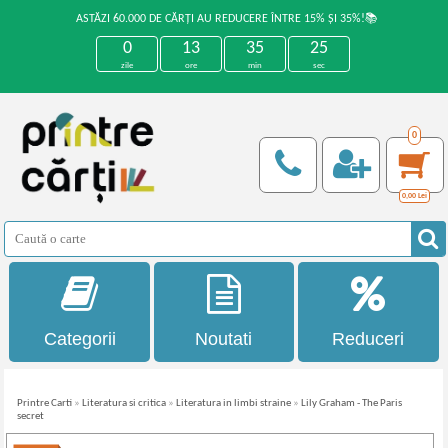
ASTĂZI 60.000 DE CĂRȚI AU REDUCERE ÎNTRE 15% ȘI 35%!📚
0
13
35
25
zile
ore
min
sec
0
0,00
Lei
Categorii
Noutati
Reduceri
Printre Carti
»
Literatura si critica
»
Literatura in limbi straine
»
Lily Graham - The Paris
secret