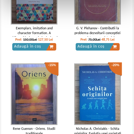
Exemplars, imitation and
G. V. Plehanov - Contributii la
character formation. A
problema dezvoltarii conceptiei
philosophical, psychological and
moniste asupra istoriei
Pret:
150,00Lei
127,50
Lei
Pret:
75,00Lei
48,75
Lei
christian inquiry (edited by Eric
Adaugă în coș
Adaugă în coș
Yang)
-15%
-20%
Rene Guenon - Oriens. Studii
Nicholas A. Christakis - Schita
traditionale
originilor. Evolutia unei societati