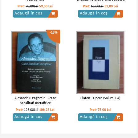
bune
Pret:
70,00Lei
59,50
Lei
Pret:
65,00Lei
52,00
Lei
Adaugă în coș
Adaugă în coș
-15%
Alexandru Dragomir - Crase
Platon - Opere (volumul 4)
banalitati metafizice
Pret:
125,00Lei
106,25
Lei
Pret:
75,00
Lei
Adaugă în coș
Adaugă în coș