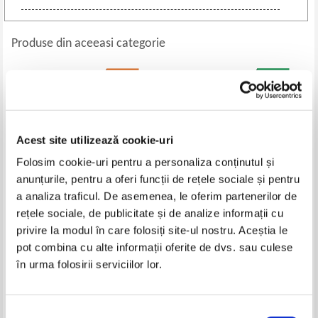
Produse din aceeasi categorie
-15%
Acest site utilizează cookie-uri
Folosim cookie-uri pentru a personaliza conținutul și
anunțurile, pentru a oferi funcții de rețele sociale și pentru
a analiza traficul. De asemenea, le oferim partenerilor de
rețele sociale, de publicitate și de analize informații cu
Jean - Jacques Wunenburger -
Istoria filosofiei moderne,
privire la modul în care folosiți site-ul nostru. Aceștia le
Utopia sau criza imaginarului
volumul 1. Dela Renastere pana
pot combina cu alte informații oferite de dvs. sau culese
la Kant (1937)
Pret:
100,00Lei
85,00
Lei
Pret:
65,00
Lei
în urma folosirii serviciilor lor.
Adaugă în coș
Adaugă în coș
Selecția
-15%
-20%