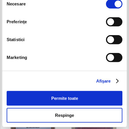
Necesare
consimțământului
Preferinţe
Statistici
Marketing
When men were men.
Enciclopedie de filosofie si
Masculinity, power and identity
stiinte umane
in classical antiquity
Pret:
130,00Lei
110,50
Lei
Pret:
110,00Lei
88,00
Lei
Adaugă în coș
Adaugă în coș
Afişare
-15%
-35%
Permite toate
Respinge