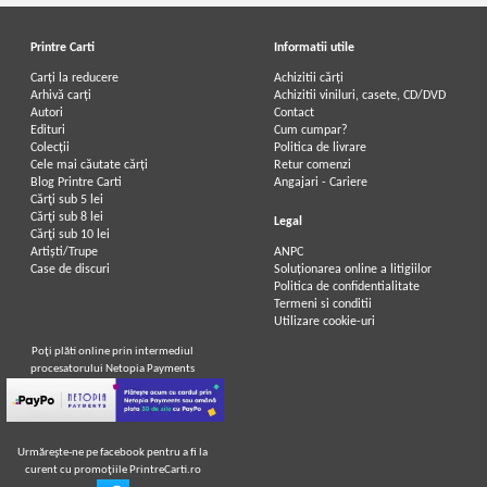
Printre Carti
Informatii utile
Carți la reducere
Achizitii cărți
Arhivă carți
Achizitii viniluri, casete, CD/DVD
Autori
Contact
Edituri
Cum cumpar?
Colecții
Politica de livrare
Cele mai căutate cărți
Retur comenzi
Blog Printre Carti
Angajari - Cariere
Cărţi sub 5 lei
Cărţi sub 8 lei
Legal
Cărţi sub 10 lei
Artiști/Trupe
ANPC
Case de discuri
Soluționarea online a litigiilor
Politica de confidentialitate
Termeni si conditii
Utilizare cookie-uri
Poţi plăti online prin intermediul
procesatorului Netopia Payments
Urmăreşte-ne pe facebook pentru a fi la
curent cu promoţiile PrintreCarti.ro