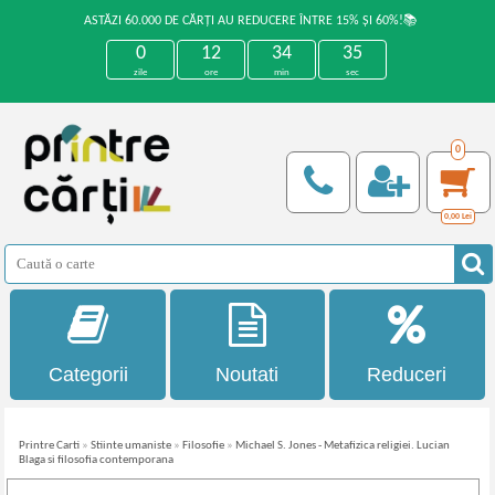
ASTĂZI 60.000 DE CĂRȚI AU REDUCERE ÎNTRE 15% ȘI 60%!📚
0
12
34
34
zile
ore
min
sec
0
0,00
Lei
Categorii
Noutati
Reduceri
Printre Carti
»
Stiinte umaniste
»
Filosofie
»
Michael S. Jones - Metafizica religiei. Lucian
Blaga si filosofia contemporana