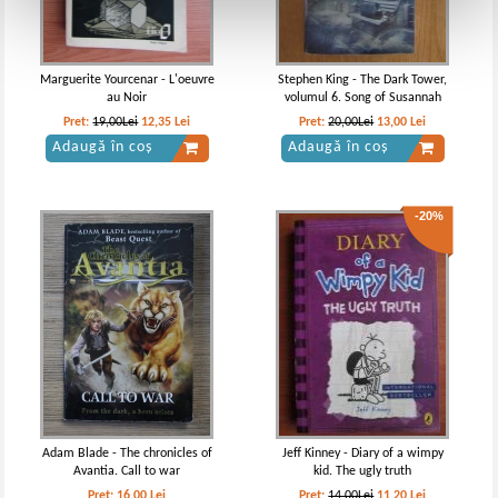
Marguerite Yourcenar - L'oeuvre
Stephen King - The Dark Tower,
au Noir
volumul 6. Song of Susannah
Pret:
19,00Lei
12,35
Lei
Pret:
20,00Lei
13,00
Lei
Adaugă în coș
Adaugă în coș
-20%
Adam Blade - The chronicles of
Jeff Kinney - Diary of a wimpy
Avantia. Call to war
kid. The ugly truth
Pret:
16,00
Lei
Pret:
14,00Lei
11,20
Lei