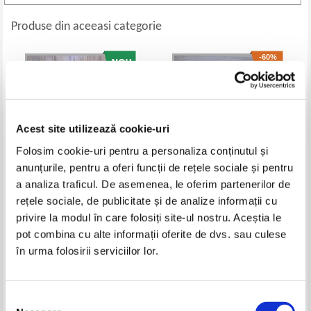
Produse din aceeasi categorie
-60%
Acest site utilizează cookie-uri
Folosim cookie-uri pentru a personaliza conținutul și
anunțurile, pentru a oferi funcții de rețele sociale și pentru
a analiza traficul. De asemenea, le oferim partenerilor de
rețele sociale, de publicitate și de analize informații cu
Aleksandr Solzhenitsyn - The
Lauren Willig - The masque of
privire la modul în care folosiți site-ul nostru. Aceștia le
Gulag Archipelago (volumul 2)
the black tulip
Pret:
12,00
Lei
Pret:
37,00Lei
14,80
Lei
pot combina cu alte informații oferite de dvs. sau culese
Adaugă în coș
Adaugă în coș
în urma folosirii serviciilor lor.
-60%
-60%
Selecția