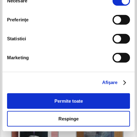
Necesare
consimțământului
Preferinţe
Statistici
Marc Ferro - Comprendre les
Pierre Mendes France -
Marketing
faits du XXe siecle
Dialogues avec l'Asie
d'aujourd'hui
Pret:
32,00Lei
12,80
Lei
Pret:
50,00Lei
20,00
Lei
Adaugă în coș
Adaugă în coș
Afişare
-35%
-35%
Permite toate
Respinge