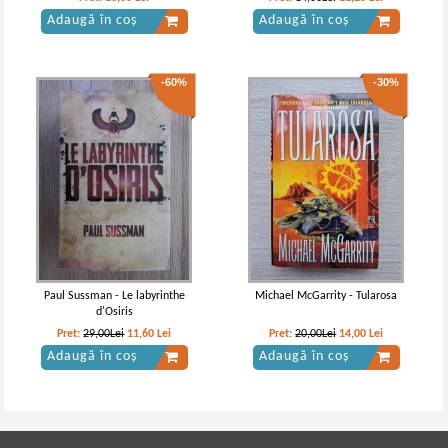
Adaugă în coș
Adaugă în coș
-60%
-30%
Paul Sussman - Le labyrinthe
Michael McGarrity - Tularosa
d'Osiris
Pret:
29,00Lei
11,60
Lei
Pret:
20,00Lei
14,00
Lei
Adaugă în coș
Adaugă în coș