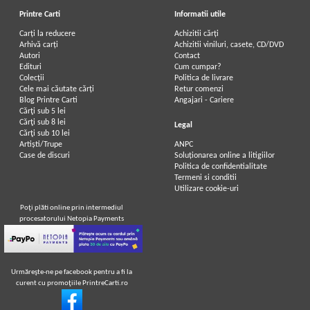
Printre Carti
Informatii utile
Carți la reducere
Achizitii cărți
Arhivă carți
Achizitii viniluri, casete, CD/DVD
Autori
Contact
Edituri
Cum cumpar?
Colecții
Politica de livrare
Cele mai căutate cărți
Retur comenzi
Blog Printre Carti
Angajari - Cariere
Cărţi sub 5 lei
Cărţi sub 8 lei
Legal
Cărţi sub 10 lei
Artiști/Trupe
ANPC
Case de discuri
Soluționarea online a litigiilor
Politica de confidentialitate
Termeni si conditii
Utilizare cookie-uri
Poţi plăti online prin intermediul
procesatorului Netopia Payments
Urmăreşte-ne pe facebook pentru a fi la
curent cu promoţiile PrintreCarti.ro