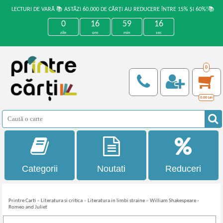
LECTURI DE VARĂ 📚 ASTĂZI 60.000 DE CĂRȚI AU REDUCERE ÎNTRE 15% ȘI 60%!📚
0
16
59
16
zile
ore
min
sec
0
0,00
Lei
Categorii
Noutati
Reduceri
Printre Carti
»
Literatura si critica
»
Literatura in limbi straine
»
William Shakespeare -
Romeo and Juliet