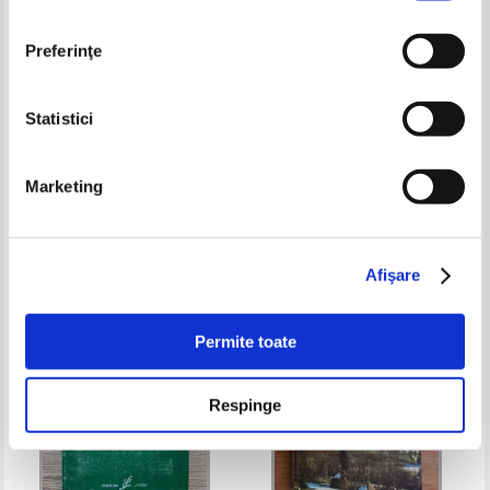
Preferinţe
Statistici
Megan Stine - Where is the
Guide culturel du Luxembourg (2
White House?
volume)
Marketing
Pret:
15,00
Lei
Pret:
43,00Lei
17,20
Lei
Adaugă în coș
Adaugă în coș
Afişare
-60%
-30%
Permite toate
Respinge