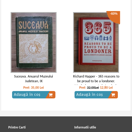
-60%
Suceava. Anuarul Muzeului
Richard Happer - 365 reasons to
Judetean, IX
be proud to be a londoner.
Magical moments in London's
Pret:
35,00
Lei
Pret:
32,00Lei
12,80
Lei
history
Adaugă în coș
Adaugă în coș
Printre Carti
Informatii utile