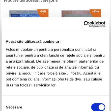
Produse din aceeasi categorie
-60%
-60%
Acest site utilizează cookie-uri
Folosim cookie-uri pentru a personaliza conținutul și
anunțurile, pentru a oferi funcții de rețele sociale și pentru
a analiza traficul. De asemenea, le oferim partenerilor de
Carlos Serejo - Granja do
Stefan Bals, Corina Nicolescu -
rețele sociale, de publicitate și de analize informații cu
Marques. Berco da aeronautica
Manastirea Moldovita
militar portuguesa
privire la modul în care folosiți site-ul nostru. Aceștia le
Pret:
37,00Lei
14,80
Lei
Pret:
48,00Lei
19,20
Lei
pot combina cu alte informații oferite de dvs. sau culese
Adaugă în coș
Adaugă în coș
în urma folosirii serviciilor lor.
-60%
Selecția
Necesare
consimțământului