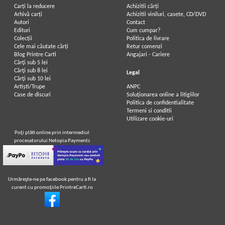
Carți la reducere
Achizitii cărți
Arhivă carți
Achizitii viniluri, casete, CD/DVD
Autori
Contact
Edituri
Cum cumpar?
Colecții
Politica de livrare
Cele mai căutate cărți
Retur comenzi
Blog Printre Carti
Angajari - Cariere
Cărţi sub 5 lei
Cărţi sub 8 lei
Legal
Cărţi sub 10 lei
Artiști/Trupe
ANPC
Case de discuri
Soluționarea online a litigiilor
Politica de confidentialitate
Termeni si conditii
Utilizare cookie-uri
Poţi plăti online prin intermediul
procesatorului Netopia Payments
Urmăreşte-ne pe facebook pentru a fi la
curent cu promoţiile PrintreCarti.ro