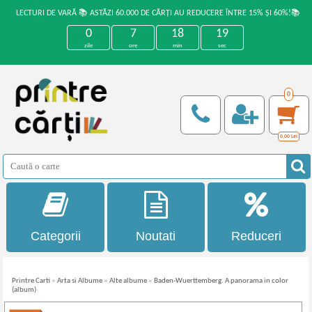
LECTURI DE VARĂ 📚 ASTĂZI 60.000 DE CĂRȚI AU REDUCERE ÎNTRE 15% ȘI 60%!📚
0
7
18
18
zile
ore
min
sec
0
0,00
Lei
Categorii
Noutati
Reduceri
Printre Carti
»
Arta si Albume
»
Alte albume
»
Baden-Wuerttemberg. A panorama in color
(album)