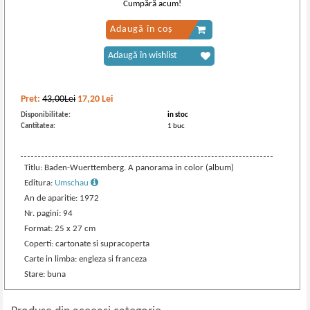
Cumpără acum!
Adaugă în coș
Adaugă în wishlist
Pret:
43,00Lei
17,20
Lei
Disponibilitate:
in stoc
Cantitatea:
1 buc
Titlu: Baden-Wuerttemberg. A panorama in color (album)
Editura:
Umschau
An de aparitie: 1972
Nr. pagini: 94
Format: 25 x 27 cm
Coperti: cartonate si supracoperta
Carte in limba: engleza si franceza
Stare: buna