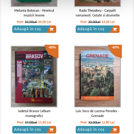
Melania Botocan - Hronicul
Radu Theodoru - Carpatii
muzicii iesene
romanesti. Cetate si drumetie
Pret:
50,00Lei
20,00
Lei
Pret:
20,00Lei
14,00
Lei
Adaugă în coș
Adaugă în coș
-60%
-60%
Judetul Brasov (album
Luis Seco de Lucena Peredes -
monografic)
Grenade
Pret:
34,00Lei
13,60
Lei
Pret:
32,00Lei
12,80
Lei
Adaugă în coș
Adaugă în coș