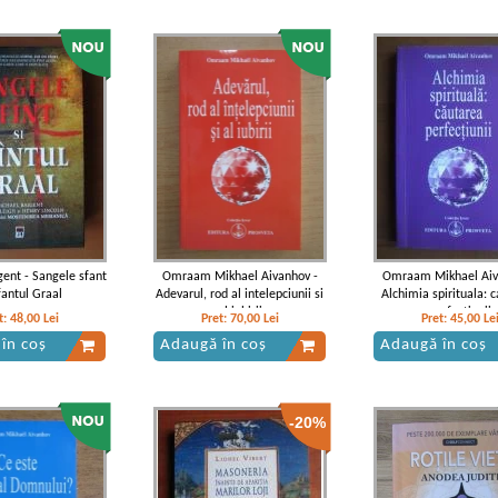
gent - Sangele sfant
Omraam Mikhael Aivanhov -
Omraam Mikhael Aiv
fantul Graal
Adevarul, rod al intelepciunii si
Alchimia spirituala: 
al iubirii
perfectiunii
t:
48,00
Lei
Pret:
70,00
Lei
Pret:
45,00
Le
în coș
Adaugă în coș
Adaugă în coș
-20%