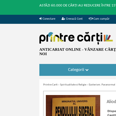
ASTĂZI 60.000 DE CĂRȚI AU REDUCERE ÎNTRE 15
Conectare
Creează Cont
Cum cumpăr
ANTICARIAT ONLINE - VÂNZARE CĂRŢI
NOI
Categorii
Printre Carti
»
Spiritualitate si Religie
»
Ezoterism. Paranormal
Alio