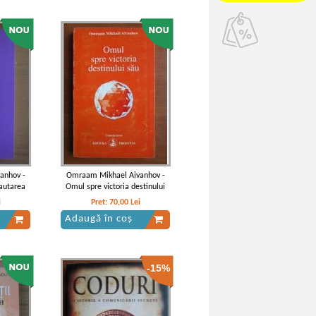
anhov -
Omraam Mikhael Aivanhov -
cautarea
Omul spre victoria destinului
sau
i
Pret:
70,00
Lei
Adaugă în coș
-15%