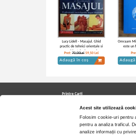
Lucy Lidell - Masajul. Ghid
Omraam Mik
practic de tehnici orientale si
este un 
occidentale de masaj
Pret:
70,00Lei
59,50
Lei
Pre
Adaugă în coș
Adaugă 
Printre Carti
Carți la reducere
Acest site utilizează cook
Arhivă carți
Autori
Folosim cookie-uri pentru a 
Edituri
Colecții
pentru a analiza traficul. 
Cele mai căutate cărți
analize informații cu privir
Blog Printre Carti