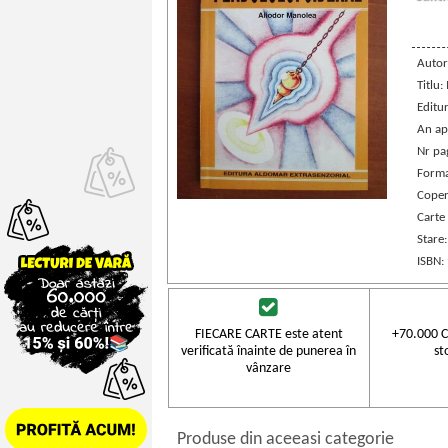
Autor
Titlu:
Editu
An ap
Nr pa
Forma
Coper
Carte
Stare
ISBN:
FIECARE CARTE este atent
+70.000 C
verificată înainte de punerea în
st
vânzare
Produse din aceeasi categorie