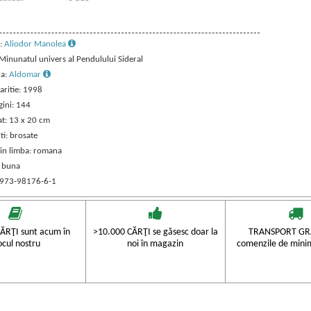
:
Aliodor Manolea
 Minunatul univers al Pendulului Sideral
ra:
Aldomar
aritie: 1998
gini: 144
t: 13 x 20 cm
ti: brosate
 in limba: romana
: buna
 973-98176-6-1
ĂRŢI sunt acum în
>10.000 CĂRŢI se găsesc doar la
TRANSPORT GRA
ocul nostru
noi în magazin
comenzile de mini