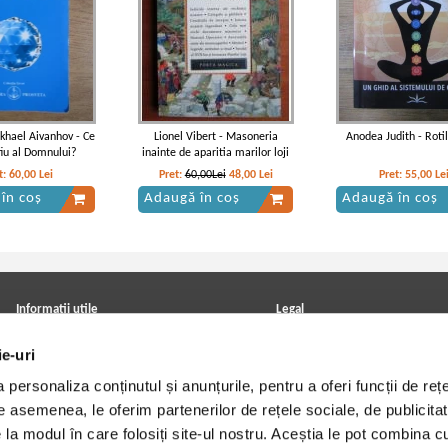
hael Aivanhov - Ce
Lionel Vibert - Masoneria
Anodea Judith - Rotil
fiu al Domnului?
inainte de aparitia marilor loji
t:
60,00
Lei
Pret:
60,00Lei
48,00
Lei
Pret:
55,00
Le
în coș
Adaugă în coș
Adaugă în coș
Informatii utile
Legal
ANPC
Achizitii cărți
ie-uri
Achizitii viniluri, casete, CD/DVD
Soluționarea online a litigiilor
Contact
Politica de confidentialitate
personaliza conținutul și anunțurile, pentru a oferi funcții de rețe
Cum cumpar?
Termeni si conditii
Politica de livrare
Utilizare cookie-uri
De asemenea, le oferim partenerilor de rețele sociale, de publicitat
Retur comenzi
e la modul în care folosiți site-ul nostru. Aceștia le pot combina c
Angajari - Cariere