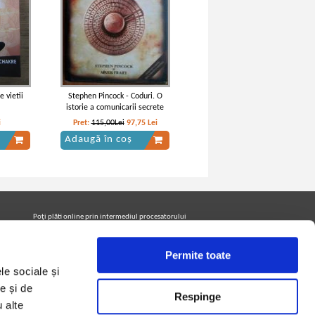
e vietii
Stephen Pincock - Coduri. O
istorie a comunicarii secrete
i
Pret:
115,00Lei
97,75
Lei
Adaugă în coș
Poţi plăti online prin intermediul procesatorului
Netopia Payments
Permite toate
le sociale și
Urmăreşte-ne pe facebook pentru a fi la curent cu
promoţiile PrintreCarti.ro
e și de
Respinge
u alte