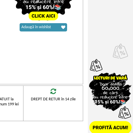
Adaugă în wishlist
TUIT la
DREPT DE RETUR în 14 zile
mum 199 lei