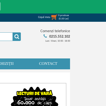
0
produse
Coşul meu
(
0,00
Lei
)
Comenzi telefonice
0215.552.102
Luni - Vineri, 10:00 - 18:00
HIZIȚII
CONTACT