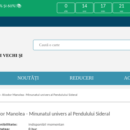
0
14
17
21
% ȘI 60%!📚
zile
ore
min
sec
 VECHI ŞI
NOUTĂȚI
REDUCERI
AC
»
Aliodor Manolea - Minunatul univers al Pendulului Sideral
dor Manolea
-
Minunatul univers al Pendulului Sideral