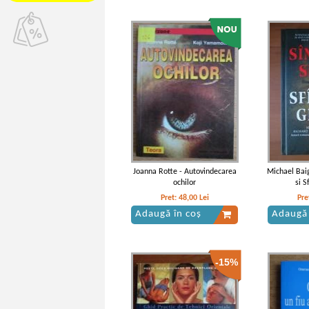
Joanna Rotte - Autovindecarea
Michael Bai
ochilor
si S
Pret:
48,00
Lei
Pre
Adaugă în coș
Adaugă 
-15%