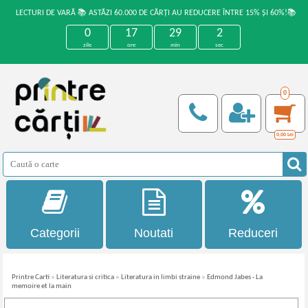
LECTURI DE VARĂ 📚 ASTĂZI 60.000 DE CĂRȚI AU REDUCERE ÎNTRE 15% ȘI 60%!📚
0
17
29
1
zile
ore
min
sec
0
0,00
Lei
Categorii
Noutati
Reduceri
Printre Carti
»
Literatura si critica
»
Literatura in limbi straine
»
Edmond Jabes - La
memoire et la main