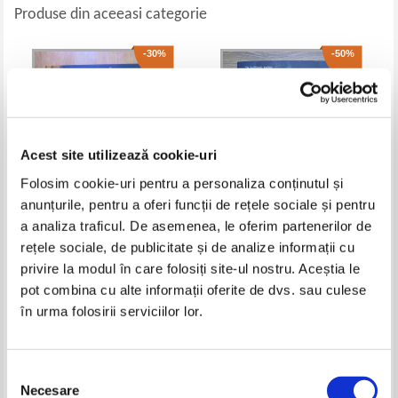
Produse din aceeasi categorie
-30%
-50%
Acest site utilizează cookie-uri
Folosim cookie-uri pentru a personaliza conținutul și
anunțurile, pentru a oferi funcții de rețele sociale și pentru
a analiza traficul. De asemenea, le oferim partenerilor de
Lemony Snicket - A Series of
E. Lockhart - Genuine fraud
rețele sociale, de publicitate și de analize informații cu
Unfortunate Events, volumul 6.
privire la modul în care folosiți site-ul nostru. Aceștia le
The Ersatz Elevator
Pret:
20,00Lei
14,00
Lei
Pret:
35,00Lei
17,50
Lei
pot combina cu alte informații oferite de dvs. sau culese
Adaugă în coș
Adaugă în coș
în urma folosirii serviciilor lor.
-60%
-60%
Selecția
Necesare
consimțământului