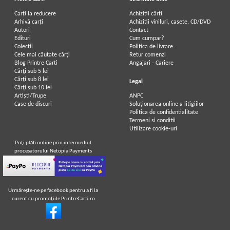
Carți la reducere
Achizitii cărți
Arhivă carți
Achizitii viniluri, casete, CD/DVD
Autori
Contact
Edituri
Cum cumpar?
Colecții
Politica de livrare
Cele mai căutate cărți
Retur comenzi
Blog Printre Carti
Angajari - Cariere
Cărţi sub 5 lei
Cărţi sub 8 lei
Legal
Cărţi sub 10 lei
Artiști/Trupe
ANPC
Case de discuri
Soluționarea online a litigiilor
Politica de confidentialitate
Termeni si conditii
Utilizare cookie-uri
Poţi plăti online prin intermediul
procesatorului Netopia Payments
Urmăreşte-ne pe facebook pentru a fi la
curent cu promoţiile PrintreCarti.ro