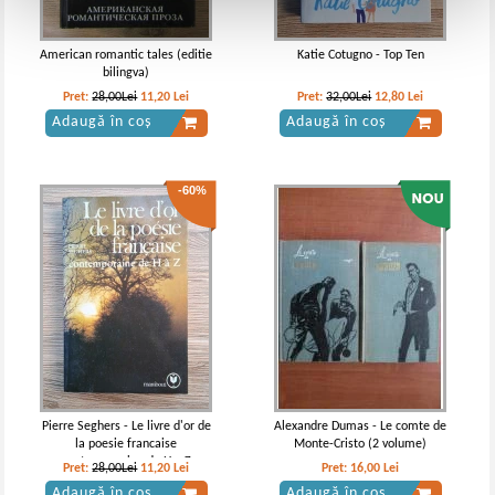
American romantic tales (editie
Katie Cotugno - Top Ten
bilingva)
Pret:
28,00Lei
11,20
Lei
Pret:
32,00Lei
12,80
Lei
Adaugă în coș
Adaugă în coș
-60%
Pierre Seghers - Le livre d'or de
Alexandre Dumas - Le comte de
la poesie francaise
Monte-Cristo (2 volume)
contemporaine de H a Z
Pret:
28,00Lei
11,20
Lei
Pret:
16,00
Lei
Adaugă în coș
Adaugă în coș