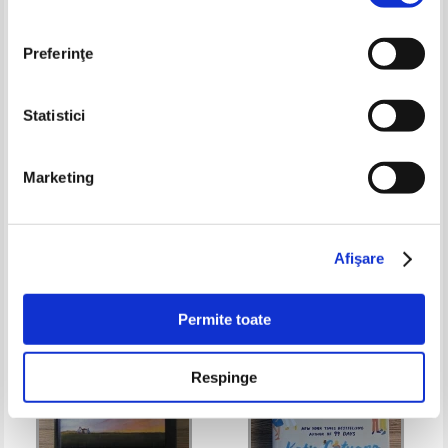
Preferinţe
Statistici
Amir Khan - The doctor will see
Dan Brown - The Da Vinci code
Marketing
you now
Pret:
28,00Lei
11,20
Lei
Pret:
36,00Lei
14,40
Lei
Adaugă în coș
Adaugă în coș
Afişare
-60%
-60%
Permite toate
Respinge