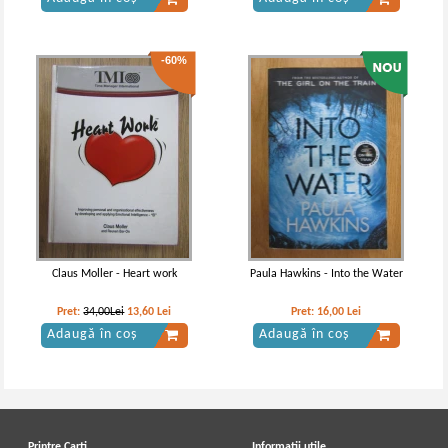
-60%
Claus Moller - Heart work
Paula Hawkins - Into the Water
Pret:
34,00Lei
13,60
Lei
Pret:
16,00
Lei
Adaugă în coș
Adaugă în coș
Printre Carti
Informatii utile