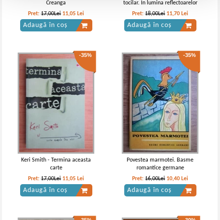
Creanga
tocilar. In lumina reflectoarelor
Pret:
17,00Lei
11,05
Lei
Pret:
18,00Lei
11,70
Lei
Adaugă în coș
Adaugă în coș
-35%
-35%
Keri Smith - Termina aceasta
Povestea marmotei. Basme
carte
romantice germane
Pret:
17,00Lei
11,05
Lei
Pret:
16,00Lei
10,40
Lei
Adaugă în coș
Adaugă în coș