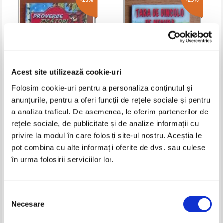
-25%
-25%
Acest site utilizează cookie-uri
Folosim cookie-uri pentru a personaliza conținutul și
anunțurile, pentru a oferi funcții de rețele sociale și pentru
Proverbe zicatori ghicitori
Mihail Sadoveanu - Tara de
a analiza traficul. De asemenea, le oferim partenerilor de
dincolo de negura
rețele sociale, de publicitate și de analize informații cu
Pret:
10,00Lei
7,50
Lei
Pret:
10,00Lei
7,50
Lei
privire la modul în care folosiți site-ul nostru. Aceștia le
Adaugă în coș
Adaugă în coș
pot combina cu alte informații oferite de dvs. sau culese
în urma folosirii serviciilor lor.
Selecția
Necesare
consimțământului