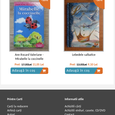
-35%
-30%
Ann Rocard Valeriane -
Lebedele salbatice
Mirabelle la coccinelle
Pret:
17,00Lei
11,05
Lei
Pret:
13,00Lei
9,10
Lei
Adaugă în coș
Adaugă în coș
Printre Carti
Informatii utile
Carți la reducere
Achizitii cărți
Arhivă carți
Achizitii viniluri, casete, CD/DVD
Autori
Contact