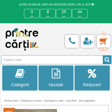
ASTĂZI 60.000 DE CĂRȚI AU REDUCERE ÎNTRE 15% ȘI 35%!📚
0
8
29
44
zile
ore
min
sec
0
0,00
Lei
Categorii
Noutati
Reduceri
Printre Carti
»
Literatura si critica
»
Carti pentru copii
»
Luca Perri - Erori galactice