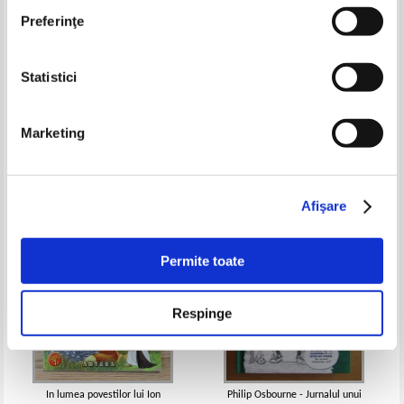
Preferinţe
Statistici
Fratii Grimm - Le chat botte
Milla Sugar - Dama de argint
Pret:
10,00
Lei
Pret:
13,00
Lei
Marketing
Adaugă în coș
Adaugă în coș
-35%
-35%
Afişare
Permite toate
Respinge
In lumea povestilor lui Ion
Philip Osbourne - Jurnalul unui