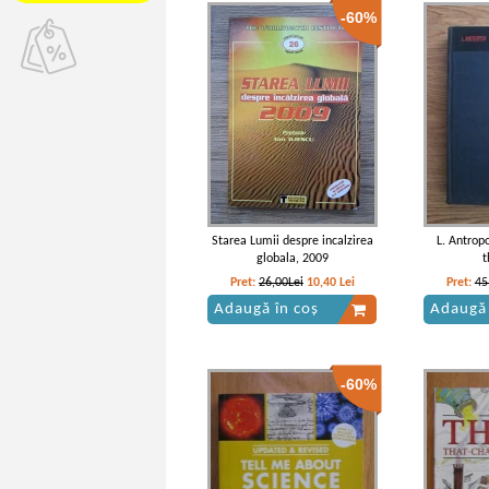
-60%
Starea Lumii despre incalzirea
L. Antrop
globala, 2009
t
Pret:
26,00Lei
10,40
Lei
Pret:
45
Adaugă în coș
Adaugă 
-60%