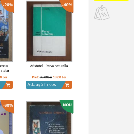
-20%
-40%
dereus
Aristotel - Parva naturalia
 stelar
40
Lei
Pret:
30,00Lei
18,00
Lei
Adaugă în coș
-60%