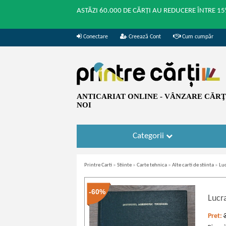
ASTĂZI 60.000 DE CĂRȚI AU REDUCERE ÎNTRE 15
Conectare
Creează Cont
Cum cumpăr
ANTICARIAT ONLINE - VÂNZARE CĂRŢI
NOI
Categorii
Printre Carti
»
Stiinte
»
Carte tehnica
»
Alte carti de stiinta
»
Luc
-60%
Lucra
Pret: