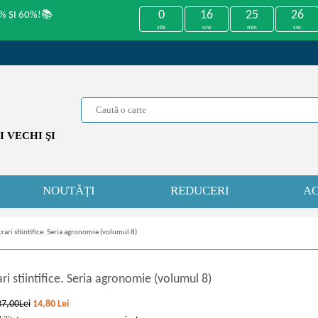
0
16
25
26
% ȘI 60%!📚
zile
ore
min
sec
 VECHI ŞI
NOUTĂȚI
REDUCERI
AC
rari stiintifice. Seria agronomie (volumul 8)
ri stiintifice. Seria agronomie (volumul 8)
37,00Lei
14,80
Lei