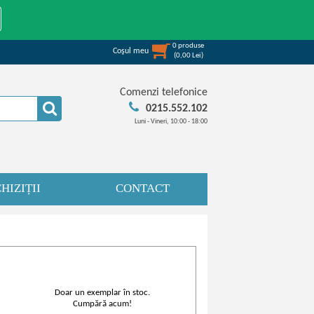
0
produse
Coşul meu
(
0,00
Lei
)
Comenzi telefonice
0215.552.102
Luni - Vineri, 10:00 - 18:00
HIZIȚII
CONTACT
Doar un exemplar în stoc.
Cumpără acum!