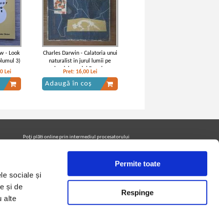
ow - Look
Charles Darwin - Calatoria unui
olumul 3)
naturalist in jurul lumii pe
bordul vasului Beagle
40
Lei
Pret:
16,00
Lei
Adaugă în coș
Poţi plăti online prin intermediul procesatorului
Netopia Payments
Permite toate
le sociale și
Urmăreşte-ne pe facebook pentru a fi la curent cu
promoţiile PrintreCarti.ro
e și de
Respinge
u alte