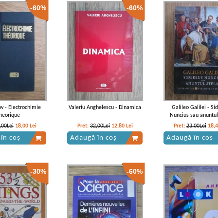
-60%
-60%
ov - Electrochimie
Valeriu Anghelescu - Dinamica
Galileo Galilei - Si
heorique
Nuncius sau anuntul
,00Lei
18,00
Lei
Pret:
32,00Lei
12,80
Lei
Pret:
23,00Lei
18,
în coș
Adaugă în coș
Adaugă în coș
-30%
-60%