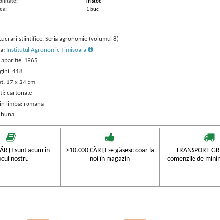
ilitate:
in stoc
ea:
1 buc
 Lucrari stiintifice. Seria agronomie (volumul 8)
ra:
Institutul Agronomic Timisoara
 aparitie: 1965
gini: 418
t: 17 x 24 cm
ti: cartonate
 in limba: romana
: buna
ĂRŢI sunt acum în
>10.000 CĂRŢI se găsesc doar la
TRANSPORT GRA
ocul nostru
noi în magazin
comenzile de mini