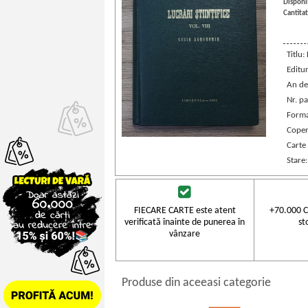
Disponib
Cantitat
Titlu:
Editu
An de
Nr. pa
Forma
Coper
Carte
Stare
FIECARE CARTE este atent
+70.000 C
verificată înainte de punerea în
st
vânzare
Produse din aceeasi categorie