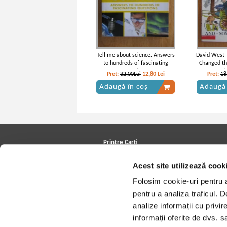
Tell me about science. Answers
David West -
to hundreds of fascinating
Changed t
questions
Th
Pret:
32,00Lei
12,80
Lei
Pret:
18
Adaugă în coș
Adaugă 
Printre Carti
Carți la reducere
Acest site utilizează cook
Arhivă carți
Autori
Folosim cookie-uri pentru a 
Edituri
Colecții
pentru a analiza traficul. 
Cele mai căutate cărți
analize informații cu privir
Blog Printre Carti
Cărţi sub 5 lei
informații oferite de dvs. sa
Cărţi sub 8 lei