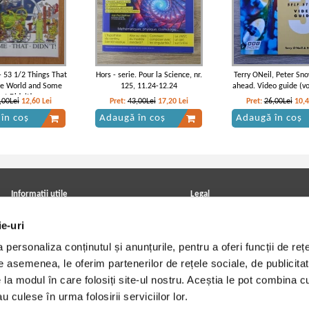
 53 1/2 Things That
Hors - serie. Pour la Science, nr.
Terry ONeil, Peter Sn
he World and Some
125, 11.24-12.24
ahead. Video guide (v
at Didn't!
,00Lei
12,60
Lei
Pret:
43,00Lei
17,20
Lei
Pret:
26,00Lei
10,
în coș
Adaugă în coș
Adaugă în coș
Informatii utile
Legal
ANPC
Achizitii cărți
ie-uri
Achizitii viniluri, casete, CD/DVD
Soluționarea online a litigiilor
Contact
Politica de confidentialitate
personaliza conținutul și anunțurile, pentru a oferi funcții de rețe
Cum cumpar?
Termeni si conditii
Politica de livrare
Utilizare cookie-uri
De asemenea, le oferim partenerilor de rețele sociale, de publicitat
Retur comenzi
e la modul în care folosiți site-ul nostru. Aceștia le pot combina c
Angajari - Cariere
u culese în urma folosirii serviciilor lor.