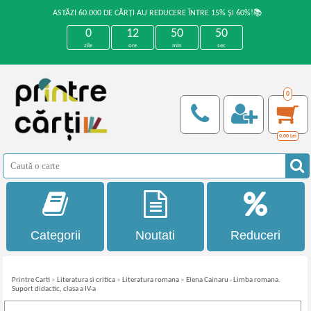
ASTĂZI 60.000 DE CĂRȚI AU REDUCERE ÎNTRE 15% ȘI 60%!📚
0
12
50
50
zile
ore
min
sec
0
0,00
Lei
Categorii
Noutati
Reduceri
Printre Carti
»
Literatura si critica
»
Literatura romana
»
Elena Cainaru - Limba romana.
Suport didactic, clasa a IV-a