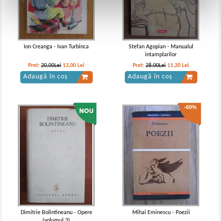
Ion Creanga - Ivan Turbinca
Stefan Agopian - Manualul
intamplarilor
Pret:
20,00Lei
13,00
Lei
Pret:
28,00Lei
11,20
Lei
Adaugă în coș
Adaugă în coș
-60%
Dimitrie Bolintineanu - Opere
Mihai Eminescu - Poezii
(volumul 3)