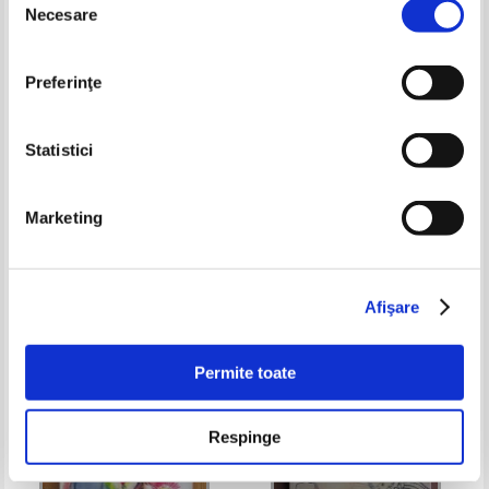
Necesare
consimțământului
Preferinţe
Statistici
Marketing
Dan Sociu - Nevoi speciale
Mircea Eliade - Romanul
adolescentului miop
Pret:
20,00Lei
12,00
Lei
Pret:
20,00Lei
14,00
Lei
Adaugă în coș
Adaugă în coș
Afişare
-35%
-60%
Permite toate
Respinge