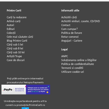
Printre Carti
Informatii utile
Carți la reducere
Achizitii cărți
Arhivă carți
Achizitii viniluri, casete, CD/DVD
Autori
Contact
Edituri
Cum cumpar?
Colecții
Politica de livrare
Cele mai căutate cărți
Retur comenzi
Blog Printre Carti
Angajari - Cariere
Cărţi sub 5 lei
Cărţi sub 8 lei
Legal
Cărţi sub 10 lei
Artiști/Trupe
ANPC
Case de discuri
Soluționarea online a litigiilor
Politica de confidentialitate
Termeni si conditii
Utilizare cookie-uri
Poţi plăti online prin intermediul
procesatorului Netopia Payments
Urmăreşte-ne pe facebook pentru a fi la
curent cu promoţiile PrintreCarti.ro