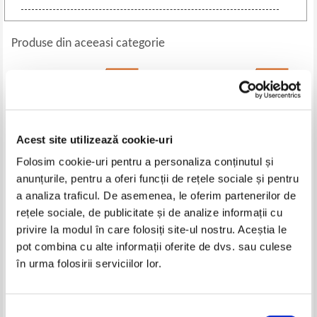
Produse din aceeasi categorie
-60%
-60%
Acest site utilizează cookie-uri
Folosim cookie-uri pentru a personaliza conținutul și
anunțurile, pentru a oferi funcții de rețele sociale și pentru
a analiza traficul. De asemenea, le oferim partenerilor de
rețele sociale, de publicitate și de analize informații cu
Alexandru Ivasiuc - Cunoastere
Cornel Cotutiu - Avem un vis
privire la modul în care folosiți site-ul nostru. Aceștia le
de noapte
neimplinit (volumul 1)
pot combina cu alte informații oferite de dvs. sau culese
Pret:
37,00Lei
14,80
Lei
Pret:
32,00Lei
12,80
Lei
în urma folosirii serviciilor lor.
Adaugă în coș
Adaugă în coș
Selecția
-40%
-30%