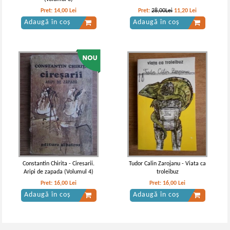
Pret:
14,00
Lei
Pret:
28,00Lei
11,20
Lei
Adaugă în coș
Adaugă în coș
Constantin Chirita - Ciresarii.
Tudor Calin Zarojanu - Viata ca
Aripi de zapada (Volumul 4)
troleibuz
Pret:
16,00
Lei
Pret:
16,00
Lei
Adaugă în coș
Adaugă în coș