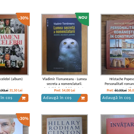
-30%
celebri (album)
Vladimir Tismaneanu - Lumea
Hristache Popesc
secreta a nomenclaturii.
Personalitati romane
Amintiri, dezvaluiri, portrete
constructii
,00Lei
31,50
Lei
Pret:
54,00
Lei
Pret:
60,00Lei
36,
în coș
Adaugă în coș
Adaugă în coș
-30%