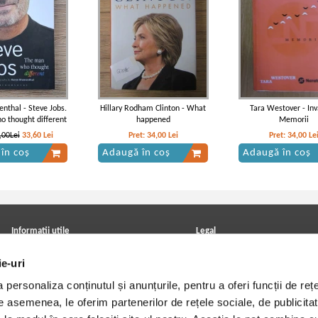
nthal - Steve Jobs.
Hillary Rodham Clinton - What
Tara Westover - Inv
 thought different
happened
Memorii
,00Lei
33,60
Lei
Pret:
34,00
Lei
Pret:
34,00
Le
în coș
Adaugă în coș
Adaugă în coș
Informatii utile
Legal
ANPC
Achizitii cărți
ie-uri
Achizitii viniluri, casete, CD/DVD
Soluționarea online a litigiilor
Contact
Politica de confidentialitate
personaliza conținutul și anunțurile, pentru a oferi funcții de rețe
Cum cumpar?
Termeni si conditii
Politica de livrare
Utilizare cookie-uri
De asemenea, le oferim partenerilor de rețele sociale, de publicitat
Retur comenzi