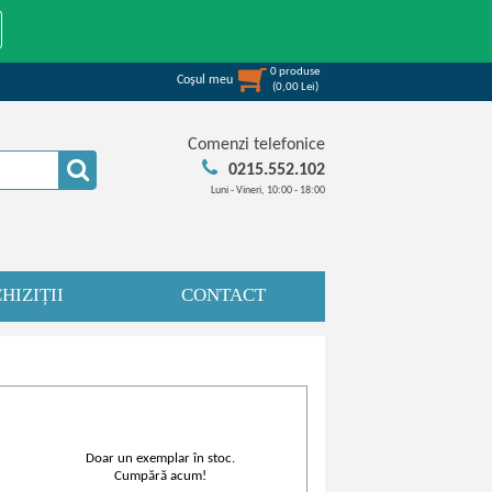
0
produse
Coşul meu
(
0,00
Lei
)
Comenzi telefonice
0215.552.102
Luni - Vineri, 10:00 - 18:00
HIZIȚII
CONTACT
Doar un exemplar în stoc.
Cumpără acum!