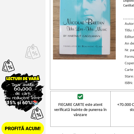
Disponib
Cantitat
Autor
Titlu:
Editu
An de
Nr. pa
Forma
Coper
Carte 
Stare
ISBN:
FIECARE CARTE este atent
+70.000 C
verificată înainte de punerea în
st
vânzare