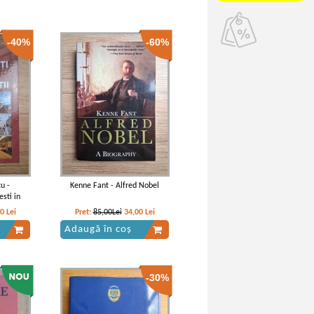
-40%
-60%
u -
Kenne Fant - Alfred Nobel
sti in
00
Lei
Pret:
85,00Lei
34,00
Lei
Adaugă în coș
-30%