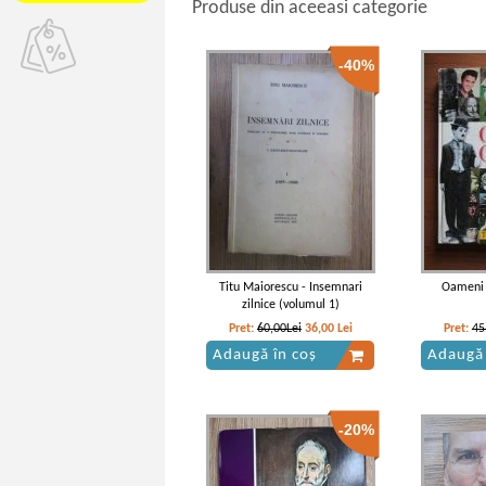
Produse din aceeasi categorie
-40%
Titu Maiorescu - Insemnari
Oameni 
zilnice (volumul 1)
Pret:
60,00Lei
36,00
Lei
Pret:
45
Adaugă în coș
Adaugă 
-20%