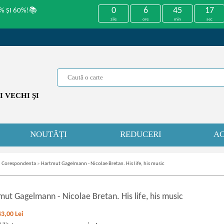
0
6
45
17
% ȘI 60%!📚
zile
ore
min
sec
 VECHI ŞI
NOUTĂȚI
REDUCERI
AC
i. Corespondenta
»
Hartmut Gagelmann - Nicolae Bretan. His life, his music
mut Gagelmann
-
Nicolae Bretan. His life, his music
43,00
Lei