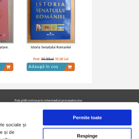
atare.
Istoria Senatului Romaniei
i
Pret:
50,00Lei
35,00
Lei
Adaugă în coș
Poţi plăti online prin intermediul procesatorului
Netopia Payments
Permite toate
le sociale și
Urmăreşte-ne pe facebook pentru a fi la curent cu
promoţiile PrintreCarti.ro
e și de
Respinge