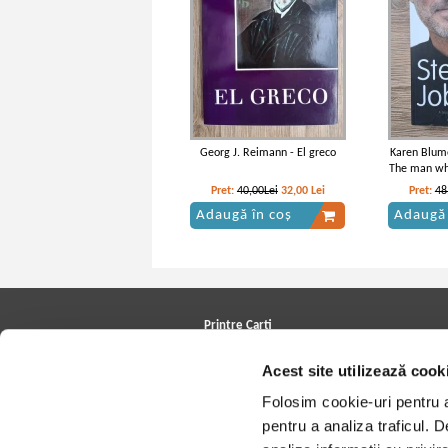
Georg J. Reimann - El greco
Karen Blume
The man who
Pret:
40,00Lei
32,00
Lei
Pret:
48
Adaugă în coș
Adaugă 
Printre Carti
Carți la reducere
Acest site utilizează cook
Arhivă carți
Autori
Folosim cookie-uri pentru a 
Edituri
Colecții
pentru a analiza traficul. 
Cele mai căutate cărți