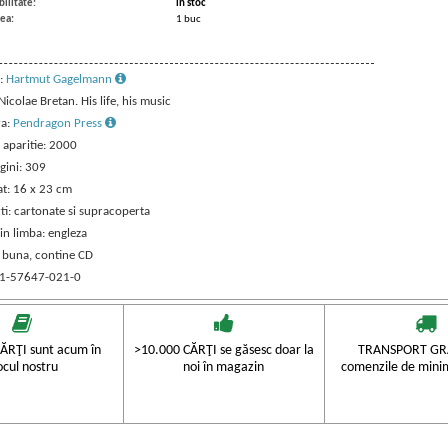
ilitate:
in stoc
ea:
1 buc
:
Hartmut Gagelmann
 Nicolae Bretan. His life, his music
ra:
Pendragon Press
 aparitie: 2000
gini: 309
t: 16 x 23 cm
ti: cartonate si supracoperta
in limba: engleza
: buna, contine CD
 1-57647-021-0
ĂRŢI sunt acum în
>10.000 CĂRŢI se găsesc doar la
TRANSPORT GRA
ocul nostru
noi în magazin
comenzile de mini