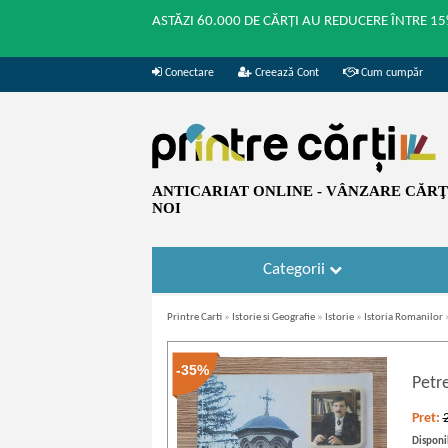
ASTĂZI 60.000 DE CĂRȚI AU REDUCERE ÎNTRE 15
Conectare
Creează Cont
Cum cumpăr
ANTICARIAT ONLINE - VÂNZARE CĂRŢI
NOI
Categorii
Printre Carti
»
Istorie si Geografie
»
Istorie
»
Istoria Romanilor
-35%
Petr
Pret:
Disponib