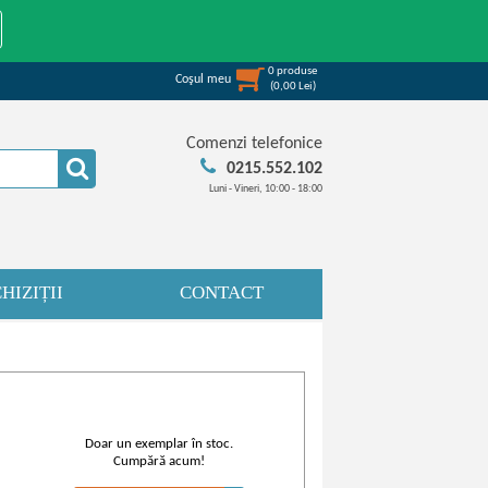
0
produse
Coşul meu
(
0,00
Lei
)
Comenzi telefonice
0215.552.102
Luni - Vineri, 10:00 - 18:00
HIZIȚII
CONTACT
Doar un exemplar în stoc.
Cumpără acum!