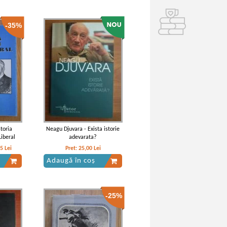
-35%
storia
Neagu Djuvara - Exista istorie
Liberal
adevarata?
05
Lei
Pret:
25,00
Lei
Adaugă în coș
-25%