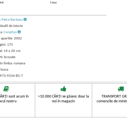
ea:
1 buc
:
Petre Bardasu
 Studii de istorie
ra:
Conphys
 aparitie: 2002
gini: 175
t: 14 x 20 cm
ti: brosate
 in limba: romana
: buna
 973-9334-85-7
ĂRŢI sunt acum în
>10.000 CĂRŢI se găsesc doar la
TRANSPORT GRA
ocul nostru
noi în magazin
comenzile de mini