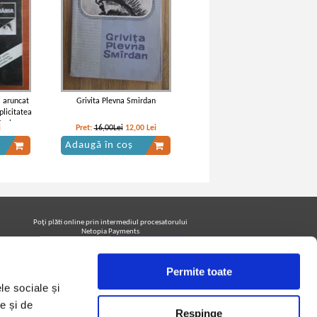
a aruncat
Grivita Plevna Smirdan
licitatea
tari
i
Pret:
16,00Lei
12,00
Lei
Adaugă în coș
Poţi plăti online prin intermediul procesatorului
Netopia Payments
Permite toate
Urmăreşte-ne pe facebook pentru a fi la curent cu
le sociale și
promoţiile PrintreCarti.ro
e și de
Respinge