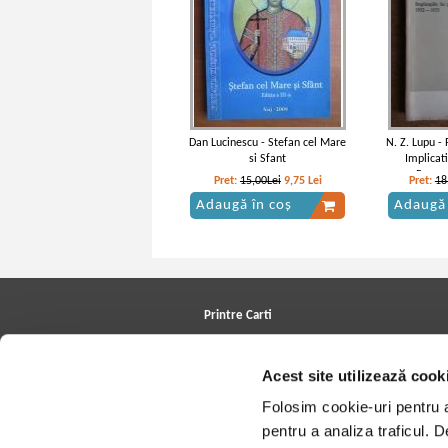
Dan Lucinescu - Stefan cel Mare
N. Z. Lupu -
si Sfant
Implicati
Roman
Pret:
15,00Lei
9,75
Lei
Pret:
18
Adaugă în coș
Adaugă 
Printre Carti
Carți la reducere
Arhivă carți
Acest site utilizează cook
Autori
Edituri
Folosim cookie-uri pentru a 
Colecții
Cele mai căutate cărți
pentru a analiza traficul. 
Blog Printre Carti