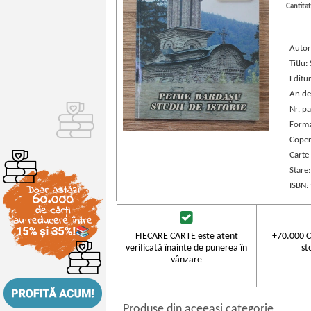
Cantitat
Autor
Titlu:
Editu
An de
Nr. pa
Forma
Coper
Carte
Stare
ISBN:
FIECARE CARTE este atent
+70.000 C
verificată înainte de punerea în
st
vânzare
Produse din aceeasi categorie