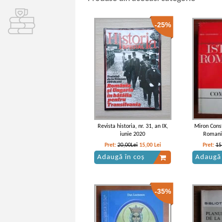
-25%
Revista historia, nr. 31, an IX,
Miron Const
iunie 2020
Romani
Pret:
20,00Lei
15,00
Lei
Pret:
15
Adaugă în coș
Adaugă 
-35%