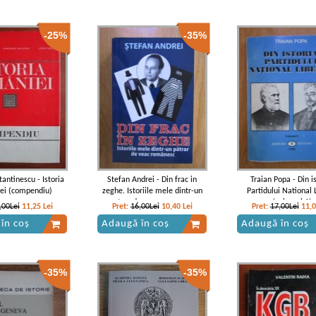
-25%
-35%
antinescu - Istoria
Stefan Andrei - Din frac in
Traian Popa - Din i
ei (compendiu)
zeghe. Istoriile mele dintr-un
Partidului National 
patrar de veac romanesc
(volumul 1)
,00Lei
11,25
Lei
Pret:
16,00Lei
10,40
Lei
Pret:
17,00Lei
11,
în coș
Adaugă în coș
Adaugă în coș
-35%
-35%