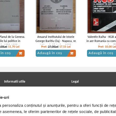
 Planul de la Geneva.
Anuarul Institutului de Istorie
Valentin Raiha - KGB 
ile lui politice in
George Baritiu Cluj - Napoca, nr.
in aer Romania cu comp
ia 1932-1933
LIX, seria historica, 2020
unui grup de mili
,00Lei
11,70
Lei
Pret:
27,00Lei
17,55
Lei
Pret:
10,00
Le
în coș
Adaugă în coș
Adaugă în coș
Informatii utile
Legal
ANPC
Achizitii cărți
Achizitii viniluri, casete, CD/DVD
Soluționarea online a litigiilor
ie-uri
Contact
Politica de confidentialitate
Cum cumpar?
Termeni si conditii
personaliza conținutul și anunțurile, pentru a oferi funcții de rețe
Politica de livrare
Utilizare cookie-uri
Retur comenzi
De asemenea, le oferim partenerilor de rețele sociale, de publicitat
Angajari - Cariere