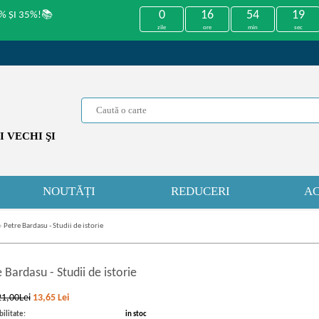
0
16
54
19
% ȘI 35%!📚
zile
ore
min
sec
 VECHI ŞI
NOUTĂȚI
REDUCERI
AC
»
Petre Bardasu - Studii de istorie
e Bardasu
-
Studii de istorie
21,00Lei
13,65
Lei
ilitate:
in stoc