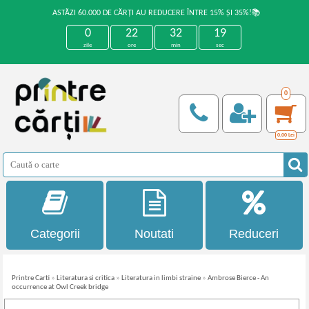
ASTĂZI 60.000 DE CĂRȚI AU REDUCERE ÎNTRE 15% ȘI 35%!📚
0
22
32
18
zile
ore
min
sec
0
0,00
Lei
Categorii
Noutati
Reduceri
Printre Carti
»
Literatura si critica
»
Literatura in limbi straine
»
Ambrose Bierce - An
occurrence at Owl Creek bridge