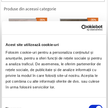
Produse din aceeasi categorie
-35%
-35%
Acest site utilizează cookie-uri
Folosim cookie-uri pentru a personaliza conținutul și
anunțurile, pentru a oferi funcții de rețele sociale și pentru
a analiza traficul. De asemenea, le oferim partenerilor de
rețele sociale, de publicitate și de analize informații cu
Han Suyin - Jusqu'au matin
Julia Quinn - Dancing at
privire la modul în care folosiți site-ul nostru. Aceștia le
(volumul 1)
midnight
Pret:
18,00Lei
11,70
Lei
Pret:
18,00Lei
11,70
Lei
pot combina cu alte informații oferite de dvs. sau culese
Adaugă în coș
Adaugă în coș
în urma folosirii serviciilor lor.
-35%
-35%
Selecția