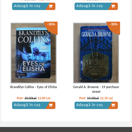
Adaugă în coș
Adaugă în coș
-35%
-35%
Brandilyn Collins - Eyes of Elisha
Gerald A. Browne - 19 purchase
street
Pret:
20,00Lei
13,00
Lei
Pret:
19,00Lei
12,35
Lei
Adaugă în coș
Adaugă în coș