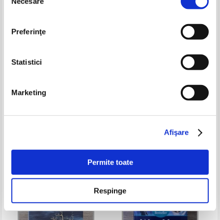
Necesare
consimțământului
Preferinţe
Statistici
Chris Kuzneski - Sword of God
William Sutcliffe - The gifted,
Marketing
the talented and me
Pret:
19,00Lei
12,35
Lei
Pret:
26,00Lei
16,90
Lei
Adaugă în coș
Adaugă în coș
Afişare
-35%
-35%
Permite toate
Respinge