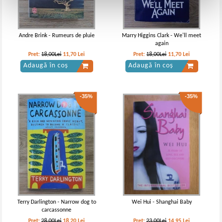
Andre Brink - Rumeurs de pluie
Marry Higgins Clark - We'll meet
again
Pret:
18,00Lei
11,70
Lei
Pret:
18,00Lei
11,70
Lei
Adaugă în coș
Adaugă în coș
-35%
-35%
Terry Darlington - Narrow dog to
Wei Hui - Shanghai Baby
carcassonne
Pret:
28,00Lei
18,20
Lei
Pret:
23,00Lei
14,95
Lei