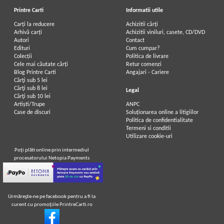
Printre Carti
Informatii utile
Carți la reducere
Achizitii cărți
Arhivă carți
Achizitii viniluri, casete, CD/DVD
Autori
Contact
Edituri
Cum cumpar?
Colecții
Politica de livrare
Cele mai căutate cărți
Retur comenzi
Blog Printre Carti
Angajari - Cariere
Cărţi sub 5 lei
Cărţi sub 8 lei
Legal
Cărţi sub 10 lei
Artiști/Trupe
ANPC
Case de discuri
Soluționarea online a litigiilor
Politica de confidentialitate
Termeni si conditii
Utilizare cookie-uri
Poţi plăti online prin intermediul
procesatorului Netopia Payments
Urmăreşte-ne pe facebook pentru a fi la
curent cu promoţiile PrintreCarti.ro