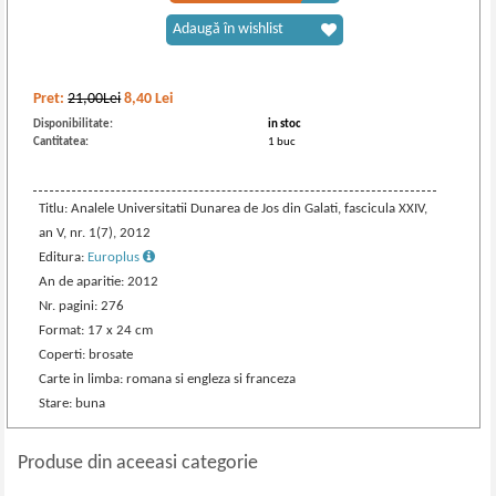
Adaugă în wishlist
Pret:
21,00Lei
8,40
Lei
Disponibilitate:
in stoc
Cantitatea:
1 buc
Titlu: Analele Universitatii Dunarea de Jos din Galati, fascicula XXIV,
an V, nr. 1(7), 2012
Editura:
Europlus
An de aparitie: 2012
Nr. pagini: 276
Format: 17 x 24 cm
Coperti: brosate
Carte in limba: romana si engleza si franceza
Stare: buna
Produse din aceeasi categorie