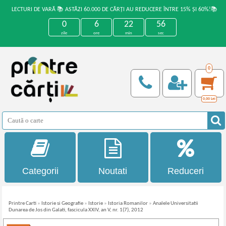
LECTURI DE VARĂ 📚 ASTĂZI 60.000 DE CĂRȚI AU REDUCERE ÎNTRE 15% ȘI 60%!📚
0
6
22
56
zile
ore
min
sec
0
0,00
Lei
Categorii
Noutati
Reduceri
Printre Carti
»
Istorie si Geografie
»
Istorie
»
Istoria Romanilor
»
Analele Universitatii
Dunarea de Jos din Galati, fascicula XXIV, an V, nr. 1(7), 2012