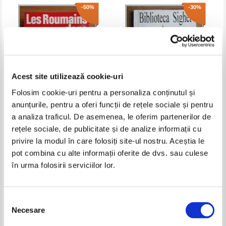
-50%
-30%
Acest site utilizează cookie-uri
Folosim cookie-uri pentru a personaliza conținutul și
anunțurile, pentru a oferi funcții de rețele sociale și pentru
Les roumains dans la resistance
Biblioteca Sighet. O enigma
a analiza traficul. De asemenea, le oferim partenerilor de
francaise
care implineste sapte ani,
rețele sociale, de publicitate și de analize informații cu
Timisoara 1989 - 1996
Pret:
12,00Lei
6,00
Lei
Pret:
12,00Lei
8,40
Lei
privire la modul în care folosiți site-ul nostru. Aceștia le
Adaugă în coș
Adaugă în coș
pot combina cu alte informații oferite de dvs. sau culese
în urma folosirii serviciilor lor.
-40%
-40%
Selecția
Necesare
consimțământului