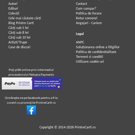
Autori
Contact
Edituri
Cum cumpar?
Colecții
Politica de livrare
Cele mai căutate cărți
Retur comenzi
Blog Printre Carti
Angajari - Cariere
Cărţi sub 5 lei
Cărţi sub 8 lei
Legal
Cărţi sub 10 lei
Artiști/Trupe
ANPC
Case de discuri
Soluționarea online a litigiilor
Politica de confidentialitate
Termeni si conditii
Utilizare cookie-uri
Poţi plăti online prin intermediul
procesatorului Netopia Payments
Urmăreşte-ne pe facebook pentru a fi la
curent cu promoţiile PrintreCarti.ro
Copyright © 2014-2026
PrintreCarti.ro