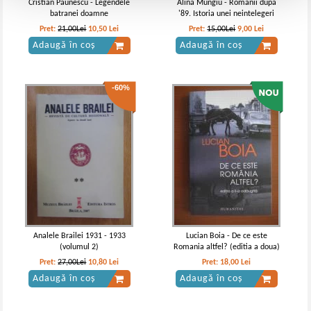
Cristian Paunescu - Legendele
Alina Mungiu - Romanii dupa
batranei doamne
'89. Istoria unei neintelegeri
Pret:
21,00Lei
10,50
Lei
Pret:
15,00Lei
9,00
Lei
Adaugă în coș
Adaugă în coș
-60%
Analele Brailei 1931 - 1933
Lucian Boia - De ce este
(volumul 2)
Romania altfel? (editia a doua)
Pret:
27,00Lei
10,80
Lei
Pret:
18,00
Lei
Adaugă în coș
Adaugă în coș