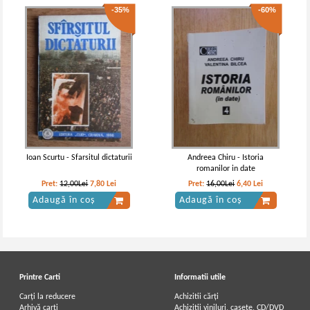
-35%
-60%
Ioan Scurtu - Sfarsitul dictaturii
Andreea Chiru - Istoria
romanilor in date
Pret:
12,00Lei
7,80
Lei
Pret:
16,00Lei
6,40
Lei
Adaugă în coș
Adaugă în coș
Printre Carti
Informatii utile
Carți la reducere
Achizitii cărți
Arhivă carți
Achizitii viniluri, casete, CD/DVD