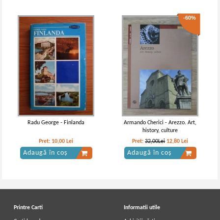
-60%
Radu George - Finlanda
Armando Cherici - Arezzo. Art,
history, culture
Pret:
10,00
Lei
Pret:
32,00Lei
12,80
Lei
Adaugă în coș
Adaugă în coș
Printre Carti
Informatii utile