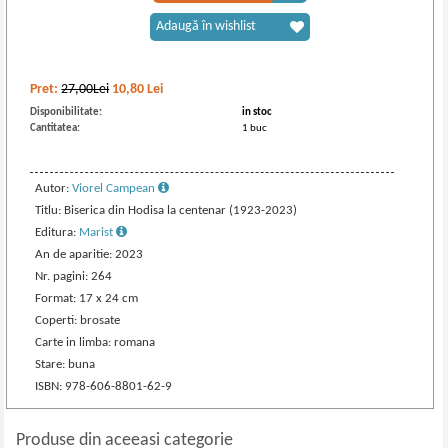
Adaugă în wishlist
Pret:
27,00Lei
10,80
Lei
Disponibilitate:
in stoc
Cantitatea:
1 buc
Autor:
Viorel Campean
Titlu: Biserica din Hodisa la centenar (1923-2023)
Editura:
Marist
An de aparitie: 2023
Nr. pagini: 264
Format: 17 x 24 cm
Coperti: brosate
Carte in limba: romana
Stare: buna
ISBN: 978-606-8801-62-9
Produse din aceeasi categorie