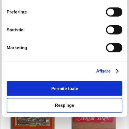
Preferinţe
Statistici
Lucjan Swiecki - Orasul vechi din
Nicolae Penes - Personalitati
Varsovia
hasdeiene
Marketing
Pret:
32,00Lei
12,80
Lei
Pret:
20,00Lei
10,00
Lei
Adaugă în coș
Adaugă în coș
Afişare
-60%
-50%
Permite toate
Respinge