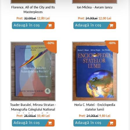
Florence, All of the City and Its
Ion Miclea - Avram Iancu
Masterpieces
Pret:
32,00Lei
12,80
Lei
Pret:
24,00Lei
12,00
Lei
Adaugă în coș
Adaugă în coș
-60%
-60%
Toader Buculei, Mircea Stratan -
Horia C. Matei - Enciclopedia
Monografia Colegiului National
statelor lumii
Nicolae Balcescu Braila
Pret:
26,00Lei
10,40
Lei
Pret:
24,00Lei
9,60
Lei
Adaugă în coș
Adaugă în coș