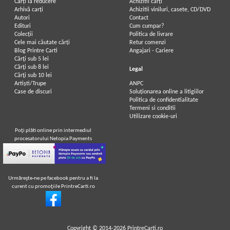
Carți la reducere
Achizitii cărți
Arhivă carți
Achizitii viniluri, casete, CD/DVD
Autori
Contact
Edituri
Cum cumpar?
Colecții
Politica de livrare
Cele mai căutate cărți
Retur comenzi
Blog Printre Carti
Angajari - Cariere
Cărţi sub 5 lei
Cărţi sub 8 lei
Legal
Cărţi sub 10 lei
Artiști/Trupe
ANPC
Case de discuri
Soluționarea online a litigiilor
Politica de confidentialitate
Termeni si conditii
Utilizare cookie-uri
Poţi plăti online prin intermediul
procesatorului Netopia Payments
Urmăreşte-ne pe facebook pentru a fi la
curent cu promoţiile PrintreCarti.ro
Copyright © 2014-2026
PrintreCarti.ro