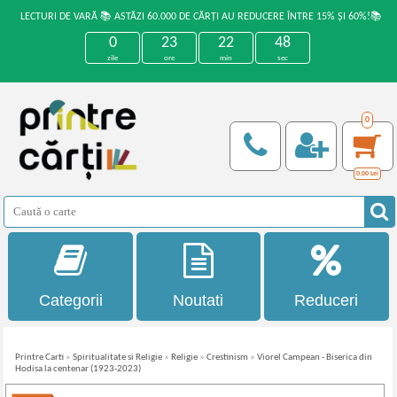
LECTURI DE VARĂ 📚 ASTĂZI 60.000 DE CĂRȚI AU REDUCERE ÎNTRE 15% ȘI 60%!📚
0
23
22
47
zile
ore
min
sec
0
0,00
Lei
Categorii
Noutati
Reduceri
Printre Carti
»
Spiritualitate si Religie
»
Religie
»
Crestinism
»
Viorel Campean - Biserica din
Hodisa la centenar (1923-2023)