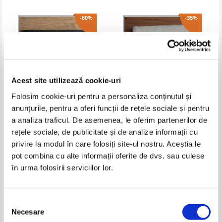
-60%
-35%
Acest site utilizează cookie-uri
Folosim cookie-uri pentru a personaliza conținutul și
anunțurile, pentru a oferi funcții de rețele sociale și pentru
a analiza traficul. De asemenea, le oferim partenerilor de
Iasi / Iassi / Iassy / Iashi / Jassy
Hans - Georg Bandi - Originea
rețele sociale, de publicitate și de analize informații cu
(album)
eschimosilor
privire la modul în care folosiți site-ul nostru. Aceștia le
Pret:
23,00Lei
9,20
Lei
Pret:
15,00Lei
9,75
Lei
Adaugă în coș
Adaugă în coș
pot combina cu alte informații oferite de dvs. sau culese
în urma folosirii serviciilor lor.
-60%
-50%
Selecția
Necesare
consimțământului