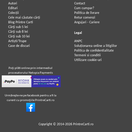
Autori
Contact
Edituri
Cum cumpar?
Colecții
Politica de livrare
Cele mai căutate cărți
Retur comenzi
Blog Printre Carti
Angajari - Cariere
Cărţi sub 5 lei
Cărţi sub 8 lei
Legal
Cărţi sub 10 lei
Artiști/Trupe
ANPC
Case de discuri
Soluționarea online a litigiilor
Politica de confidentialitate
Termeni si conditii
Utilizare cookie-uri
Poţi plăti online prin intermediul
procesatorului Netopia Payments
Urmăreşte-ne pe facebook pentru a fi la
curent cu promoţiile PrintreCarti.ro
Copyright © 2014-2026
PrintreCarti.ro