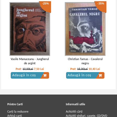
-25%
-35%
Vasile Manuceanu - Jungherul
Christian Tamas - Cavalerul
de argint
negru
Pret:
10,00Lei
7,50
Lei
Pret:
16,00Lei
10,40
Lei
Adaugă în coș
Adaugă în coș
Printre Carti
Informatii utile
Carți la reducere
Achizitii cărți
Arhivă carți
Achizitii viniluri, casete, CD/DVD