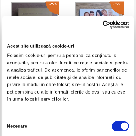
-25%
-35%
Acest site utilizează cookie-uri
Folosim cookie-uri pentru a personaliza conținutul și
anunțurile, pentru a oferi funcții de rețele sociale și pentru
George Topirceanu - Scrieri
Madalina Vincene - Limba si
a analiza traficul. De asemenea, le oferim partenerilor de
alese (volumul 1)
literatura romana. Evaluare
rețele sociale, de publicitate și de analize informații cu
nationala. Ghid de pregatire,
Pret:
10,00Lei
7,50
Lei
Pret:
19,00Lei
12,35
Lei
clasa a VIII-a
privire la modul în care folosiți site-ul nostru. Aceștia le
Adaugă în coș
Adaugă în coș
pot combina cu alte informații oferite de dvs. sau culese
în urma folosirii serviciilor lor.
-25%
-35%
Selecția
Necesare
consimțământului