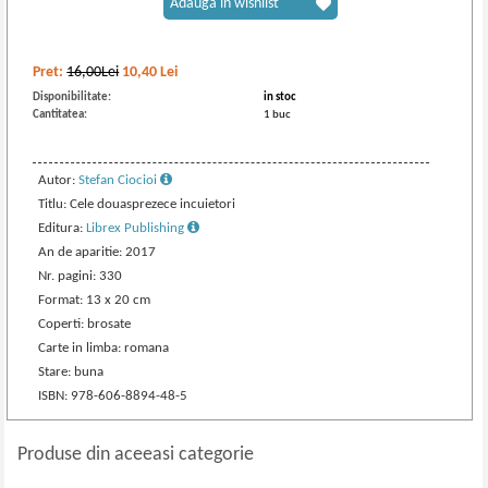
Adaugă în wishlist
Pret:
16,00Lei
10,40
Lei
Disponibilitate:
in stoc
Cantitatea:
1 buc
Autor:
Stefan Ciocioi
Titlu: Cele douasprezece incuietori
Editura:
Librex Publishing
An de aparitie: 2017
Nr. pagini: 330
Format: 13 x 20 cm
Coperti: brosate
Carte in limba: romana
Stare: buna
ISBN: 978-606-8894-48-5
Produse din aceeasi categorie