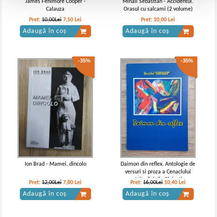
James Fenimore Cooper -
Mihail Sebastian - Accidentul.
Calauza
Orasul cu salcami (2 volume)
Pret:
10,00Lei
7,50
Lei
Pret:
10,00
Lei
Adaugă în coș
Adaugă în coș
-35%
-35%
Ion Brad - Mamei, dincolo
Daimon din reflex. Antologie de
versuri si proza a Cenaclului
Atitudini din Ploiesti
Pret:
12,00Lei
7,80
Lei
Pret:
16,00Lei
10,40
Lei
Adaugă în coș
Adaugă în coș