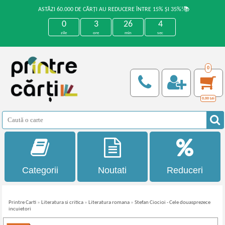
ASTĂZI 60.000 DE CĂRȚI AU REDUCERE ÎNTRE 15% ȘI 35%!📚
0
3
26
4
zile
ore
min
sec
0
0,00
Lei
Categorii
Noutati
Reduceri
Printre Carti
»
Literatura si critica
»
Literatura romana
»
Stefan Ciocioi - Cele douasprezece
incuietori