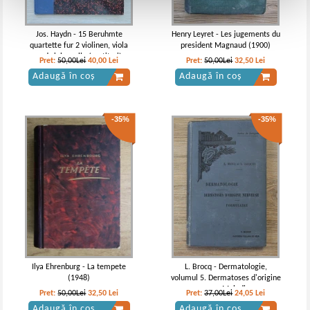
Jos. Haydn - 15 Beruhmte
Henry Leyret - Les jugements du
quartette fur 2 violinen, viola
president Magnaud (1900)
und violoncello (partituri)
Pret:
50,00Lei
40,00
Lei
Pret:
50,00Lei
32,50
Lei
Adaugă în coș
Adaugă în coș
-35%
-35%
Ilya Ehrenburg - La tempete
L. Brocq - Dermatologie,
(1948)
volumul 5. Dermatoses d'origine
nerveuse. Maladies en
Pret:
50,00Lei
32,50
Lei
Pret:
37,00Lei
24,05
Lei
particulier (tome V, 1896)
Adaugă în coș
Adaugă în coș