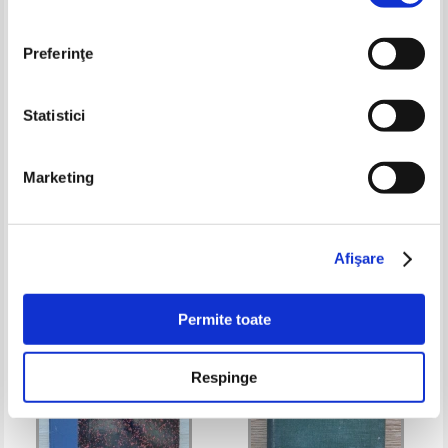
Preferinţe
Statistici
E. Forgue - Precis de pathologie
M. B. Martyn - Versions et
Marketing
externe (volumul 2, 1935)
themes. Anglais (1877)
Pret:
50,00Lei
32,50
Lei
Pret:
60,00Lei
39,00
Lei
Adaugă în coș
Adaugă în coș
Afişare
-20%
-35%
Permite toate
Respinge