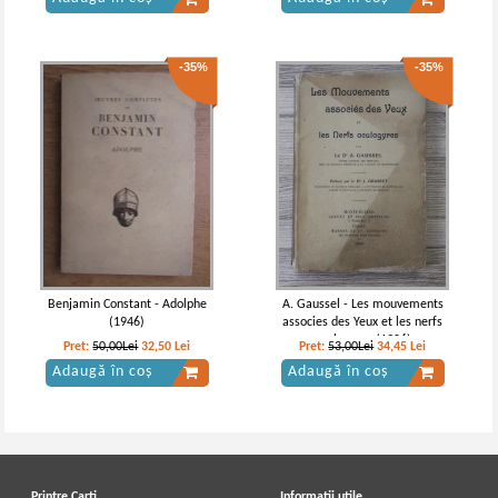
-35%
-35%
Benjamin Constant - Adolphe
A. Gaussel - Les mouvements
(1946)
associes des Yeux et les nerfs
oculogyres (1906)
Pret:
50,00Lei
32,50
Lei
Pret:
53,00Lei
34,45
Lei
Adaugă în coș
Adaugă în coș
Printre Carti
Informatii utile