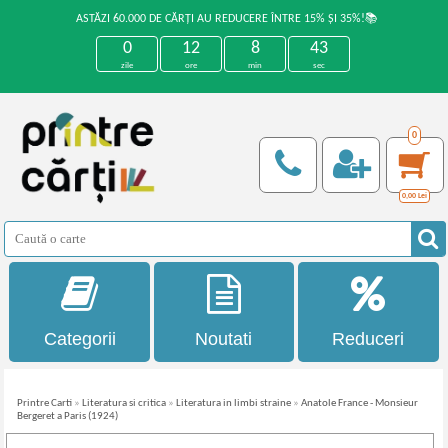
ASTĂZI 60.000 DE CĂRȚI AU REDUCERE ÎNTRE 15% ȘI 35%!📚
0
12
8
43
zile
ore
min
sec
0
0,00
Lei
Categorii
Noutati
Reduceri
Printre Carti
»
Literatura si critica
»
Literatura in limbi straine
»
Anatole France - Monsieur
Bergeret a Paris (1924)