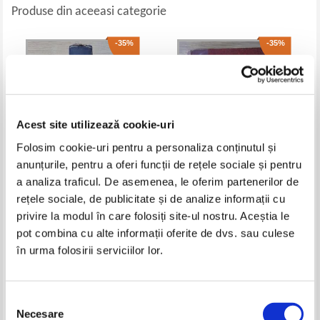
Produse din aceeasi categorie
-35%
-35%
Acest site utilizează cookie-uri
Folosim cookie-uri pentru a personaliza conținutul și
anunțurile, pentru a oferi funcții de rețele sociale și pentru
a analiza traficul. De asemenea, le oferim partenerilor de
Joseph Reinach - La guerre de
Gustave Oslet - Cours de
rețele sociale, de publicitate și de analize informații cu
1914-1916. Les commentaires
construction. Traite de geodesie
privire la modul în care folosiți site-ul nostru. Aceștia le
de polybe (1916)
(volumul 2)
Pret:
50,00Lei
32,50
Lei
Pret:
53,00Lei
34,45
Lei
pot combina cu alte informații oferite de dvs. sau culese
Adaugă în coș
Adaugă în coș
în urma folosirii serviciilor lor.
-35%
-35%
Selecția
Necesare
consimțământului