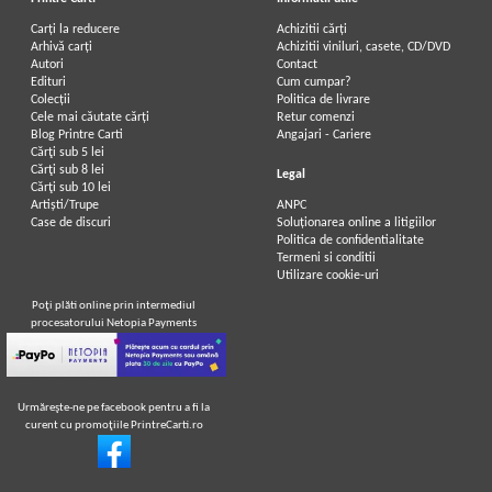
Carți la reducere
Achizitii cărți
Arhivă carți
Achizitii viniluri, casete, CD/DVD
Autori
Contact
Edituri
Cum cumpar?
Colecții
Politica de livrare
Cele mai căutate cărți
Retur comenzi
Blog Printre Carti
Angajari - Cariere
Cărţi sub 5 lei
Cărţi sub 8 lei
Legal
Cărţi sub 10 lei
Artiști/Trupe
ANPC
Case de discuri
Soluționarea online a litigiilor
Politica de confidentialitate
Termeni si conditii
Utilizare cookie-uri
Poţi plăti online prin intermediul
procesatorului Netopia Payments
Urmăreşte-ne pe facebook pentru a fi la
curent cu promoţiile PrintreCarti.ro