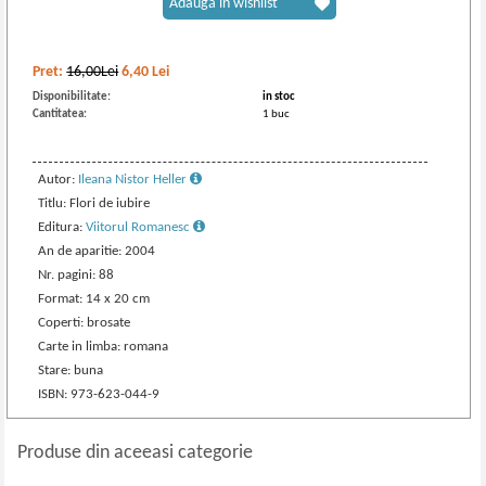
Adaugă în wishlist
Pret:
16,00Lei
6,40
Lei
Disponibilitate:
in stoc
Cantitatea:
1 buc
Autor:
Ileana Nistor Heller
Titlu: Flori de iubire
Editura:
Viitorul Romanesc
An de aparitie: 2004
Nr. pagini: 88
Format: 14 x 20 cm
Coperti: brosate
Carte in limba: romana
Stare: buna
ISBN: 973-623-044-9
Produse din aceeasi categorie