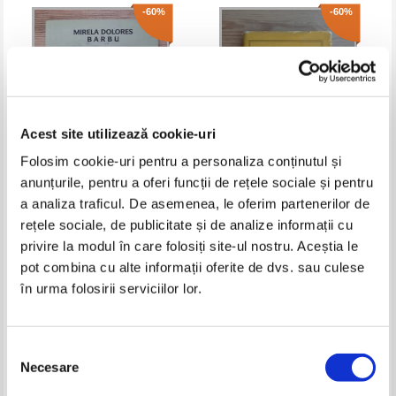
-60%
-60%
Acest site utilizează cookie-uri
Folosim cookie-uri pentru a personaliza conținutul și
anunțurile, pentru a oferi funcții de rețele sociale și pentru
Mirela Dolores Barbu - Poezia ca
Lucian Blaga - Poemele luminii
a analiza traficul. De asemenea, le oferim partenerilor de
refugiu. Postume
(editie bilingva romana-
rețele sociale, de publicitate și de analize informații cu
macedoneana)
Pret:
17,00Lei
6,80
Lei
Pret:
14,00Lei
5,60
Lei
privire la modul în care folosiți site-ul nostru. Aceștia le
Adaugă în coș
Adaugă în coș
pot combina cu alte informații oferite de dvs. sau culese
în urma folosirii serviciilor lor.
-60%
-60%
Selecția
Necesare
consimțământului