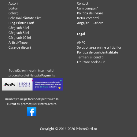
Autori
Contact
Edituri
Cum cumpar?
Colecții
Politica de livrare
Cele mai căutate cărți
Retur comenzi
Blog Printre Carti
Angajari - Cariere
Cărţi sub 5 lei
Cărţi sub 8 lei
Legal
Cărţi sub 10 lei
Artiști/Trupe
ANPC
Case de discuri
Soluționarea online a litigiilor
Politica de confidentialitate
Termeni si conditii
Utilizare cookie-uri
Poţi plăti online prin intermediul
procesatorului Netopia Payments
Urmăreşte-ne pe facebook pentru a fi la
curent cu promoţiile PrintreCarti.ro
Copyright © 2014-2026
PrintreCarti.ro