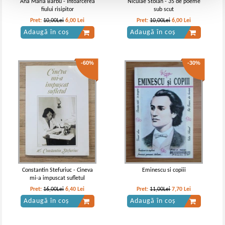
Ana Maria Barbu - Intoarcerea
Niculae Stoian - 35 de poeme
fiului risipitor
sub scut
Pret:
10,00Lei
6,00
Lei
Pret:
10,00Lei
6,00
Lei
Adaugă în coș
Adaugă în coș
-60%
-30%
Constantin Stefuriuc - Cineva
Eminescu si copiii
mi-a impuscat sufletul
Pret:
16,00Lei
6,40
Lei
Pret:
11,00Lei
7,70
Lei
Adaugă în coș
Adaugă în coș