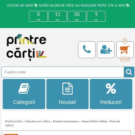
LECTURI DE VARĂ 📚 ASTĂZI 60.000 DE CĂRȚI AU REDUCERE ÎNTRE 15% ȘI 60%!📚
0
11
50
8
zile
ore
min
sec
0
0,00
Lei
Categorii
Noutati
Reduceri
Printre Carti
»
Literatura si critica
»
Poezie romaneasca
»
Ileana Nistor Heller - Flori de
iubire