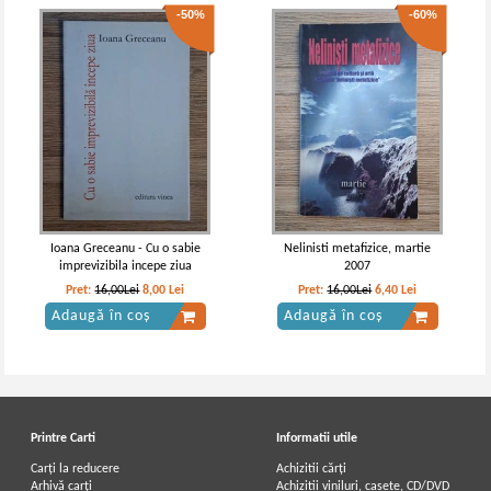
-50%
-60%
Ioana Greceanu - Cu o sabie
Nelinisti metafizice, martie
imprevizibila incepe ziua
2007
Pret:
16,00Lei
8,00
Lei
Pret:
16,00Lei
6,40
Lei
Adaugă în coș
Adaugă în coș
Printre Carti
Informatii utile
Carți la reducere
Achizitii cărți
Arhivă carți
Achizitii viniluri, casete, CD/DVD