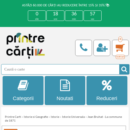
ASTĂZI 60.000 DE CĂRȚI AU REDUCERE ÎNTRE 15% ȘI 35%!📚
0
18
36
56
zile
ore
min
sec
0
0,00
Lei
Categorii
Noutati
Reduceri
Printre Carti
»
Istorie si Geografie
»
Istorie
»
Istorie Universala
»
Jean Bruhat - La commune
de 1871