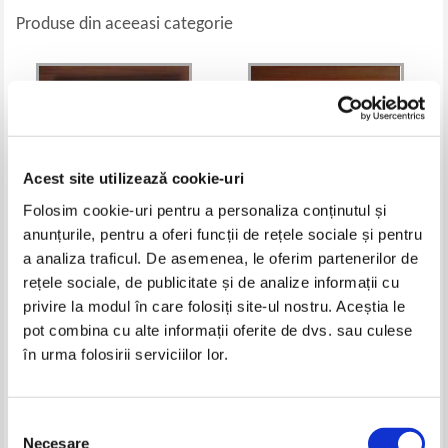
Produse din aceeasi categorie
Acest site utilizează cookie-uri
Folosim cookie-uri pentru a personaliza conținutul și
anunțurile, pentru a oferi funcții de rețele sociale și pentru
a analiza traficul. De asemenea, le oferim partenerilor de
rețele sociale, de publicitate și de analize informații cu
Istoria ilustrata a lumii. Intre
N. A. Kun - Miturile Greciei
cruce si semiluna 430 - 907
Antice
privire la modul în care folosiți site-ul nostru. Aceștia le
(Reader's Digest)
Pret:
50,00
Lei
Pret:
55,00
Lei
pot combina cu alte informații oferite de dvs. sau culese
Adaugă în coș
Adaugă în coș
în urma folosirii serviciilor lor.
-25%
-35%
Selecția
Necesare
consimțământului