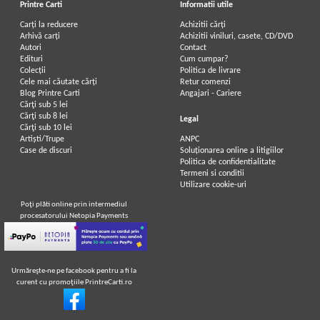
Printre Carti
Informatii utile
Carți la reducere
Achizitii cărți
Arhivă carți
Achizitii viniluri, casete, CD/DVD
Autori
Contact
Edituri
Cum cumpar?
Colecții
Politica de livrare
Cele mai căutate cărți
Retur comenzi
Blog Printre Carti
Angajari - Cariere
Cărţi sub 5 lei
Cărţi sub 8 lei
Legal
Cărţi sub 10 lei
Artiști/Trupe
ANPC
Case de discuri
Soluționarea online a litigiilor
Politica de confidentialitate
Termeni si conditii
Utilizare cookie-uri
Poţi plăti online prin intermediul
procesatorului Netopia Payments
Urmăreşte-ne pe facebook pentru a fi la
curent cu promoţiile PrintreCarti.ro