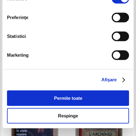
Preferinţe
Statistici
Niccolo Machiavelli - Istoriile
Vilniaus. Architeltura
Marketing
florentine
Pret:
48,00Lei
36,00
Lei
Pret:
70,00Lei
45,50
Lei
Adaugă în coș
Adaugă în coș
Afişare
-35%
Permite toate
Respinge