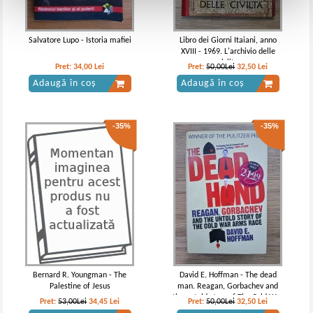
Salvatore Lupo - Istoria mafiei
Libro dei Giorni Itaiani, anno
XVIII - 1969. L'archivio delle
civilta
Pret:
34,00
Lei
Pret:
50,00Lei
32,50
Lei
Adaugă în coș
Adaugă în coș
-35%
-35%
Bernard R. Youngman - The
David E. Hoffman - The dead
Palestine of Jesus
man. Reagan, Gorbachev and
the untold story of The Cold War
Pret:
53,00Lei
34,45
Lei
Pret:
50,00Lei
32,50
Lei
arms race