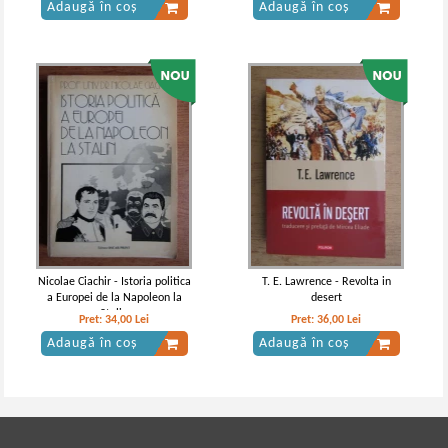
Adaugă în coș
Adaugă în coș
Nicolae Ciachir - Istoria politica
T. E. Lawrence - Revolta in
a Europei de la Napoleon la
desert
Stalin
Pret:
34,00
Lei
Pret:
36,00
Lei
Adaugă în coș
Adaugă în coș