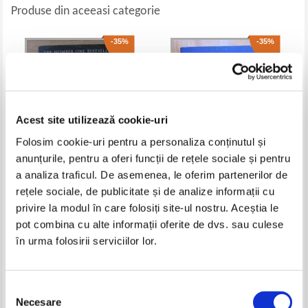
Produse din aceeasi categorie
-35%
-35%
Acest site utilizează cookie-uri
Folosim cookie-uri pentru a personaliza conținutul și
anunțurile, pentru a oferi funcții de rețele sociale și pentru
a analiza traficul. De asemenea, le oferim partenerilor de
Jeffrey Archer - Paths of glory
Leonard Mlodinow - Stephen
rețele sociale, de publicitate și de analize informații cu
Hawking. A Memoir of
privire la modul în care folosiți site-ul nostru. Aceștia le
Friendship and Physics
Pret:
34,00Lei
22,10
Lei
Pret:
45,00Lei
29,25
Lei
pot combina cu alte informații oferite de dvs. sau culese
Adaugă în coș
Adaugă în coș
în urma folosirii serviciilor lor.
-35%
-25%
Selecția
Necesare
consimțământului