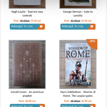
Hugh Laurie - Tout est sous
George Verman - Gate to
controle
sanctity
Pret:
30,00Lei
19,50
Lei
Pret:
30,00Lei
19,50
Lei
Adaugă în coș
Adaugă în coș
-35%
Gerald Green - An american
Harry Sidebottom - Warrior of
prophet
Rome. The caspian gates
Pret:
30,00
Lei
Pret:
26,00Lei
16,90
Lei
Adaugă în coș
Adaugă în coș