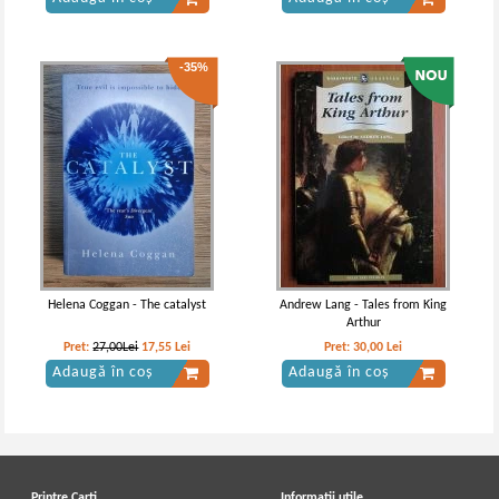
-35%
Helena Coggan - The catalyst
Andrew Lang - Tales from King
Arthur
Pret:
27,00Lei
17,55
Lei
Pret:
30,00
Lei
Adaugă în coș
Adaugă în coș
Printre Carti
Informatii utile