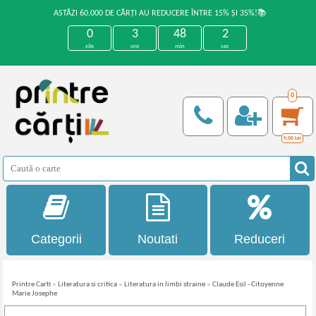
ASTĂZI 60.000 DE CĂRȚI AU REDUCERE ÎNTRE 15% ȘI 35%!📚
0
3
48
2
zile
ore
min
sec
0
0,00
Lei
Categorii
Noutati
Reduceri
Printre Carti
»
Literatura si critica
»
Literatura in limbi straine
»
Claude Esil - Citoyenne
Marie Josephe