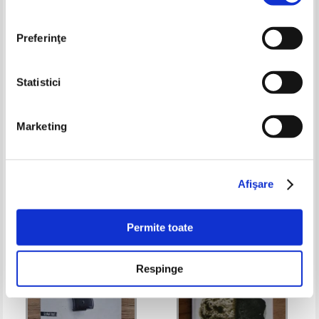
Preferinţe
Statistici
Laurie Morrison - Up for air
Bernard Clavel - La saison des
Marketing
loups
Pret:
34,00Lei
22,10
Lei
Pret:
26,00Lei
19,50
Lei
Adaugă în coș
Adaugă în coș
Afişare
-35%
-35%
Permite toate
Respinge