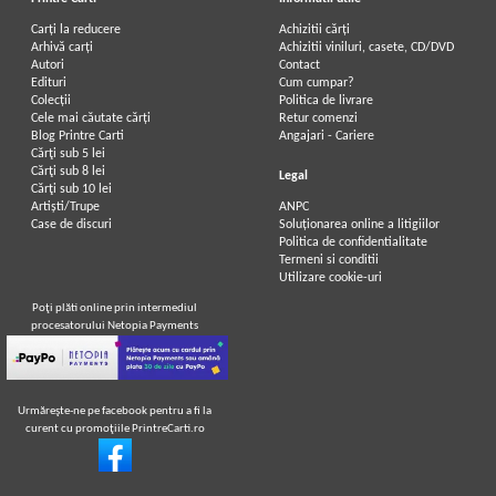
Carți la reducere
Achizitii cărți
Arhivă carți
Achizitii viniluri, casete, CD/DVD
Autori
Contact
Edituri
Cum cumpar?
Colecții
Politica de livrare
Cele mai căutate cărți
Retur comenzi
Blog Printre Carti
Angajari - Cariere
Cărţi sub 5 lei
Cărţi sub 8 lei
Legal
Cărţi sub 10 lei
Artiști/Trupe
ANPC
Case de discuri
Soluționarea online a litigiilor
Politica de confidentialitate
Termeni si conditii
Utilizare cookie-uri
Poţi plăti online prin intermediul
procesatorului Netopia Payments
Urmăreşte-ne pe facebook pentru a fi la
curent cu promoţiile PrintreCarti.ro