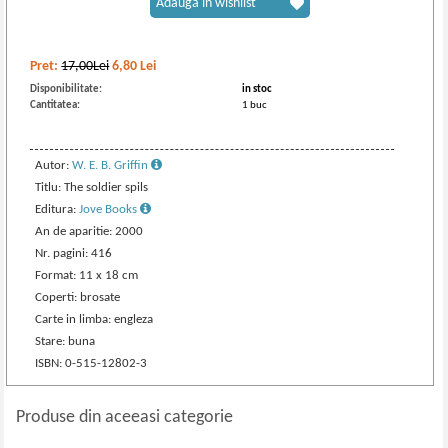
Adaugă în wishlist
Pret:
17,00Lei
6,80
Lei
Disponibilitate:
in stoc
Cantitatea:
1 buc
Autor:
W. E. B. Griffin
Titlu: The soldier spils
Editura:
Jove Books
An de aparitie: 2000
Nr. pagini: 416
Format: 11 x 18 cm
Coperti: brosate
Carte in limba: engleza
Stare: buna
ISBN: 0-515-12802-3
Produse din aceeasi categorie