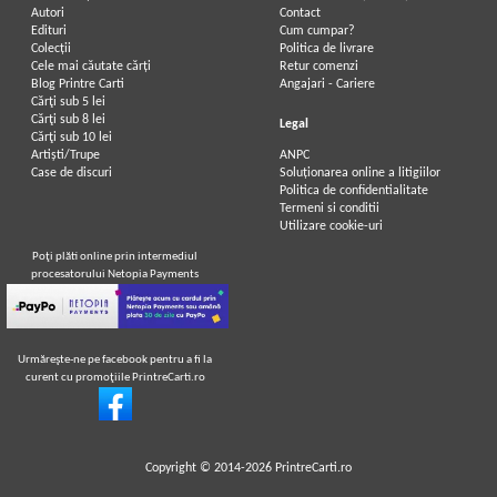
Autori
Contact
Edituri
Cum cumpar?
Colecții
Politica de livrare
Cele mai căutate cărți
Retur comenzi
Blog Printre Carti
Angajari - Cariere
Cărţi sub 5 lei
Cărţi sub 8 lei
Legal
Cărţi sub 10 lei
Artiști/Trupe
ANPC
Case de discuri
Soluționarea online a litigiilor
Politica de confidentialitate
Termeni si conditii
Utilizare cookie-uri
Poţi plăti online prin intermediul
procesatorului Netopia Payments
Urmăreşte-ne pe facebook pentru a fi la
curent cu promoţiile PrintreCarti.ro
Copyright © 2014-2026
PrintreCarti.ro