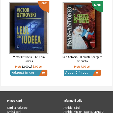
-50%
Victor Ostrovski - Leul din
San Antonio - O crunta spargere
Iudeea
de nunta
Pret:
12,00Lei
6,00
Lei
Pret:
7,00
Lei
Adaugă în coș
Adaugă în coș
Printre Carti
Informatii utile
Carți la reducere
Achizitii cărți
Arhivă carți
Achizitii viniluri, casete, CD/DVD