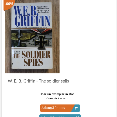
-60%
W. E. B. Griffin
-
The soldier spils
Doar un exemplar în stoc.
Cumpără acum!
Adaugă în coș