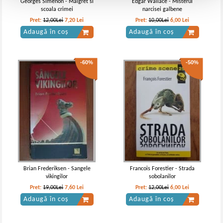
Georges Simenon - Maigret si
Edgar Wallace - Misterul
scoala crimei
narcisei galbene
Pret:
12,00Lei
7,20
Lei
Pret:
10,00Lei
6,00
Lei
Adaugă în coș
Adaugă în coș
-60%
-50%
Brian Frederiksen - Sangele
Francois Forestier - Strada
vikingilor
sobolanilor
Pret:
19,00Lei
7,60
Lei
Pret:
12,00Lei
6,00
Lei
Adaugă în coș
Adaugă în coș