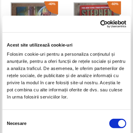
-40%
-60%
Acest site utilizează cookie-uri
Folosim cookie-uri pentru a personaliza conținutul și
anunțurile, pentru a oferi funcții de rețele sociale și pentru
Colectia povestiri stiintifico -
Stephen Coonts - America
a analiza traficul. De asemenea, le oferim partenerilor de
fantastice nr. 340
rețele sociale, de publicitate și de analize informații cu
Pret:
10,00Lei
6,00
Lei
Pret:
16,00Lei
6,40
Lei
privire la modul în care folosiți site-ul nostru. Aceștia le
Adaugă în coș
Adaugă în coș
pot combina cu alte informații oferite de dvs. sau culese
în urma folosirii serviciilor lor.
-60%
-30%
Selecția
Necesare
consimțământului