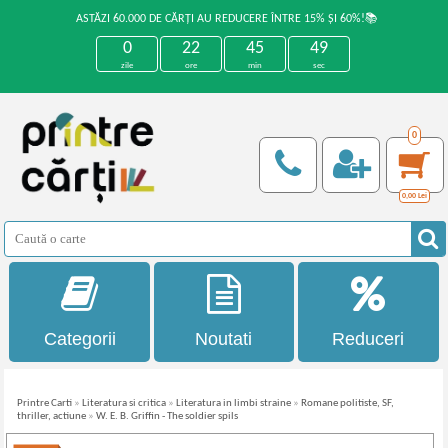
ASTĂZI 60.000 DE CĂRȚI AU REDUCERE ÎNTRE 15% ȘI 60%!📚
0
22
45
49
zile
ore
min
sec
0
0,00
Lei
Categorii
Noutati
Reduceri
Printre Carti
»
Literatura si critica
»
Literatura in limbi straine
»
Romane politiste, SF,
thriller, actiune
»
W. E. B. Griffin - The soldier spils