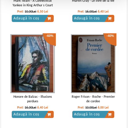
Mark Twain - A Connecticut
Martin Gray - Le livre de la vie
Yankee in King Arthur s Court
Pret:
10,00Lei
6,50
Lei
Pret:
16,00Lei
6,40
Lei
Adaugă în coș
Adaugă în coș
-60%
-40%
Honore de Balzac - Illusions
Roger Frison - Roche - Premier
perdues
de cordee
Pret:
16,00Lei
6,40
Lei
Pret:
10,00Lei
6,00
Lei
Adaugă în coș
Adaugă în coș