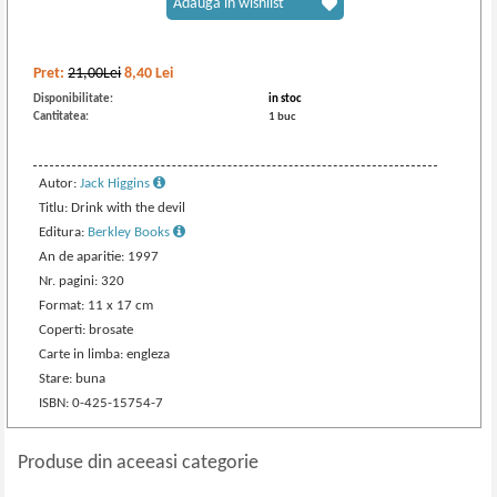
Adaugă în wishlist
Pret:
21,00Lei
8,40
Lei
Disponibilitate:
in stoc
Cantitatea:
1 buc
Autor:
Jack Higgins
Titlu: Drink with the devil
Editura:
Berkley Books
An de aparitie: 1997
Nr. pagini: 320
Format: 11 x 17 cm
Coperti: brosate
Carte in limba: engleza
Stare: buna
ISBN: 0-425-15754-7
Produse din aceeasi categorie