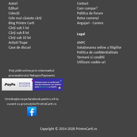
Autori
Contact
Edituri
Cum cumpar?
Colecții
Politica de livrare
Cele mai căutate cărți
Retur comenzi
Blog Printre Carti
Angajari - Cariere
Cărţi sub 5 lei
Cărţi sub 8 lei
Legal
Cărţi sub 10 lei
Artiști/Trupe
ANPC
Case de discuri
Soluționarea online a litigiilor
Politica de confidentialitate
Termeni si conditii
Utilizare cookie-uri
Poţi plăti online prin intermediul
procesatorului Netopia Payments
Urmăreşte-ne pe facebook pentru a fi la
curent cu promoţiile PrintreCarti.ro
Copyright © 2014-2026
PrintreCarti.ro