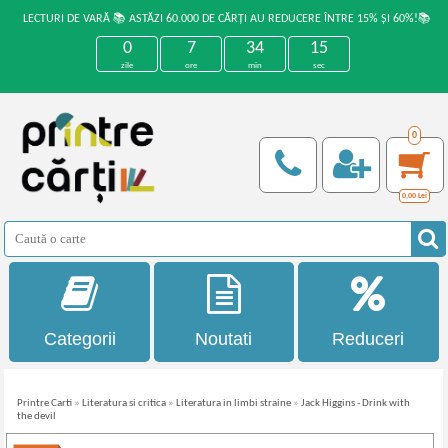
LECTURI DE VARĂ 📚 ASTĂZI 60.000 DE CĂRȚI AU REDUCERE ÎNTRE 15% ȘI 60%!📚
0
7
34
15
zile
ore
min
sec
0
0,00
Lei
Categorii
Noutati
Reduceri
Printre Carti
»
Literatura si critica
»
Literatura in limbi straine
»
Jack Higgins - Drink with
the devil