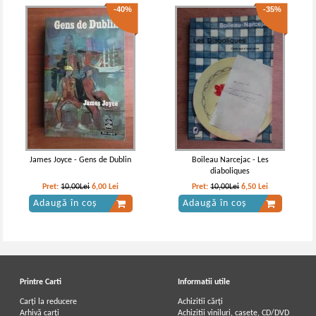
-40%
-35%
James Joyce - Gens de Dublin
Boileau Narcejac - Les
diaboliques
Pret:
10,00Lei
6,00
Lei
Pret:
10,00Lei
6,50
Lei
Adaugă în coș
Adaugă în coș
Printre Carti
Informatii utile
Carți la reducere
Achizitii cărți
Arhivă carți
Achizitii viniluri, casete, CD/DVD