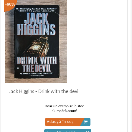
-60%
Jack Higgins
-
Drink with the devil
Doar un exemplar în stoc.
Cumpără acum!
Adaugă în coș